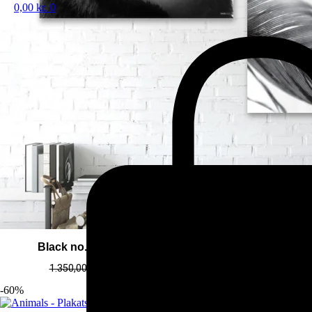
0,00
kr.
0
Black no. 1 (Plakatsæt – plakat / lærredsprint)
1.350,00
kr.
-
3.550,00
kr.
540,00
kr.
-
1.420,00
kr.
-60%