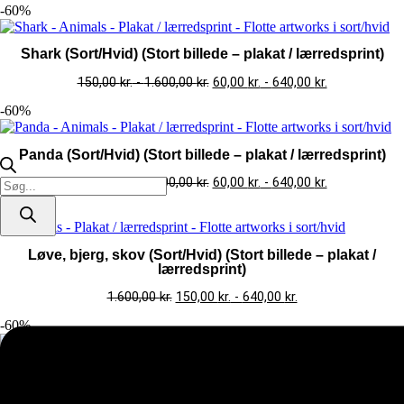
-60%
Shark (Sort/Hvid) (Stort billede – plakat / lærredsprint)
150,00
kr.
-
1.600,00
kr.
60,00
kr.
-
640,00
kr.
-60%
Panda (Sort/Hvid) (Stort billede – plakat / lærredsprint)
150,00
kr.
-
1.600,00
kr.
60,00
kr.
-
640,00
kr.
Products
search
-60%
Løve, bjerg, skov (Sort/Hvid) (Stort billede – plakat /
lærredsprint)
1.600,00
kr.
150,00
kr.
-
640,00
kr.
-60%
Løveunge (Sort/Hvid) (Stort billede – plakat /
lærredsprint)