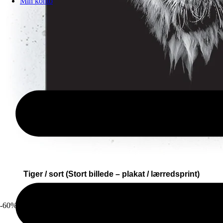
Min konto
Tiger / sort (Stort billede – plakat / lærredsprint)
150,00
kr.
-
1.600,00
kr.
60,00
kr.
-
640,00
kr.
-60%