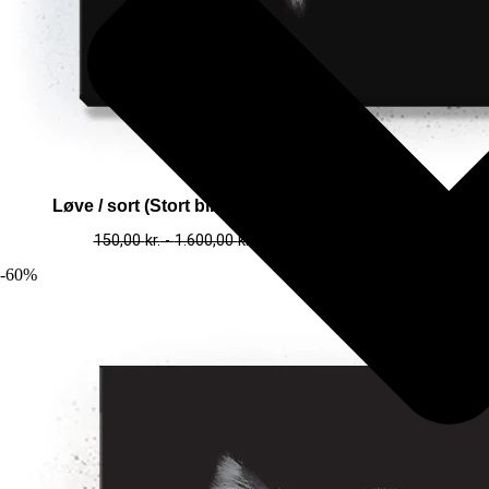
Løve / sort (Stort billede – plakat / lærredsprint)
150,00
kr.
-
1.600,00
kr.
60,00
kr.
-
640,00
kr.
-60%