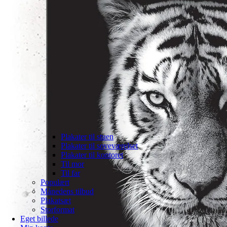
Plakater til stuen
Plakater til soveværelset
Plakater til kontoret
Til mor
Til far
Populært
Månedens tilbud
Plakatsæt
Storformat
Eget billede