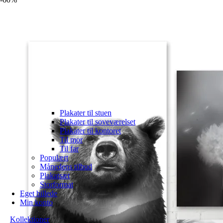
Plakater til stuen
Plakater til soveværelset
Plakater til kontoret
Til mor
Til far
Populært
Månedens tilbud
Plakatsæt
Storformat
Eget billede
Min konto
Kollektioner