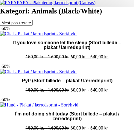
Kategori: Animals (Black/White)
-60%
If you love someone let the sleep (Stort billede –
plakat / lærredsprint)
150,00
kr.
-
1.600,00
kr.
60,00
kr.
-
640,00
kr.
-60%
Pyt! (Stort billede – plakat / lærredsprint)
150,00
kr.
-
1.600,00
kr.
60,00
kr.
-
640,00
kr.
-60%
I´m not doing shit today (Stort billede – plakat /
lærredsprint)
150,00
kr.
-
1.600,00
kr.
60,00
kr.
-
640,00
kr.