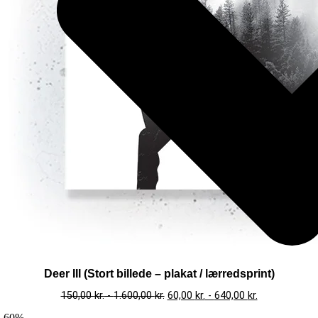
Deer III (Stort billede – plakat / lærredsprint)
150,00
kr.
-
1.600,00
kr.
60,00
kr.
-
640,00
kr.
-60%