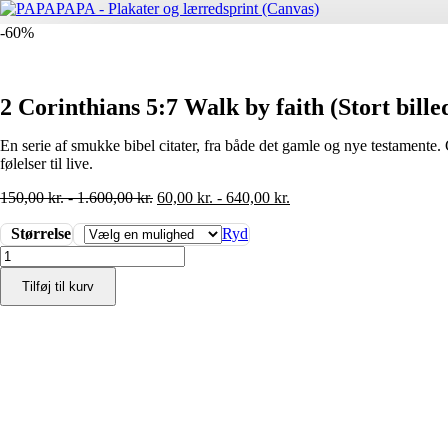
-60%
2 Corinthians 5:7 Walk by faith (Stort bille
En serie af smukke bibel citater, fra både det gamle og nye testamente. 
følelser til live.
150,00
kr.
-
1.600,00
kr.
60,00
kr.
-
640,00
kr.
Størrelse
Ryd
2
Corinthians
Tilføj til kurv
5:7
Walk
by
faith
(Stort
billede
-
plakat
/