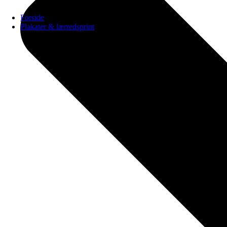
Forside
Plakater & lærredsprint