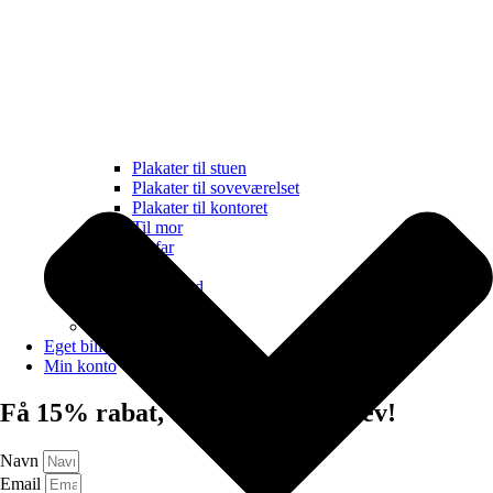
Plakater til stuen
Plakater til soveværelset
Plakater til kontoret
Til mor
Til far
Populært
Månedens tilbud
Plakatsæt
Storformat
Eget billede
Min konto
Få 15% rabat, tilmeld nyhedsbrev!
Navn
Email