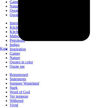
Gamer
Nature
Quotes in color
Quote me
Imens vi venter
Kitchen I
Kitchen II
Midsommer
Petroleum
Indigo
Kurv
Inspiration
Gamer
Nature
Quotes in color
Quote me
Repurposed
Statements
Summer Wasteland
Stark
Word of God
Ver tempore
Withered
Vivid