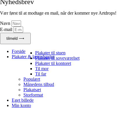
Nyhedsbrev
Vær først til at modtage en mail, når der kommer nye Artdrops!
Navn
E-mail
tilmeld ⟶
Forside
Plakater til stuen
Plakater & lærredsprint
Plakater til soveværelset
Plakater til kontoret
Til mor
Til far
Populært
Månedens tilbud
Plakatsæt
Storformat
Eget billede
Min konto