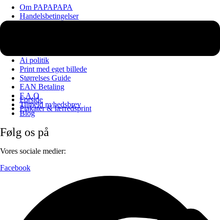
Om PAPAPAPA
Handelsbetingelser
Returportal
Annuller ordre
Cookiepolitik (EU)
Privatlivspolitik
Ai politik
Print med eget billede
Størrelses Guide
EAN Betaling
F.A.Q
Forside
Tilmeld nyhedsbrev
Plakater & lærredsprint
Blog
Følg os på
Vores sociale medier:
Facebook