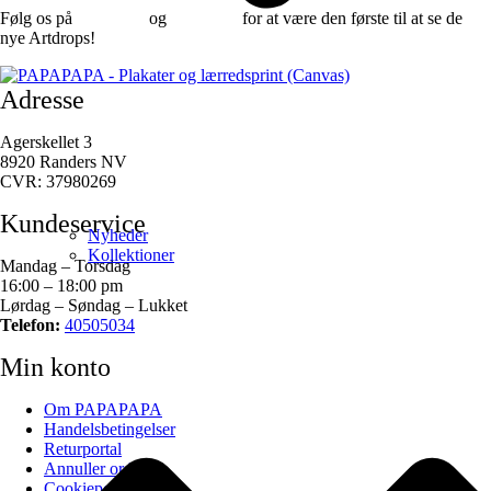
Følg os på
Facebook
og
instagram
for at være den første til at se de
nye Artdrops!
Adresse
Agerskellet 3
8920 Randers NV
CVR: 37980269
Kundeservice
Nyheder
Kollektioner
Mandag – Torsdag
16:00 – 18:00 pm
Lørdag – Søndag – Lukket
Telefon:
40505034
Min konto
Om PAPAPAPA
Handelsbetingelser
Returportal
Annuller ordre
Cookiepolitik (EU)