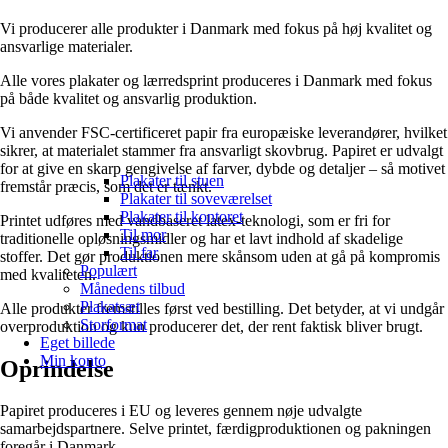
Vi producerer alle produkter i Danmark med fokus på høj kvalitet og
ansvarlige materialer.
Alle vores plakater og lærredsprint produceres i Danmark med fokus
på både kvalitet og ansvarlig produktion.
Vi anvender FSC-certificeret papir fra europæiske leverandører, hvilket
sikrer, at materialet stammer fra ansvarligt skovbrug. Papiret er udvalgt
for at give en skarp gengivelse af farver, dybde og detaljer – så motivet
Plakater til stuen
fremstår præcis, som det er tænkt.
Plakater til soveværelset
Plakater til kontoret
Printet udføres med vandbaseret latex-teknologi, som er fri for
Til mor
traditionelle opløsningsmidler og har et lavt indhold af skadelige
Til far
stoffer. Det gør produktionen mere skånsom uden at gå på kompromis
Populært
med kvaliteten.
Månedens tilbud
Plakatsæt
Alle produkter fremstilles først ved bestilling. Det betyder, at vi undgår
Storformat
overproduktion og kun producerer det, der rent faktisk bliver brugt.
Eget billede
Min konto
Oprindelse
Papiret produceres i EU og leveres gennem nøje udvalgte
samarbejdspartnere. Selve printet, færdigproduktionen og pakningen
foregår i Danmark.