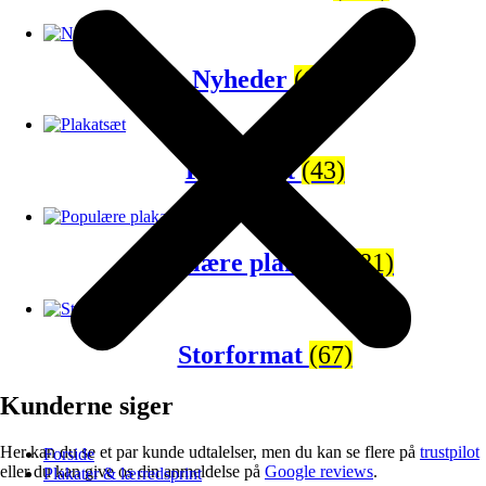
Nyheder
(65)
Plakatsæt
(43)
Populære plakater
(81)
Storformat
(67)
Kunderne siger
Her kan du se et par kunde udtalelser, men du kan se flere på
trustpilot
Forside
eller du kan give os din anmeldelse på
Google reviews
.
Plakater & lærredsprint