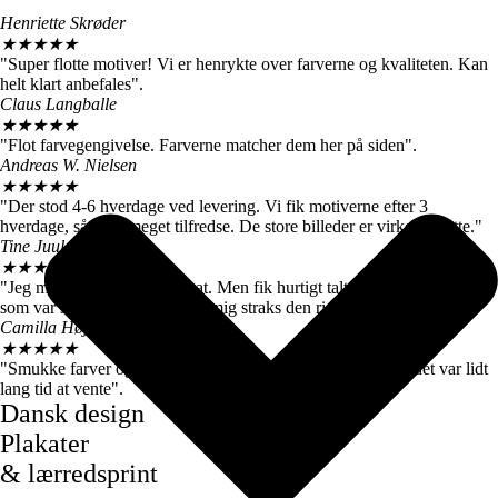
Henriette Skrøder
★
★
★
★
★
"Super flotte motiver! Vi er henrykte over farverne og kvaliteten. Kan
helt klart anbefales".
Claus Langballe
★
★
★
★
★
"Flot farvegengivelse. Farverne matcher dem her på siden".
Andreas W. Nielsen
★
★
★
★
★
"Der stod 4-6 hverdage ved levering. Vi fik motiverne efter 3
hverdage, så vi er meget tilfredse. De store billeder er virkelig flotte."
Tine Juul
★
★
★
★
★
"Jeg modtog en forkert plakat. Men fik hurtigt talt med kundeservice
som var super søde og sendte mig straks den rigtige".
Camilla Høj
★
★
★
★
★
"Smukke farver og motiver, de kom dog først efter 7 dage, det var lidt
lang tid at vente".
Dansk design
Plakater
& lærredsprint