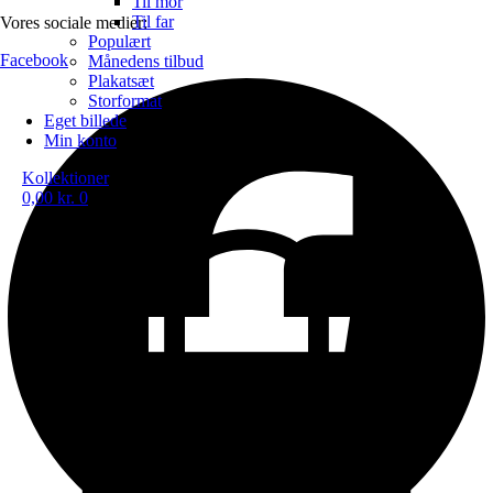
Til mor
Til far
Vores sociale medier:
Populært
Facebook
Månedens tilbud
Plakatsæt
Storformat
Eget billede
Min konto
Kollektioner
0,00
kr.
0