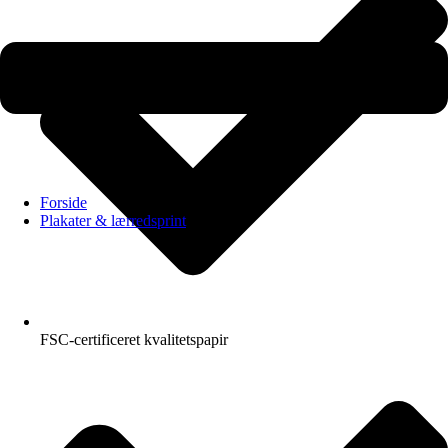
Forside
Plakater & lærredsprint
FSC-certificeret kvalitetspapir