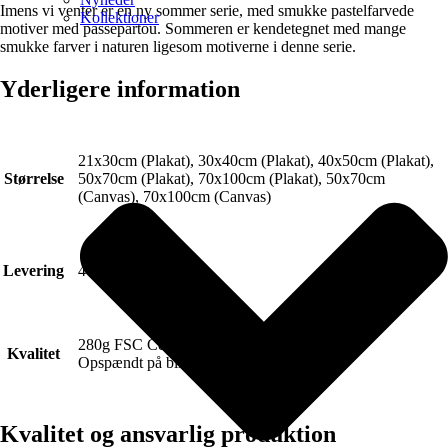
Imens vi venter er en ny sommer serie, med smukke pastelfarvede
Kollektioner
motiver med passepartou. Sommeren er kendetegnet med mange
smukke farver i naturen ligesom motiverne i denne serie.
Yderligere information
21x30cm (Plakat), 30x40cm (Plakat), 40x50cm (Plakat),
Størrelse
50x70cm (Plakat), 70x100cm (Plakat), 50x70cm
(Canvas), 70x100cm (Canvas)
Levering
4-6 hverdage.
280g FSC Certificeret Art canvas (Lærred).
Kvalitet
Opspændt på blindramme.
Kvalitet og ansvarlig produktion