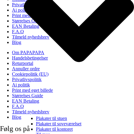
Privatlivspolitik
Ai politik
Print med eget billede
Størrelses Guide
EAN Betaling
F.A.Q
Tilmeld nyhedsbrev
Blog
Om PAPAPAPA
Handelsbetingelser
Returportal
Annuller ordre
Cookiepolitik (EU)
Privatlivspolitik
Ai politik
Print med eget billede
Størrelses Guide
EAN Betaling
F.A.Q
Tilmeld nyhedsbrev
Blog
Plakater til stuen
Plakater til soveværelset
Følg os på
Plakater til kontoret