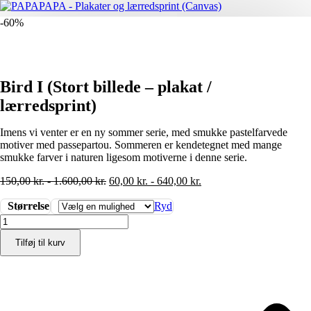
-60%
Bird I (Stort billede – plakat /
lærredsprint)
Imens vi venter er en ny sommer serie, med smukke pastelfarvede
motiver med passepartou. Sommeren er kendetegnet med mange
smukke farver i naturen ligesom motiverne i denne serie.
150,00
kr.
-
1.600,00
kr.
60,00
kr.
-
640,00
kr.
Størrelse
Ryd
Bird
I
Tilføj til kurv
(Stort
billede
-
plakat
/
lærredsprint)