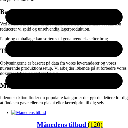
Bæredygtighed
Ved at kombinere ansvarlige materialer med on-demand produktion
reducerer vi spild og unødvendig lagerproduktion.
Papir og emballage kan sorteres til genanvendelse efter brug.
Transparens
Oplysningerne er baseret på data fra vores leverandører og vores
nuværende produktionssetup. Vi arbejder løbende på at forbedre vores
dokumentation og materialevalg.
Måske vil du også synes om:
I denne sektion finder du populære kategorier der gør det lettere for dig
at finde en gave eller en plakat eller lærredprint til dig selv.
Månedens tilbud
(120)