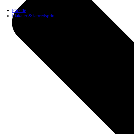
Forside
Plakater & lærredsprint