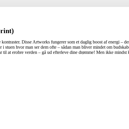
rint)
e kontraster. Disse Artworks fungerer som et daglig boost af energi – 
er i stuen hvor man ser dem ofte – sådan man bliver mindet om budskabe
 til at erobre verden – gå ud efterleve dine drømme! Men ikke mindst ka