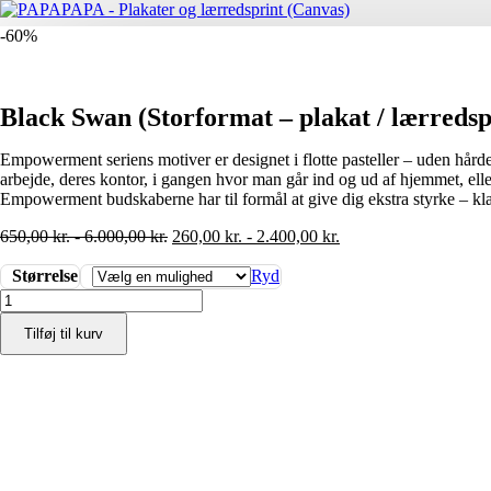
-60%
Black Swan (Storformat – plakat / lærredsp
Empowerment seriens motiver er designet i flotte pasteller – uden hård
arbejde, deres kontor, i gangen hvor man går ind og ud af hjemmet, ell
Empowerment budskaberne har til formål at give dig ekstra styrke – klar
650,00
kr.
-
6.000,00
kr.
260,00
kr.
-
2.400,00
kr.
Størrelse
Ryd
Black
Swan
Tilføj til kurv
(Storformat
-
plakat
/
lærredsprint)
antal