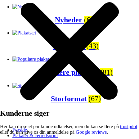
Nyheder
(65)
Plakatsæt
(43)
Populære plakater
(81)
Storformat
(67)
Kunderne siger
Her kan du se et par kunde udtalelser, men du kan se flere på
trustpilot
Forside
eller du kan give os din anmeldelse på
Google reviews
.
Plakater & lærredsprint