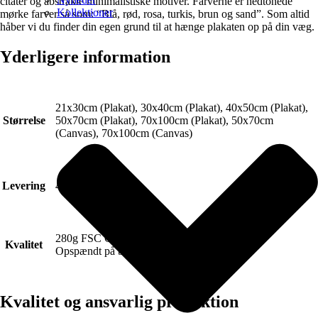
citater og abstrakte minimalistiske motiver. Farverne er nedtonede
Kollektioner
mørke farver så som: “Blå, rød, rosa, turkis, brun og sand”. Som altid
håber vi du finder din egen grund til at hænge plakaten op på din væg.
Yderligere information
21x30cm (Plakat), 30x40cm (Plakat), 40x50cm (Plakat),
Størrelse
50x70cm (Plakat), 70x100cm (Plakat), 50x70cm
(Canvas), 70x100cm (Canvas)
Levering
4-6 hverdage.
280g FSC Certificeret Art canvas (Lærred).
Kvalitet
Opspændt på blindramme.
Kvalitet og ansvarlig produktion