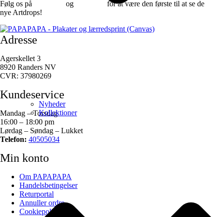
Følg os på
Facebook
og
instagram
for at være den første til at se de
nye Artdrops!
Adresse
Agerskellet 3
8920 Randers NV
CVR: 37980269
Kundeservice
Nyheder
Kollektioner
Mandag – Torsdag
16:00 – 18:00 pm
Lørdag – Søndag – Lukket
Telefon:
40505034
Min konto
Om PAPAPAPA
Handelsbetingelser
Returportal
Annuller ordre
Cookiepolitik (EU)