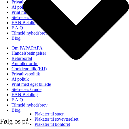
Privatlivspolitik
Ai politik
Print med eget billede
Størrelses Guide
EAN Betaling
F.A.Q
Tilmeld nyhedsbrev
Blog
Om PAPAPAPA
Handelsbetingelser
Returportal
Annuller ordre
Cookiepolitik (EU)
Privatlivspolitik
Ai politik
Print med eget billede
Størrelses Guide
EAN Betaling
F.A.Q
Tilmeld nyhedsbrev
Blog
Plakater til stuen
Plakater til soveværelset
Følg os på
Plakater til kontoret