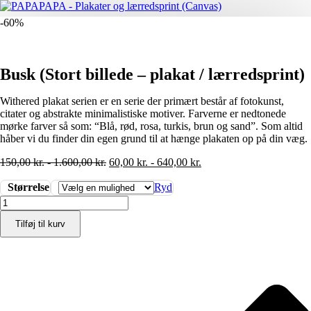
-60%
Busk (Stort billede – plakat / lærredsprint)
Withered plakat serien er en serie der primært består af fotokunst,
citater og abstrakte minimalistiske motiver. Farverne er nedtonede
mørke farver så som: “Blå, rød, rosa, turkis, brun og sand”. Som altid
håber vi du finder din egen grund til at hænge plakaten op på din væg.
150,00
kr.
-
1.600,00
kr.
60,00
kr.
-
640,00
kr.
Størrelse
Ryd
Busk
(Stort
Tilføj til kurv
billede
-
plakat
/
lærredsprint)
antal