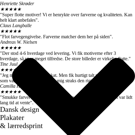
Henriette Skrøder
★
★
★
★
★
"Super flotte motiver! Vi er henrykte over farverne og kvaliteten. Kan
helt klart anbefales".
Claus Langballe
★
★
★
★
★
"Flot farvegengivelse. Farverne matcher dem her på siden".
Andreas W. Nielsen
★
★
★
★
★
"Der stod 4-6 hverdage ved levering. Vi fik motiverne efter 3
hverdage, så vi er meget tilfredse. De store billeder er virkelig flotte."
Tine Juul
★
★
★
★
★
"Jeg modtog en forkert plakat. Men fik hurtigt talt med kundeservice
som var super søde og sendte mig straks den rigtige".
Camilla Høj
★
★
★
★
★
"Smukke farver og motiver, de kom dog først efter 7 dage, det var lidt
lang tid at vente".
Dansk design
Plakater
& lærredsprint