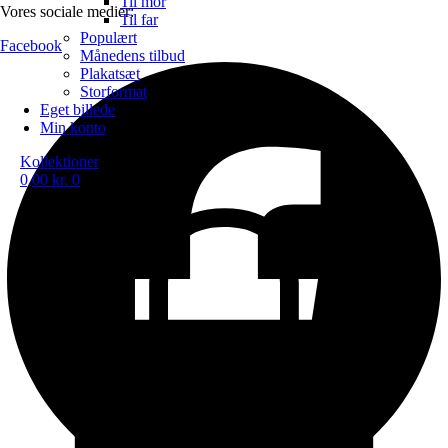
Til mor
Vores sociale medier:
Til far
Populært
Facebook
Månedens tilbud
Plakatsæt
Storformat
Eget billede
Min konto
Kollektioner
0,00
kr.
0