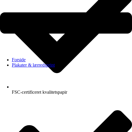
Forside
Plakater & lærredsprint
FSC-certificeret kvalitetspapir