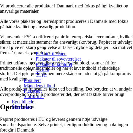
Vi producerer alle produkter i Danmark med fokus på høj kvalitet og
ansvarlige materialer.
Alle vores plakater og lærredsprint produceres i Danmark med fokus
på både kvalitet og ansvarlig produktion.
Vi anvender FSC-certificeret papir fra europæiske leverandører, hvilket
sikrer, at materialet stammer fra ansvarligt skovbrug. Papiret er udvalgt
for at give en skarp gengivelse af farver, dybde og detaljer – så motivet
fremstår præcis, som det er tænkt.
Plakater til stuen
Plakater til soveværelset
Printet udføres med vandbaseret latex-teknologi, som er fri for
Plakater til kontoret
traditionelle opløsningsmidler og har et lavt indhold af skadelige
Til mor
stoffer. Det gør produktionen mere skånsom uden at gå på kompromis
Til far
med kvaliteten.
Populært
Månedens tilbud
Alle produkter fremstilles først ved bestilling. Det betyder, at vi undgår
Plakatsæt
overproduktion og kun producerer det, der rent faktisk bliver brugt.
Storformat
Eget billede
Oprindelse
Min konto
Papiret produceres i EU og leveres gennem nøje udvalgte
samarbejdspartnere. Selve printet, færdigproduktionen og pakningen
foregår i Danmark.