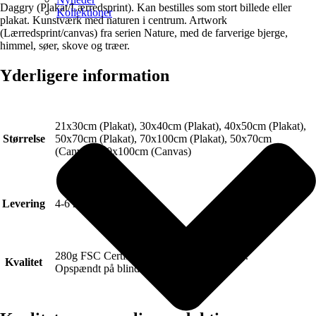
Daggry (Plakat/Lærredsprint). Kan bestilles som stort billede eller
Kollektioner
plakat. Kunstværk med naturen i centrum. Artwork
(Lærredsprint/canvas) fra serien Nature, med de farverige bjerge,
himmel, søer, skove og træer.
Yderligere information
21x30cm (Plakat), 30x40cm (Plakat), 40x50cm (Plakat),
Størrelse
50x70cm (Plakat), 70x100cm (Plakat), 50x70cm
(Canvas), 70x100cm (Canvas)
Levering
4-6 hverdage.
280g FSC Certificeret Art canvas (Lærred).
Kvalitet
Opspændt på blindramme.