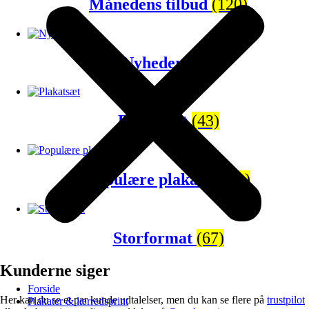
Månedens tilbud
(120)
Nyheder
(65)
Plakatsæt
(43)
Populære plakater
(81)
Storformat
(67)
Kunderne siger
Forside
Her kan du se et par kunde udtalelser, men du kan se flere på
trustpilot
Plakater & lærredsprint