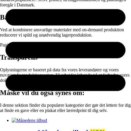
foregår i Danmark.
Bæredygtighed
Ved at kombinere ansvarlige materialer med on-demand produktion
reducerer vi spild og unødvendig lagerproduktion.
Papir og emballage kan sorteres til genanvendelse efter brug.
Transparens
Oplysningerne er baseret på data fra vores leverandører og vores
nuværende produktionssetup. Vi arbejder løbende på at forbedre vores
dokumentation og materialevalg.
Måske vil du også synes om:
I denne sektion finder du populære kategorier der gør det lettere for dig
at finde en gave eller en plakat eller lærredprint til dig selv.