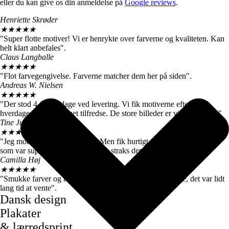
eller du kan give os din anmeldelse på
Google reviews
.
Henriette Skrøder
★
★
★
★
★
"Super flotte motiver! Vi er henrykte over farverne og kvaliteten. Kan
helt klart anbefales".
Claus Langballe
★
★
★
★
★
"Flot farvegengivelse. Farverne matcher dem her på siden".
Andreas W. Nielsen
★
★
★
★
★
"Der stod 4-6 hverdage ved levering. Vi fik motiverne efter 3
hverdage, så vi er meget tilfredse. De store billeder er virkelig flotte."
Tine Juul
★
★
★
★
★
"Jeg modtog en forkert plakat. Men fik hurtigt talt med kundeservice
som var super søde og sendte mig straks den rigtige".
Camilla Høj
★
★
★
★
★
"Smukke farver og motiver, de kom dog først efter 7 dage, det var lidt
lang tid at vente".
Dansk design
Plakater
& lærredsprint