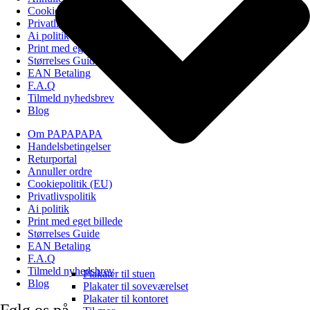
Cookiepolitik (EU)
Privatlivspolitik
Ai politik
Print med eget billede
Størrelses Guide
EAN Betaling
F.A.Q
Tilmeld nyhedsbrev
Blog
Om PAPAPAPA
Handelsbetingelser
Returportal
Annuller ordre
Cookiepolitik (EU)
Privatlivspolitik
Ai politik
Print med eget billede
Størrelses Guide
EAN Betaling
F.A.Q
Tilmeld nyhedsbrev
Plakater til stuen
Blog
Plakater til soveværelset
Plakater til kontoret
Følg os på