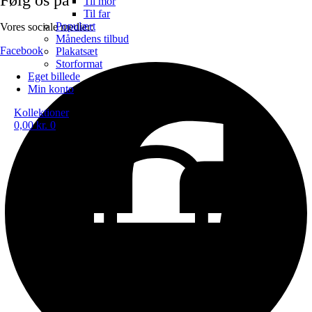
Til mor
Til far
Populært
Vores sociale medier:
Månedens tilbud
Facebook
Plakatsæt
Storformat
Eget billede
Min konto
Kollektioner
0,00
kr.
0