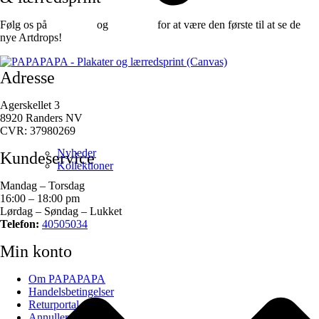
Følg os på
Facebook
og
instagram
for at være den første til at se de
nye Artdrops!
Adresse
Agerskellet 3
8920 Randers NV
CVR: 37980269
Nyheder
Kundeservice
Kollektioner
Mandag – Torsdag
16:00 – 18:00 pm
Lørdag – Søndag – Lukket
Telefon:
40505034
Min konto
Om PAPAPAPA
Handelsbetingelser
Returportal
Annuller ordre