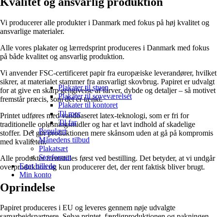
Kvalitet og ansvarlig produktion
Vi producerer alle produkter i Danmark med fokus på høj kvalitet og
ansvarlige materialer.
Alle vores plakater og lærredsprint produceres i Danmark med fokus
på både kvalitet og ansvarlig produktion.
Vi anvender FSC-certificeret papir fra europæiske leverandører, hvilket
sikrer, at materialet stammer fra ansvarligt skovbrug. Papiret er udvalgt
Plakater til stuen
for at give en skarp gengivelse af farver, dybde og detaljer – så motivet
Plakater til soveværelset
fremstår præcis, som det er tænkt.
Plakater til kontoret
Til mor
Printet udføres med vandbaseret latex-teknologi, som er fri for
Til far
traditionelle opløsningsmidler og har et lavt indhold af skadelige
Populært
stoffer. Det gør produktionen mere skånsom uden at gå på kompromis
Månedens tilbud
med kvaliteten.
Plakatsæt
Storformat
Alle produkter fremstilles først ved bestilling. Det betyder, at vi undgår
Eget billede
overproduktion og kun producerer det, der rent faktisk bliver brugt.
Min konto
Oprindelse
Papiret produceres i EU og leveres gennem nøje udvalgte
samarbejdspartnere. Selve printet, færdigproduktionen og pakningen