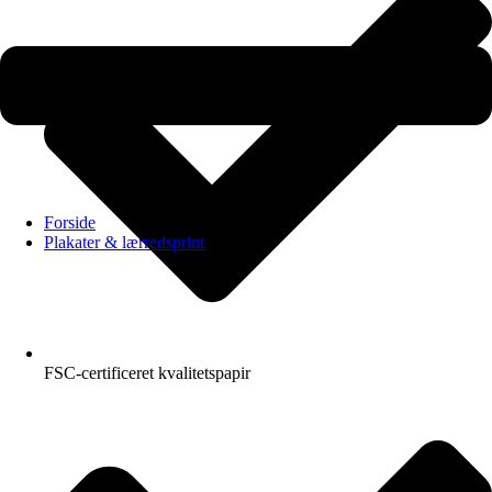
Forside
Plakater & lærredsprint
FSC-certificeret kvalitetspapir