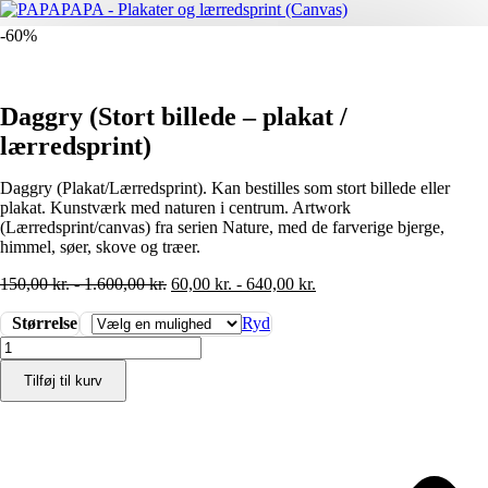
-60%
Daggry (Stort billede – plakat /
lærredsprint)
Daggry (Plakat/Lærredsprint). Kan bestilles som stort billede eller
plakat. Kunstværk med naturen i centrum. Artwork
(Lærredsprint/canvas) fra serien Nature, med de farverige bjerge,
himmel, søer, skove og træer.
150,00
kr.
-
1.600,00
kr.
60,00
kr.
-
640,00
kr.
Størrelse
Ryd
Daggry
(Stort
Tilføj til kurv
billede
-
plakat
/
lærredsprint)
antal