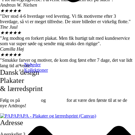
Andreas W. Nielsen
★
★
★
★
★
"Der stod 4-6 hverdage ved levering. Vi fik motiverne efter 3
hverdage, så vi er meget tilfredse. De store billeder er virkelig flotte."
Tine Juul
★
★
★
★
★
"Jeg modtog en forkert plakat. Men fik hurtigt talt med kundeservice
som var super søde og sendte mig straks den rigtige".
Camilla Høj
★
★
★
★
★
"Smukke farver og motiver, de kom dog først efter 7 dage, det var lidt
Nyheder
lang tid at vente".
Kollektioner
Dansk design
Plakater
& lærredsprint
Følg os på
Facebook
og
instagram
for at være den første til at se de
nye Artdrops!
Adresse
Agerskellet 3