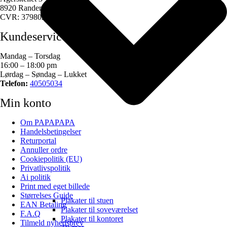
8920 Randers NV
CVR: 37980269
Kundeservice
Mandag – Torsdag
16:00 – 18:00 pm
Lørdag – Søndag – Lukket
Telefon:
40505034
Min konto
Om PAPAPAPA
Handelsbetingelser
Returportal
Annuller ordre
Cookiepolitik (EU)
Privatlivspolitik
Ai politik
Print med eget billede
Størrelses Guide
Plakater til stuen
EAN Betaling
Plakater til soveværelset
F.A.Q
Plakater til kontoret
Tilmeld nyhedsbrev