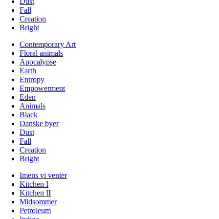
Dust
Fall
Creation
Bright
Contemporary Art
Floral animals
Apocalypse
Earth
Entropy
Empowerment
Eden
Animals
Black
Danske byer
Dust
Fall
Creation
Bright
Imens vi venter
Kitchen I
Kitchen II
Midsommer
Petroleum