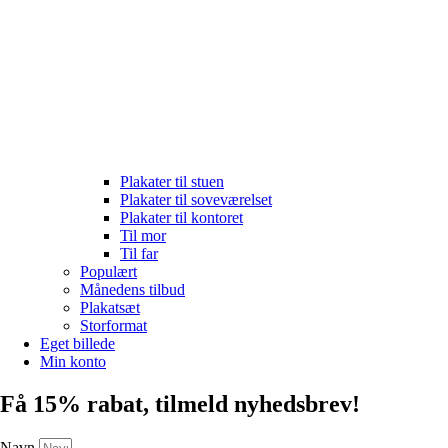
Plakater til stuen
Plakater til soveværelset
Plakater til kontoret
Til mor
Til far
Populært
Månedens tilbud
Plakatsæt
Storformat
Eget billede
Min konto
Få 15% rabat, tilmeld nyhedsbrev!
Navn