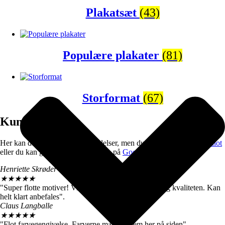
Plakatsæt
(43)
Populære plakater
(81)
Storformat
(67)
Kunderne siger
Her kan du se et par kunde udtalelser, men du kan se flere på
trustpilot
eller du kan give os din anmeldelse på
Google reviews
.
Henriette Skrøder
★
★
★
★
★
"Super flotte motiver! Vi er henrykte over farverne og kvaliteten. Kan
helt klart anbefales".
Claus Langballe
★
★
★
★
★
"Flot farvegengivelse. Farverne matcher dem her på siden".