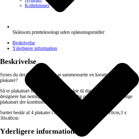
Kollektioner
Skånsom printteknologi uden opløsningsmidler
Beskrivelse
Yderligere information
Beskrivelse
Synes du det kan være svært at sammensætte en kreativ væg af
plakater?
Så er plakatsæt fra PAPAPAPA perfekte til dig. Vores dygtige
designere har nemlig gjort arbejdet for dig og sammensat forskellige
plakatsæt der kombinere vores bedst sælgende motiver.
Sættet består af 4 plakater i følgende størrelser:”1 x 70x10cm,3 x
30x40cm
Yderligere information