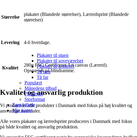
plakater (Blandede størrelser), Lærredsprint (Blandede
Størrelse
størrelser)
Levering
4-6 hverdage.
Plakater til stuen
Plakater til soveværelset
280g FSC Certificeret Art canvas (Lærred).
Plakater til kontoret
Kvalitet
Opspændt på blindramme.
Til mor
Til far
Populært
Månedens tilbud
Kvalitet og ansvarlig produktion
Plakatsæt
Storformat
Eget billede
Vi producerer alle produkter i Danmark med fokus på høj kvalitet og
Min konto
ansvarlige materialer.
Alle vores plakater og lærredsprint produceres i Danmark med fokus
på både kvalitet og ansvarlig produktion.