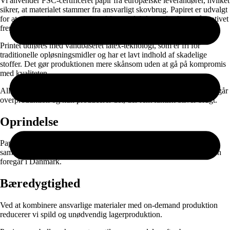
Vi anvender FSC-certificeret papir fra europæiske leverandører, hvilket
sikrer, at materialet stammer fra ansvarligt skovbrug. Papiret er udvalgt
for at give en skarp gengivelse af farver, dybde og detaljer – så motivet
fremstår præcis, som det er tænkt.
Printet udføres med vandbaseret latex-teknologi, som er fri for
traditionelle opløsningsmidler og har et lavt indhold af skadelige
stoffer. Det gør produktionen mere skånsom uden at gå på kompromis
med kvaliteten.
Alle produkter fremstilles først ved bestilling. Det betyder, at vi undgår
overproduktion og kun producerer det, der rent faktisk bliver brugt.
Oprindelse
Papiret produceres i EU og leveres gennem nøje udvalgte
samarbejdspartnere. Selve printet, færdigproduktionen og pakningen
foregår i Danmark.
Bæredygtighed
Ved at kombinere ansvarlige materialer med on-demand produktion
reducerer vi spild og unødvendig lagerproduktion.