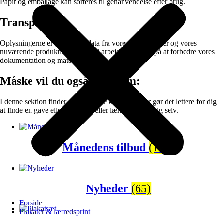
Papir og emballage kan sorteres til genanvendelse efter brug.
Transparens
Oplysningerne er baseret på data fra vores leverandører og vores
nuværende produktionssetup. Vi arbejder løbende på at forbedre vores
dokumentation og materialevalg.
Måske vil du også synes om:
I denne sektion finder du populære kategorier der gør det lettere for dig
at finde en gave eller en plakat eller lærredprint til dig selv.
Månedens tilbud
(120)
Nyheder
(65)
Forside
Plakater & lærredsprint