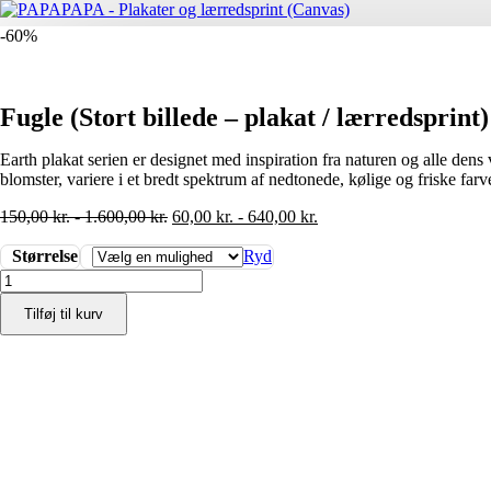
-60%
Fugle (Stort billede – plakat / lærredsprint)
Earth plakat serien er designet med inspiration fra naturen og alle dens
blomster, variere i et bredt spektrum af nedtonede, kølige og friske far
150,00
kr.
-
1.600,00
kr.
60,00
kr.
-
640,00
kr.
Størrelse
Ryd
Fugle
(Stort
Tilføj til kurv
billede
-
plakat
/
lærredsprint)
antal