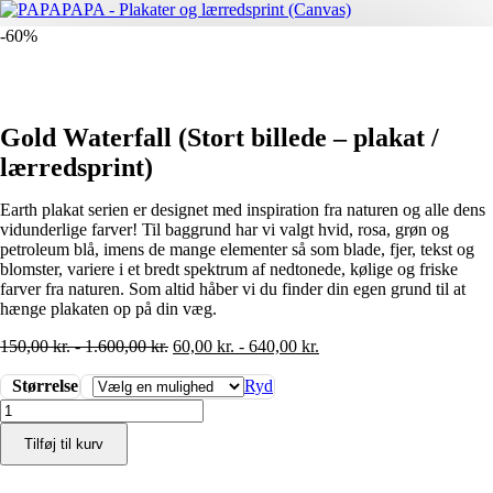
-60%
Gold Waterfall (Stort billede – plakat /
lærredsprint)
Earth plakat serien er designet med inspiration fra naturen og alle dens
vidunderlige farver! Til baggrund har vi valgt hvid, rosa, grøn og
petroleum blå, imens de mange elementer så som blade, fjer, tekst og
blomster, variere i et bredt spektrum af nedtonede, kølige og friske
farver fra naturen. Som altid håber vi du finder din egen grund til at
hænge plakaten op på din væg.
150,00
kr.
-
1.600,00
kr.
60,00
kr.
-
640,00
kr.
Størrelse
Ryd
Gold
Waterfall
Tilføj til kurv
(Stort
billede
-