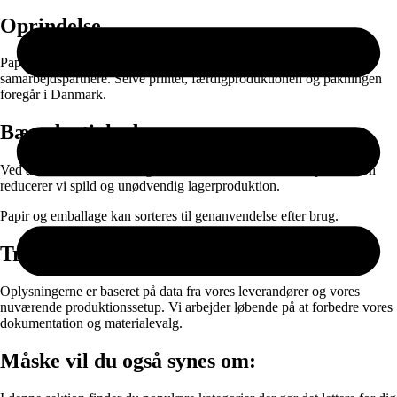
Oprindelse
Papiret produceres i EU og leveres gennem nøje udvalgte
samarbejdspartnere. Selve printet, færdigproduktionen og pakningen
foregår i Danmark.
Bæredygtighed
Ved at kombinere ansvarlige materialer med on-demand produktion
reducerer vi spild og unødvendig lagerproduktion.
Papir og emballage kan sorteres til genanvendelse efter brug.
Transparens
Oplysningerne er baseret på data fra vores leverandører og vores
nuværende produktionssetup. Vi arbejder løbende på at forbedre vores
dokumentation og materialevalg.
Måske vil du også synes om: