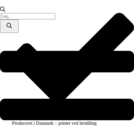
plakat
/
lærredsprint)
Products
antal
search
Produceret i Danmark – printet ved bestilling