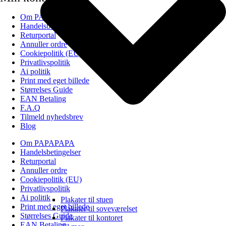
Om PAPAPAPA
Handelsbetingelser
Returportal
Annuller ordre
Cookiepolitik (EU)
Privatlivspolitik
Ai politik
Print med eget billede
Størrelses Guide
EAN Betaling
F.A.Q
Tilmeld nyhedsbrev
Blog
Om PAPAPAPA
Handelsbetingelser
Returportal
Annuller ordre
Cookiepolitik (EU)
Privatlivspolitik
Ai politik
Plakater til stuen
Print med eget billede
Plakater til soveværelset
Størrelses Guide
Plakater til kontoret
EAN Betaling