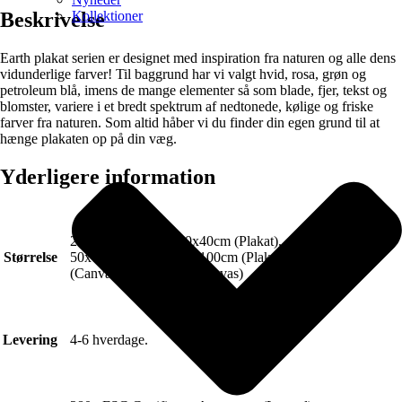
Kollektioner
Beskrivelse
Earth plakat serien er designet med inspiration fra naturen og alle dens
vidunderlige farver! Til baggrund har vi valgt hvid, rosa, grøn og
petroleum blå, imens de mange elementer så som blade, fjer, tekst og
blomster, variere i et bredt spektrum af nedtonede, kølige og friske
farver fra naturen. Som altid håber vi du finder din egen grund til at
hænge plakaten op på din væg.
Yderligere information
21x30cm (Plakat), 30x40cm (Plakat), 40x50cm (Plakat),
Størrelse
50x70cm (Plakat), 70x100cm (Plakat), 50x70cm
(Canvas), 70x100cm (Canvas)
Levering
4-6 hverdage.