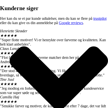
Kunderne siger
Her kan du se et par kunde udtalelser, men du kan se flere på
trustpilot
eller du kan give os din anmeldelse på
Google reviews
.
Henriette Skrøder
★
★
★
★
★
"Super flotte motiver! Vi er henrykte over farverne og kvaliteten. Kan
helt klart anbefales".
Claus Langballe
★
★
★
★
★
"Flot farvegengivelse. Farverne matcher dem her på siden".
Andreas W. Nielsen
★
★
★
★
★
"Der stod 4-6 hverdage ved levering. Vi fik motiverne efter 3
hverdage, så vi er meget tilfredse. De store billeder er virkelig flotte."
Tine Juul
★
★
★
★
★
"Jeg modtog en forkert plakat. Men fik hurtigt talt med kundeservice
som var super søde og sendte mig straks den rigtige".
Camilla Høj
★
★
★
★
★
"Smukke farver og motiver, de kom dog først efter 7 dage, det var lidt