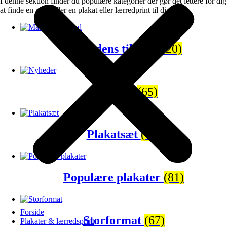
I denne sektion finder du populære kategorier der gør det lettere for dig
at finde en gave eller en plakat eller lærredprint til dig selv.
Månedens tilbud
(120)
Nyheder
(65)
Plakatsæt
(43)
Populære plakater
(81)
Forside
Storformat
(67)
Plakater & lærredsprint