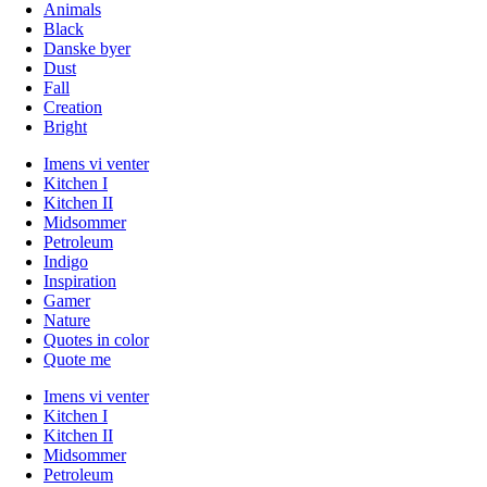
Animals
Black
Danske byer
Dust
Fall
Creation
Bright
Imens vi venter
Kitchen I
Kitchen II
Midsommer
Petroleum
Indigo
Inspiration
Gamer
Nature
Quotes in color
Quote me
Imens vi venter
Kitchen I
Kitchen II
Midsommer
Petroleum