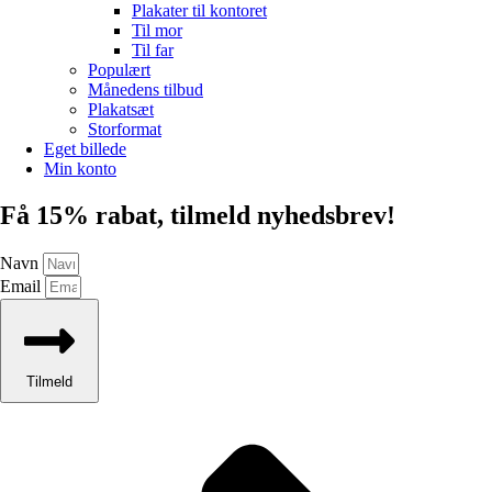
Plakater til kontoret
Til mor
Til far
Populært
Månedens tilbud
Plakatsæt
Storformat
Eget billede
Min konto
Få 15% rabat, tilmeld nyhedsbrev!
Navn
Email
Tilmeld