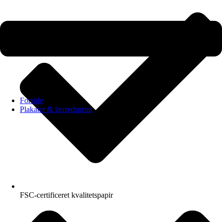
Forside
Plakater & lærredsprint
FSC-certificeret kvalitetspapir