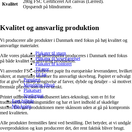
280g FSC Certificeret Art canvas (Lærred).
Kvalitet
Opspændt på blindramme.
Kvalitet og ansvarlig produktion
Vi producerer alle produkter i Danmark med fokus på høj kvalitet og
ansvarlige materialer.
Plakater til stuen
Alle vores plakater og lærredsprint produceres i Danmark med fokus
Plakater til soveværelset
på både kvalitet og ansvarlig produktion.
Plakater til kontoret
Til mor
Vi anvender FSC-certificeret papir fra europæiske leverandører, hvilket
Til far
sikrer, at materialet stammer fra ansvarligt skovbrug. Papiret er udvalgt
Populært
for at give en skarp gengivelse af farver, dybde og detaljer – så motivet
Månedens tilbud
fremstår præcis, som det er tænkt.
Plakatsæt
Storformat
Printet udføres med vandbaseret latex-teknologi, som er fri for
Eget billede
traditionelle opløsningsmidler og har et lavt indhold af skadelige
Min konto
stoffer. Det gør produktionen mere skånsom uden at gå på kompromis
med kvaliteten.
Alle produkter fremstilles først ved bestilling. Det betyder, at vi undgår
overproduktion og kun producerer det, der rent faktisk bliver brugt.