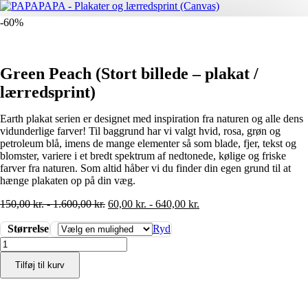
-60%
Green Peach (Stort billede – plakat /
lærredsprint)
Earth plakat serien er designet med inspiration fra naturen og alle dens
vidunderlige farver! Til baggrund har vi valgt hvid, rosa, grøn og
petroleum blå, imens de mange elementer så som blade, fjer, tekst og
blomster, variere i et bredt spektrum af nedtonede, kølige og friske
farver fra naturen. Som altid håber vi du finder din egen grund til at
hænge plakaten op på din væg.
150,00
kr.
-
1.600,00
kr.
60,00
kr.
-
640,00
kr.
Størrelse
Ryd
Green
Peach
Tilføj til kurv
(Stort
billede
-
plakat