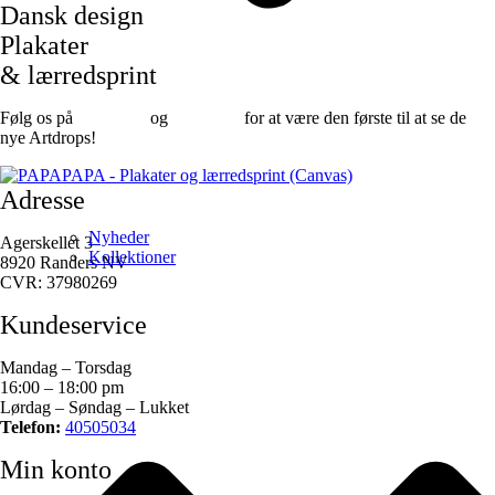
Dansk design
Plakater
& lærredsprint
Følg os på
Facebook
og
instagram
for at være den første til at se de
nye Artdrops!
Adresse
Nyheder
Agerskellet 3
Kollektioner
8920 Randers NV
CVR: 37980269
Kundeservice
Mandag – Torsdag
16:00 – 18:00 pm
Lørdag – Søndag – Lukket
Telefon:
40505034
Min konto