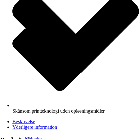
Skånsom printteknologi uden opløsningsmidler
Beskrivelse
Yderligere information
Nyheder