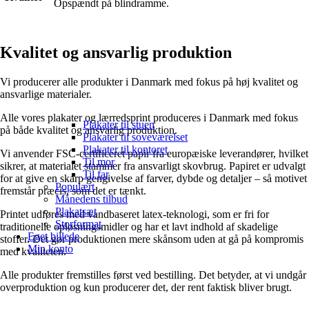
Opspændt på blindramme.
Kvalitet og ansvarlig produktion
Vi producerer alle produkter i Danmark med fokus på høj kvalitet og
ansvarlige materialer.
Alle vores plakater og lærredsprint produceres i Danmark med fokus
Plakater til stuen
på både kvalitet og ansvarlig produktion.
Plakater til soveværelset
Plakater til kontoret
Vi anvender FSC-certificeret papir fra europæiske leverandører, hvilket
Til mor
sikrer, at materialet stammer fra ansvarligt skovbrug. Papiret er udvalgt
Til far
for at give en skarp gengivelse af farver, dybde og detaljer – så motivet
Populært
fremstår præcis, som det er tænkt.
Månedens tilbud
Plakatsæt
Printet udføres med vandbaseret latex-teknologi, som er fri for
Storformat
traditionelle opløsningsmidler og har et lavt indhold af skadelige
Eget billede
stoffer. Det gør produktionen mere skånsom uden at gå på kompromis
Min konto
med kvaliteten.
Alle produkter fremstilles først ved bestilling. Det betyder, at vi undgår
overproduktion og kun producerer det, der rent faktisk bliver brugt.