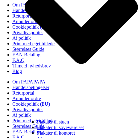
Om PAPAPAPA
Handelsbetingelser
Returportal
Annuller ordre
Cookiepolitik (EU)
Privatlivspolitik
Ai politik
Print med eget billede
Størrelses Guide
EAN Betaling
F.A.Q
Tilmeld nyhedsbrev
Blog
Om PAPAPAPA
Handelsbetingelser
Returportal
Annuller ordre
Cookiepolitik (EU)
Privatlivspolitik
Ai politik
Print med eget billede
Plakater til stuen
Størrelses Guide
Plakater til soveværelset
EAN Betaling
Plakater til kontoret
F.A.Q