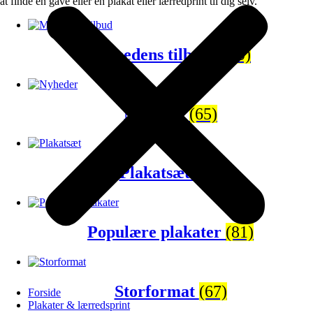
at finde en gave eller en plakat eller lærredprint til dig selv.
Månedens tilbud
(120)
Nyheder
(65)
Plakatsæt
(43)
Populære plakater
(81)
Storformat
(67)
Forside
Plakater & lærredsprint