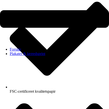
Forside
Plakater & lærredsprint
FSC-certificeret kvalitetspapir