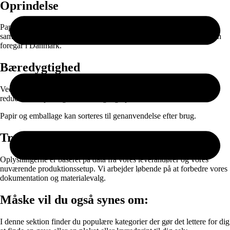
Oprindelse
Papiret produceres i EU og leveres gennem nøje udvalgte
samarbejdspartnere. Selve printet, færdigproduktionen og pakningen
foregår i Danmark.
Bæredygtighed
Ved at kombinere ansvarlige materialer med on-demand produktion
reducerer vi spild og unødvendig lagerproduktion.
Papir og emballage kan sorteres til genanvendelse efter brug.
Transparens
Oplysningerne er baseret på data fra vores leverandører og vores
nuværende produktionssetup. Vi arbejder løbende på at forbedre vores
dokumentation og materialevalg.
Måske vil du også synes om:
I denne sektion finder du populære kategorier der gør det lettere for dig