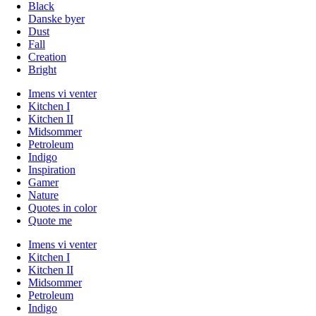
Black
Danske byer
Dust
Fall
Creation
Bright
Imens vi venter
Kitchen I
Kitchen II
Midsommer
Petroleum
Indigo
Inspiration
Gamer
Nature
Quotes in color
Quote me
Imens vi venter
Kitchen I
Kitchen II
Midsommer
Petroleum
Indigo