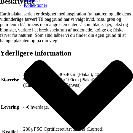
Beskrivelse
Kollektioner
Earth plakat serien er designet med inspiration fra naturen og alle dens
vidunderlige farver! Til baggrund har vi valgt hvid, rosa, grøn og
petroleum blå, imens de mange elementer så som blade, fjer, tekst og
blomster, variere i et bredt spektrum af nedtonede, kølige og friske
farver fra naturen. Som altid håber vi du finder din egen grund til at
hænge plakaten op på din væg.
Yderligere information
21x30cm (Plakat), 30x40cm (Plakat), 40x50cm (Plakat),
Størrelse
50x70cm (Plakat), 70x100cm (Plakat), 50x70cm
(Canvas), 70x100cm (Canvas)
Levering
4-6 hverdage.
280g FSC Certificeret Art canvas (Lærred).
Kvalitet