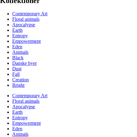
Kollektioner
Contemporary Art
Floral animals
Apocalypse
Earth
Entropy
Empowerment
Eden
Animals
Black
Danske byer
Dust
Fall
Creation
Bright
Contemporary Art
Floral animals
Apocalypse
Earth
Entropy
Empowerment
Eden
Animals