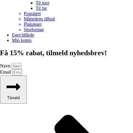
Til mor
Til far
Populært
Månedens tilbud
Plakatsæt
Storformat
Eget billede
Min konto
Få 15% rabat, tilmeld nyhedsbrev!
Navn
Email
Tilmeld