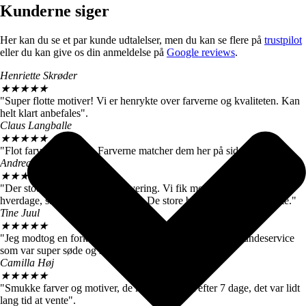
Kunderne siger
Her kan du se et par kunde udtalelser, men du kan se flere på
trustpilot
eller du kan give os din anmeldelse på
Google reviews
.
Henriette Skrøder
★
★
★
★
★
"Super flotte motiver! Vi er henrykte over farverne og kvaliteten. Kan
helt klart anbefales".
Claus Langballe
★
★
★
★
★
"Flot farvegengivelse. Farverne matcher dem her på siden".
Andreas W. Nielsen
★
★
★
★
★
"Der stod 4-6 hverdage ved levering. Vi fik motiverne efter 3
hverdage, så vi er meget tilfredse. De store billeder er virkelig flotte."
Tine Juul
★
★
★
★
★
"Jeg modtog en forkert plakat. Men fik hurtigt talt med kundeservice
som var super søde og sendte mig straks den rigtige".
Camilla Høj
★
★
★
★
★
"Smukke farver og motiver, de kom dog først efter 7 dage, det var lidt
lang tid at vente".