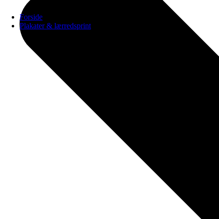
Forside
Plakater & lærredsprint