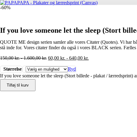
-60%
If you love someone let the sleep (Stort bill
QUOTE ME design serien samler alle vores Citater (Quotes). Vi har både s
stå inde for. Vores citater finder du også i vores BLACK serien. Fælles
150,00
kr.
-
1.600,00
kr.
60,00
kr.
-
640,00
kr.
Størrelse
Ryd
If you love someone let the sleep (Stort billede - plakat / lærredsprint) a
Tilføj til kurv