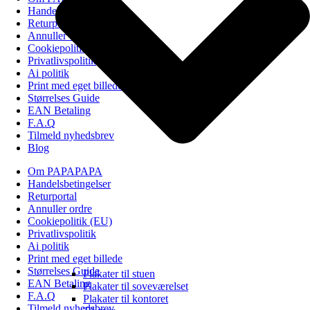
Handelsbetingelser
Returportal
Annuller ordre
Cookiepolitik (EU)
Privatlivspolitik
Ai politik
Print med eget billede
Størrelses Guide
EAN Betaling
F.A.Q
Tilmeld nyhedsbrev
Blog
Om PAPAPAPA
Handelsbetingelser
Returportal
Annuller ordre
Cookiepolitik (EU)
Privatlivspolitik
Ai politik
Print med eget billede
Størrelses Guide
Plakater til stuen
EAN Betaling
Plakater til soveværelset
F.A.Q
Plakater til kontoret
Tilmeld nyhedsbrev