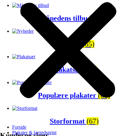
Månedens tilbud
(120)
Nyheder
(65)
Plakatsæt
(43)
Populære plakater
(81)
Storformat
(67)
Forside
Plakater & lærredsprint
Kunderne siger