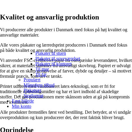
Kvalitet og ansvarlig produktion
Vi producerer alle produkter i Danmark med fokus på høj kvalitet og
ansvarlige materialer.
Alle vores plakater og lærredsprint produceres i Danmark med fokus
på både kvalitet og ansvarlig produktion.
Plakater til stuen
Plakater til soveværelset
Vi anvender FSC-certificeret papir fra europæiske leverandører, hvilket
Plakater til kontoret
sikrer, at materialet stammer fra ansvarligt skovbrug. Papiret er udvalgt
Til mor
for at give en skarp gengivelse af farver, dybde og detaljer – så motivet
Til far
fremstår præcis, som det er tænkt.
Populært
Månedens tilbud
Printet udføres med vandbaseret latex-teknologi, som er fri for
Plakatsæt
traditionelle opløsningsmidler og har et lavt indhold af skadelige
Storformat
stoffer. Det gør produktionen mere skånsom uden at gå på kompromis
Eget billede
med kvaliteten.
Min konto
Alle produkter fremstilles først ved bestilling. Det betyder, at vi undgår
overproduktion og kun producerer det, der rent faktisk bliver brugt.
Oprindelse