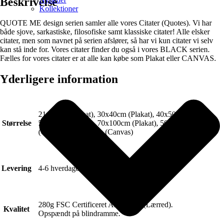
Beskrivelse
Kollektioner
QUOTE ME design serien samler alle vores Citater (Quotes). Vi har
både sjove, sarkastiske, filosofiske samt klassiske citater! Alle elsker
citater, men som navnet på serien afslører, så har vi kun citater vi selv
kan stå inde for. Vores citater finder du også i vores BLACK serien.
Fælles for vores citater er at alle kan købe som Plakat eller CANVAS.
Yderligere information
21x30cm (Plakat), 30x40cm (Plakat), 40x50cm (Plakat),
Størrelse
50x70cm (Plakat), 70x100cm (Plakat), 50x70cm
(Canvas), 70x100cm (Canvas)
Levering
4-6 hverdage.
280g FSC Certificeret Art canvas (Lærred).
Kvalitet
Opspændt på blindramme.