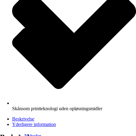
Skånsom printteknologi uden opløsningsmidler
Beskrivelse
Yderligere information
Nyheder