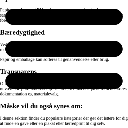
Papiret produceres i EU og leveres gennem nøje udvalgte
samarbejdspartnere. Selve printet, færdigproduktionen og pakningen
foregår i Danmark.
Bæredygtighed
Ved at kombinere ansvarlige materialer med on-demand produktion
reducerer vi spild og unødvendig lagerproduktion.
Papir og emballage kan sorteres til genanvendelse efter brug.
Transparens
Oplysningerne er baseret på data fra vores leverandører og vores
nuværende produktionssetup. Vi arbejder løbende på at forbedre vores
dokumentation og materialevalg.
Måske vil du også synes om:
I denne sektion finder du populære kategorier der gør det lettere for dig
at finde en gave eller en plakat eller lærredprint til dig selv.