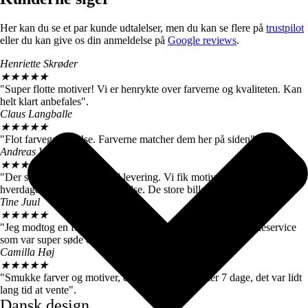
Her kan du se et par kunde udtalelser, men du kan se flere på
trustpilot
eller du kan give os din anmeldelse på
Google reviews
.
Henriette Skrøder
★
★
★
★
★
"Super flotte motiver! Vi er henrykte over farverne og kvaliteten. Kan
helt klart anbefales".
Claus Langballe
★
★
★
★
★
"Flot farvegengivelse. Farverne matcher dem her på siden".
Andreas W. Nielsen
★
★
★
★
★
"Der stod 4-6 hverdage ved levering. Vi fik motiverne efter 3
hverdage, så vi er meget tilfredse. De store billeder er virkelig flotte."
Tine Juul
★
★
★
★
★
"Jeg modtog en forkert plakat. Men fik hurtigt talt med kundeservice
som var super søde og sendte mig straks den rigtige".
Camilla Høj
★
★
★
★
★
"Smukke farver og motiver, de kom dog først efter 7 dage, det var lidt
lang tid at vente".
Dansk design