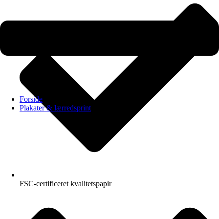
Forside
Plakater & lærredsprint
FSC-certificeret kvalitetspapir