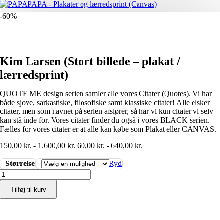
-60%
Kim Larsen (Stort billede – plakat /
lærredsprint)
QUOTE ME design serien samler alle vores Citater (Quotes). Vi har
både sjove, sarkastiske, filosofiske samt klassiske citater! Alle elsker
citater, men som navnet på serien afslører, så har vi kun citater vi selv
kan stå inde for. Vores citater finder du også i vores BLACK serien.
Fælles for vores citater er at alle kan købe som Plakat eller CANVAS.
150,00
kr.
-
1.600,00
kr.
60,00
kr.
-
640,00
kr.
Størrelse
Ryd
Kim
Larsen
Tilføj til kurv
(Stort
billede
-
plakat