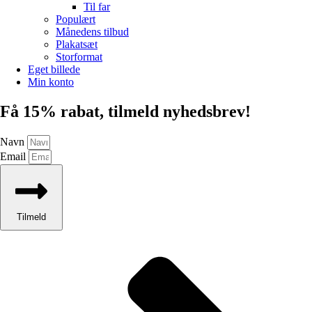
Til far
Populært
Månedens tilbud
Plakatsæt
Storformat
Eget billede
Min konto
Få 15% rabat, tilmeld nyhedsbrev!
Navn
Email
Tilmeld