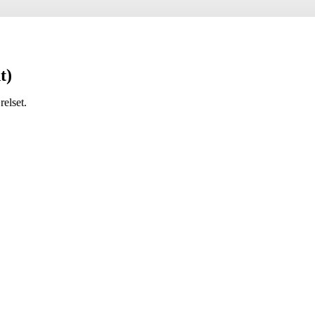
t)
relset.