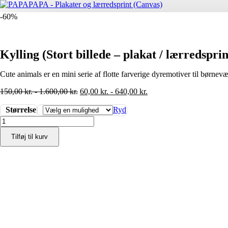
-60%
Kylling (Stort billede – plakat / lærredsprin
Cute animals er en mini serie af flotte farverige dyremotiver til børnevæ
150,00
kr.
-
1.600,00
kr.
60,00
kr.
-
640,00
kr.
Størrelse
Ryd
Kylling
(Stort
Tilføj til kurv
billede
-
plakat
/
lærredsprint)
antal