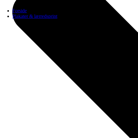
Forside
Plakater & lærredsprint