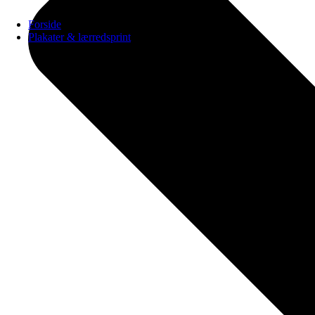
Forside
Plakater & lærredsprint