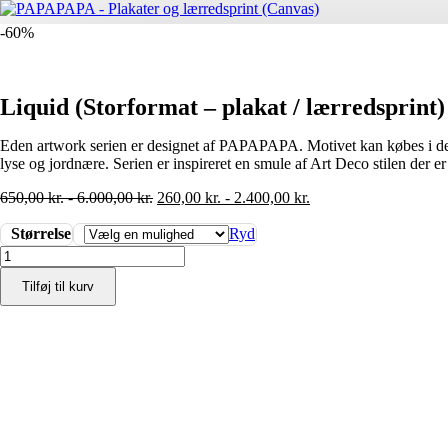
-60%
Liquid (Storformat – plakat / lærredsprint)
Eden artwork serien er designet af PAPAPAPA. Motivet kan købes i de 
lyse og jordnære. Serien er inspireret en smule af Art Deco stilen der er
650,00
kr.
-
6.000,00
kr.
260,00
kr.
-
2.400,00
kr.
Størrelse
Ryd
Liquid
(Storformat
Tilføj til kurv
-
plakat
/
lærredsprint)
antal