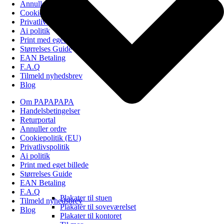
Annuller ordre
Cookiepolitik (EU)
Privatlivspolitik
Ai politik
Print med eget billede
Størrelses Guide
EAN Betaling
F.A.Q
Tilmeld nyhedsbrev
Blog
Om PAPAPAPA
Handelsbetingelser
Returportal
Annuller ordre
Cookiepolitik (EU)
Privatlivspolitik
Ai politik
Print med eget billede
Størrelses Guide
EAN Betaling
F.A.Q
Plakater til stuen
Tilmeld nyhedsbrev
Plakater til soveværelset
Blog
Plakater til kontoret