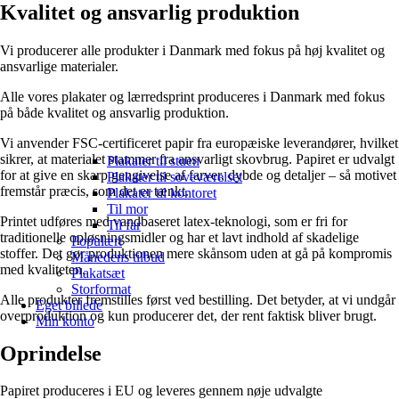
Kvalitet og ansvarlig produktion
Vi producerer alle produkter i Danmark med fokus på høj kvalitet og
ansvarlige materialer.
Alle vores plakater og lærredsprint produceres i Danmark med fokus
på både kvalitet og ansvarlig produktion.
Vi anvender FSC-certificeret papir fra europæiske leverandører, hvilket
sikrer, at materialet stammer fra ansvarligt skovbrug. Papiret er udvalgt
Plakater til stuen
for at give en skarp gengivelse af farver, dybde og detaljer – så motivet
Plakater til soveværelset
fremstår præcis, som det er tænkt.
Plakater til kontoret
Til mor
Printet udføres med vandbaseret latex-teknologi, som er fri for
Til far
traditionelle opløsningsmidler og har et lavt indhold af skadelige
Populært
stoffer. Det gør produktionen mere skånsom uden at gå på kompromis
Månedens tilbud
med kvaliteten.
Plakatsæt
Storformat
Alle produkter fremstilles først ved bestilling. Det betyder, at vi undgår
Eget billede
overproduktion og kun producerer det, der rent faktisk bliver brugt.
Min konto
Oprindelse
Papiret produceres i EU og leveres gennem nøje udvalgte