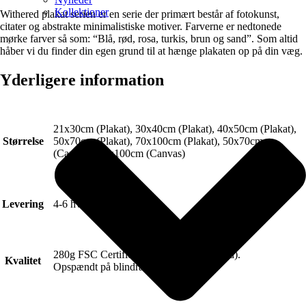
Kollektioner
Withered plakat serien er en serie der primært består af fotokunst,
citater og abstrakte minimalistiske motiver. Farverne er nedtonede
mørke farver så som: “Blå, rød, rosa, turkis, brun og sand”. Som altid
håber vi du finder din egen grund til at hænge plakaten op på din væg.
Yderligere information
21x30cm (Plakat), 30x40cm (Plakat), 40x50cm (Plakat),
Størrelse
50x70cm (Plakat), 70x100cm (Plakat), 50x70cm
(Canvas), 70x100cm (Canvas)
Levering
4-6 hverdage.
280g FSC Certificeret Art canvas (Lærred).
Kvalitet
Opspændt på blindramme.