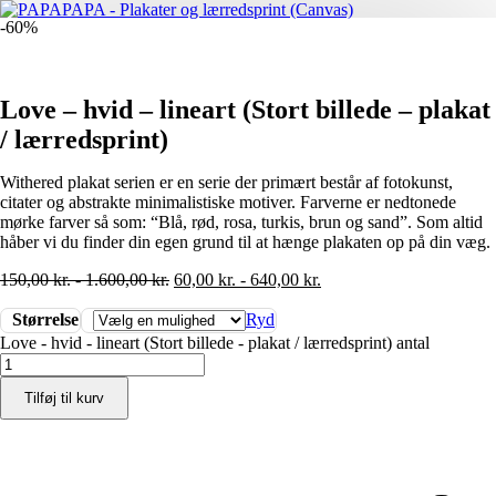
-60%
Love – hvid – lineart (Stort billede – plakat
/ lærredsprint)
Withered plakat serien er en serie der primært består af fotokunst,
citater og abstrakte minimalistiske motiver. Farverne er nedtonede
mørke farver så som: “Blå, rød, rosa, turkis, brun og sand”. Som altid
håber vi du finder din egen grund til at hænge plakaten op på din væg.
150,00
kr.
-
1.600,00
kr.
60,00
kr.
-
640,00
kr.
Størrelse
Ryd
Love - hvid - lineart (Stort billede - plakat / lærredsprint) antal
Tilføj til kurv