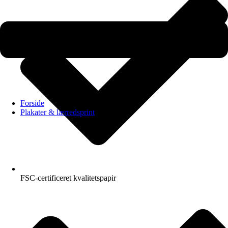
Forside
Plakater & lærredsprint
FSC-certificeret kvalitetspapir