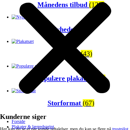
Månedens tilbud
(120)
Nyheder
(65)
Plakatsæt
(43)
Populære plakater
(81)
Storformat
(67)
Kunderne siger
Forside
Plakater & lærredsprint
Her kan du se et par kunde udtalelser, men du kan se flere på
trustpilot