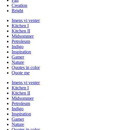
Fall
Creation
Bright
Imens vi venter
Kitchen I
Kitchen II
Midsommer
Petroleum
Indigo
Inspiration
Gamer
Nature
Quotes in color
Quote me
Imens vi venter
Kitchen I
Kitchen II
Midsommer
Petroleum
Indigo
Inspiration
Gamer
Nature
Quotes in color