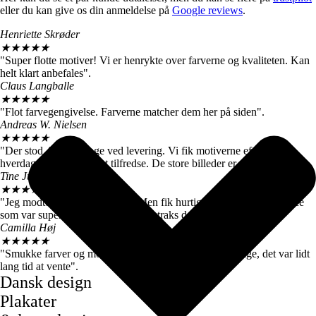
eller du kan give os din anmeldelse på
Google reviews
.
Henriette Skrøder
★
★
★
★
★
"Super flotte motiver! Vi er henrykte over farverne og kvaliteten. Kan
helt klart anbefales".
Claus Langballe
★
★
★
★
★
"Flot farvegengivelse. Farverne matcher dem her på siden".
Andreas W. Nielsen
★
★
★
★
★
"Der stod 4-6 hverdage ved levering. Vi fik motiverne efter 3
hverdage, så vi er meget tilfredse. De store billeder er virkelig flotte."
Tine Juul
★
★
★
★
★
"Jeg modtog en forkert plakat. Men fik hurtigt talt med kundeservice
som var super søde og sendte mig straks den rigtige".
Camilla Høj
★
★
★
★
★
"Smukke farver og motiver, de kom dog først efter 7 dage, det var lidt
lang tid at vente".
Dansk design
Plakater