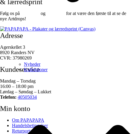
& lærredsprint
Følg os på
Facebook
og
instagram
for at være den første til at se de
nye Artdrops!
Adresse
Agerskellet 3
8920 Randers NV
CVR: 37980269
Nyheder
Kundeservice
Kollektioner
Mandag – Torsdag
16:00 – 18:00 pm
Lørdag – Søndag – Lukket
Telefon:
40505034
Min konto
Om PAPAPAPA
Handelsbetingelser
Returportal