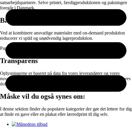
samarbejdspartnere. Selve printet, færdigproduktionen og pakningen
foregår i Danmark.
Bæredygtighed
Ved at kombinere ansvarlige materialer med on-demand produktion
reducerer vi spild og unødvendig lagerproduktion.
Papir og emballage kan sorteres til genanvendelse efter brug.
Transparens
Oplysningerne er baseret på data fra vores leverandører og vores
nuværende produktionssetup. Vi arbejder løbende på at forbedre vores
dokumentation og materialevalg.
Måske vil du også synes om:
I denne sektion finder du populære kategorier der gør det lettere for dig
at finde en gave eller en plakat eller lærredprint til dig selv.