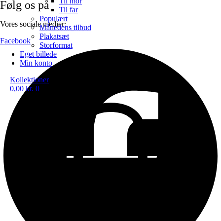
Til mor
Følg os på
Til far
Populært
Vores sociale medier:
Månedens tilbud
Plakatsæt
Facebook
Storformat
Eget billede
Min konto
Kollektioner
0,00
kr.
0