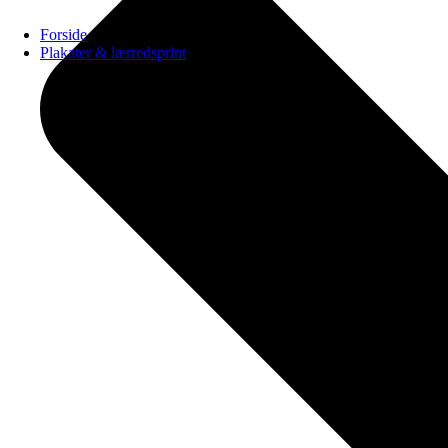
Forside
Plakater & lærredsprint