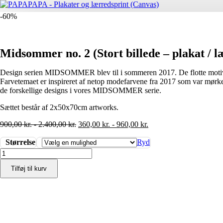
-60%
Midsommer no. 2 (Stort billede – plakat / l
Design serien MIDSOMMER blev til i sommeren 2017. De flotte motiver ta
Farvetemaet er inspireret af netop modefarvene fra 2017 som var mørke 
de forskellige designs i vores MIDSOMMER serie.
Sættet består af 2x50x70cm artworks.
900,00
kr.
-
2.400,00
kr.
360,00
kr.
-
960,00
kr.
Størrelse
Ryd
Midsommer
no.
Tilføj til kurv
2
(Stort
billede
-
plakat
/