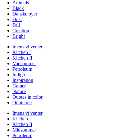
Animals
Black
Danske byer
Dust
Fall
Creation
Bright
Imens vi venter
Kitchen I
Kitchen II
Midsommer
Petroleum
Indigo
Inspiration
Gamer
Nature
Quotes in color
Quote me
Imens vi venter
Kitchen I
Kitchen II
Midsommer
Petroleum