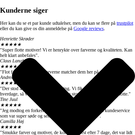
Kunderne siger
Her kan du se et par kunde udtalelser, men du kan se flere på
trustpilot
eller du kan give os din anmeldelse på
Google reviews
.
Henriette Skrøder
★
★
★
★
★
"Super flotte motiver! Vi er henrykte over farverne og kvaliteten. Kan
helt klart anbefales".
Claus Langballe
★
★
★
★
★
"Flot farvegengivelse. Farverne matcher dem her på siden".
Andreas W. Nielsen
★
★
★
★
★
"Der stod 4-6 hverdage ved levering. Vi fik motiverne efter 3
hverdage, så vi er meget tilfredse. De store billeder er virkelig flotte."
Tine Juul
★
★
★
★
★
"Jeg modtog en forkert plakat. Men fik hurtigt talt med kundeservice
som var super søde og sendte mig straks den rigtige".
Camilla Høj
★
★
★
★
★
"Smukke farver og motiver, de kom dog først efter 7 dage, det var lidt