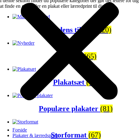
I denne sektion finder du populære kategorier der gør det lettere for dig
at finde en gave eller en plakat eller lærredprint til dig selv.
Månedens tilbud
(120)
Nyheder
(65)
Plakatsæt
(43)
Populære plakater
(81)
Forside
Storformat
(67)
Plakater & lærredsprint