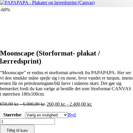
-60%
Moonscape (Storformat- plakat /
lærredsprint)
“Moonscape” er endnu et storformat artwork fra PAPAPAPA. Her ser
vi den smukke måne spejle sig i en mose, hvor vandet er turquis, imens
resten får en petroleumsgrøn/blå farve i månens skær. Det gør sig
bemærket fordi du kan vælge at bestille det som Storformat CANVAS
i størrelsen 180x100cm.
650,00
kr.
-
6.000,00
kr.
260,00
kr.
-
2.400,00
kr.
Størrelse
Ryd
Moonscape
(Storformat-
Tilføj til kurv
plakat