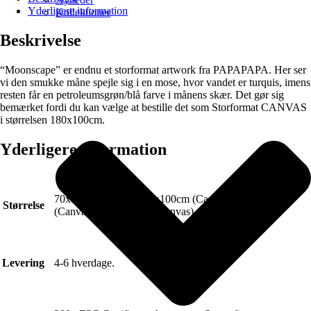
Yderligere information
Kollektioner
Beskrivelse
“Moonscape” er endnu et storformat artwork fra PAPAPAPA. Her ser
vi den smukke måne spejle sig i en mose, hvor vandet er turquis, imens
resten får en petroleumsgrøn/blå farve i månens skær. Det gør sig
bemærket fordi du kan vælge at bestille det som Storformat CANVAS
i størrelsen 180x100cm.
Yderligere information
70x100cm (Plakat), 70x100cm (Canvas), 140x80cm
Størrelse
(Canvas), 180x100cm (Canvas)
Levering
4-6 hverdage.