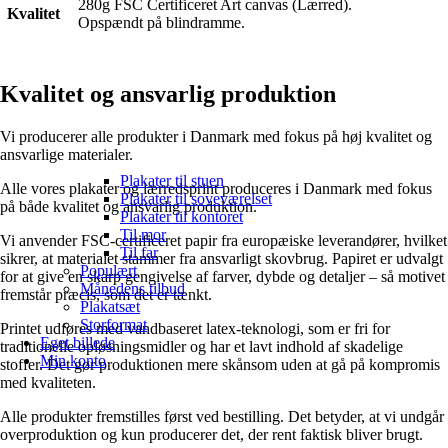
280g FSC Certificeret Art canvas (Lærred).
Kvalitet
Opspændt på blindramme.
Kvalitet og ansvarlig produktion
Vi producerer alle produkter i Danmark med fokus på høj kvalitet og
ansvarlige materialer.
Plakater til stuen
Alle vores plakater og lærredsprint produceres i Danmark med fokus
Plakater til soveværelset
på både kvalitet og ansvarlig produktion.
Plakater til kontoret
Til mor
Vi anvender FSC-certificeret papir fra europæiske leverandører, hvilket
Til far
sikrer, at materialet stammer fra ansvarligt skovbrug. Papiret er udvalgt
Populært
for at give en skarp gengivelse af farver, dybde og detaljer – så motivet
Månedens tilbud
fremstår præcis, som det er tænkt.
Plakatsæt
Storformat
Printet udføres med vandbaseret latex-teknologi, som er fri for
Eget billede
traditionelle opløsningsmidler og har et lavt indhold af skadelige
Min konto
stoffer. Det gør produktionen mere skånsom uden at gå på kompromis
med kvaliteten.
Alle produkter fremstilles først ved bestilling. Det betyder, at vi undgår
overproduktion og kun producerer det, der rent faktisk bliver brugt.