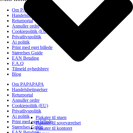
Om PAPAPAPA
Handelsbetingelser
Returportal
Annuller ordre
Cookiepolitik (EU)
Privatlivspolitik
Ai politik
Print med eget billede
Størrelses Guide
EAN Betaling
F.A.Q
Tilmeld nyhedsbrev
Blog
Om PAPAPAPA
Handelsbetingelser
Returportal
Annuller ordre
Cookiepolitik (EU)
Privatlivspolitik
Ai politik
Plakater til stuen
Print med eget billede
Plakater til soveværelset
Størrelses Guide
Plakater til kontoret
EAN Betaling