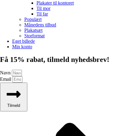
Plakater til kontoret
Til mor
Til far
Populært
Månedens tilbud
Plakatsæt
Storformat
Eget billede
Min konto
Få 15% rabat, tilmeld nyhedsbrev!
Navn
Email
Tilmeld