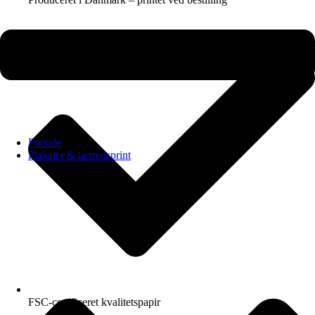
Forside
Plakater & lærredsprint
FSC-certificeret kvalitetspapir