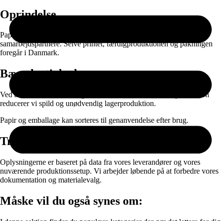
Oprindelse
Papiret produceres i EU og leveres gennem nøje udvalgte
samarbejdspartnere. Selve printet, færdigproduktionen og pakningen
foregår i Danmark.
Bæredygtighed
Ved at kombinere ansvarlige materialer med on-demand produktion
reducerer vi spild og unødvendig lagerproduktion.
Papir og emballage kan sorteres til genanvendelse efter brug.
Transparens
Oplysningerne er baseret på data fra vores leverandører og vores
nuværende produktionssetup. Vi arbejder løbende på at forbedre vores
dokumentation og materialevalg.
Måske vil du også synes om: