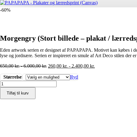
-60%
Morgengry (Stort billede – plakat / lærreds
Eden artwork serien er designet af PAPAPAPA. Motivet kan købes i de 
lyse og jordnære. Serien er inspireret en smule af Art Deco stilen der er
650,00
kr.
-
6.000,00
kr.
260,00
kr.
-
2.400,00
kr.
Størrelse
Ryd
Morgengry
(Stort
Tilføj til kurv
billede
-
plakat
/
lærredsprint)
antal