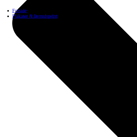
Forside
Plakater & lærredsprint