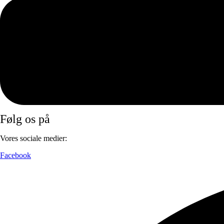
Handelsbetingelser
Returportal
Annuller ordre
Cookiepolitik (EU)
Privatlivspolitik
Ai politik
Print med eget billede
Størrelses Guide
EAN Betaling
F.A.Q
Tilmeld nyhedsbrev
Blog
Følg os på
Vores sociale medier:
Facebook