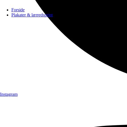
Forside
Plakater & lærredsprint
Instagram