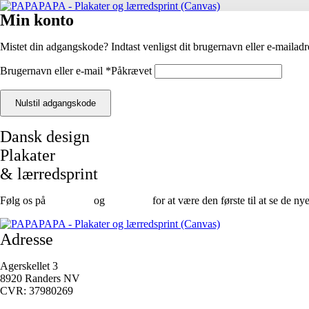
Min konto
Mistet din adgangskode? Indtast venligst dit brugernavn eller e-mailadre
Brugernavn eller e-mail
*
Påkrævet
Nulstil adgangskode
Dansk design
Plakater
& lærredsprint
Følg os på
Facebook
og
instagram
for at være den første til at se de ny
Adresse
Agerskellet 3
8920 Randers NV
CVR: 37980269