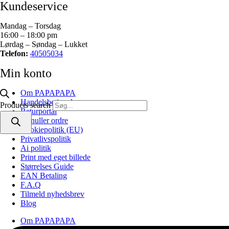
Kundeservice
Mandag – Torsdag
16:00 – 18:00 pm
Lørdag – Søndag – Lukket
Telefon:
40505034
Min konto
Om PAPAPAPA
Handelsbetingelser
Products search
Returportal
Annuller ordre
Cookiepolitik (EU)
Privatlivspolitik
Ai politik
Print med eget billede
Størrelses Guide
EAN Betaling
F.A.Q
Tilmeld nyhedsbrev
Blog
Om PAPAPAPA