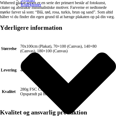
Withered plakat serien er en serie der primært består af fotokunst,
Kollektioner
citater og abstrakte minimalistiske motiver. Farverne er nedtonede
mørke farver så som: “Blå, rød, rosa, turkis, brun og sand”. Som altid
håber vi du finder din egen grund til at hænge plakaten op på din væg.
Yderligere information
70x100cm (Plakat), 70×100 (Canvas), 140×80
Størrelse
(Canvas), 180×100 (Canvas)
Levering
4-6 hverdage.
280g FSC Certificeret Art canvas (Lærred).
Kvalitet
Opspændt på blindramme.
Kvalitet og ansvarlig produktion