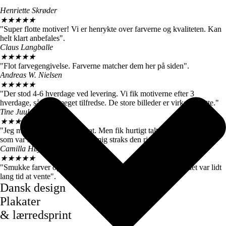
Henriette Skrøder
★
★
★
★
★
"Super flotte motiver! Vi er henrykte over farverne og kvaliteten. Kan
helt klart anbefales".
Claus Langballe
★
★
★
★
★
"Flot farvegengivelse. Farverne matcher dem her på siden".
Andreas W. Nielsen
★
★
★
★
★
"Der stod 4-6 hverdage ved levering. Vi fik motiverne efter 3
hverdage, så vi er meget tilfredse. De store billeder er virkelig flotte."
Tine Juul
★
★
★
★
★
"Jeg modtog en forkert plakat. Men fik hurtigt talt med kundeservice
som var super søde og sendte mig straks den rigtige".
Camilla Høj
★
★
★
★
★
"Smukke farver og motiver, de kom dog først efter 7 dage, det var lidt
lang tid at vente".
Dansk design
Plakater
& lærredsprint