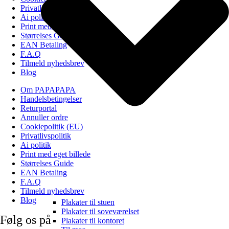
Privatlivspolitik
Ai politik
Print med eget billede
Størrelses Guide
EAN Betaling
F.A.Q
Tilmeld nyhedsbrev
Blog
Om PAPAPAPA
Handelsbetingelser
Returportal
Annuller ordre
Cookiepolitik (EU)
Privatlivspolitik
Ai politik
Print med eget billede
Størrelses Guide
EAN Betaling
F.A.Q
Tilmeld nyhedsbrev
Blog
Plakater til stuen
Plakater til soveværelset
Følg os på
Plakater til kontoret