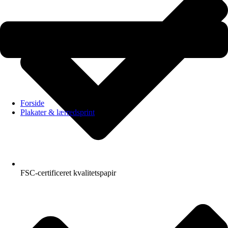
Forside
Plakater & lærredsprint
FSC-certificeret kvalitetspapir