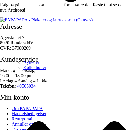
Følg os på
Facebook
og
instagram
for at være den første til at se de
nye Artdrops!
Adresse
Agerskellet 3
8920 Randers NV
CVR: 37980269
Kundeservice
Nyheder
Kollektioner
Mandag – Torsdag
16:00 – 18:00 pm
Lørdag – Søndag – Lukket
Telefon:
40505034
Min konto
Om PAPAPAPA
Handelsbetingelser
Returportal
Annuller ordre
Cookiepolitik (EU)