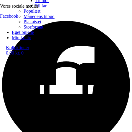
Til mor
Til far
Vores sociale medier:
Populært
Facebook
Månedens tilbud
Plakatsæt
Storformat
Eget billede
Min konto
Kollektioner
0,00
kr.
0