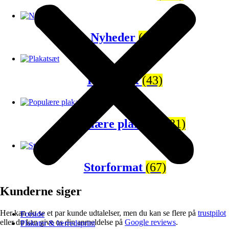
Nyheder
(65)
Plakatsæt
(43)
Populære plakater
(81)
Storformat
(67)
Kunderne siger
Her kan du se et par kunde udtalelser, men du kan se flere på
trustpilot
Forside
eller du kan give os din anmeldelse på
Google reviews
.
Plakater & lærredsprint