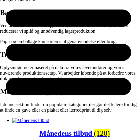
Bæredygtighed
Ved at kombinere ansvarlige materialer med on-demand produktion
reducerer vi spild og unødvendig lagerproduktion.
Papir og emballage kan sorteres til genanvendelse efter brug.
Transparens
Oplysningerne er baseret på data fra vores leverandører og vores
nuværende produktionssetup. Vi arbejder løbende på at forbedre vores
dokumentation og materialevalg.
Måske vil du også synes om:
I denne sektion finder du populære kategorier der gør det lettere for dig
at finde en gave eller en plakat eller lærredprint til dig selv.
Månedens tilbud
(120)