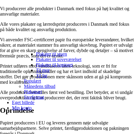
Vi producerer alle produkter i Danmark med fokus på høj kvalitet og
ansvarlige materialer.
Alle vores plakater og lærredsprint produceres i Danmark med fokus
på både kvalitet og ansvarlig produktion.
Vi anvender FSC-certificeret papir fra europæiske leverandører, hvilket
sikrer, at materialet stammer fra ansvarligt skovbrug. Papiret er udvalgt
for at give en skarp gengivelse af farver, dybde og detaljer – så motivet
Plakater til stuen
fremstår præcis, som det er tænkt.
Plakater til soveværelset
Plakater til kontoret
Printet udføres med vandbaseret latex-teknologi, som er fri for
Til mor
traditionelle opløsningsmidler og har et lavt indhold af skadelige
Til far
stoffer. Det gør produktionen mere skånsom uden at gå på kompromis
Populært
med kvaliteten.
Månedens tilbud
Plakatsæt
Alle produkter fremstilles først ved bestilling. Det betyder, at vi undgår
Storformat
overproduktion og kun producerer det, der rent faktisk bliver brugt.
Eget billede
Min konto
Oprindelse
Papiret produceres i EU og leveres gennem nøje udvalgte
samarbejdspartnere. Selve printet, færdigproduktionen og pakningen
foregår i Danmark.