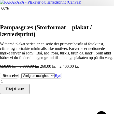
-60%
Pampasgræs (Storformat – plakat /
lærredsprint)
Withered plakat serien er en serie der primært består af fotokunst,
citater og abstrakte minimalistiske motiver. Farverne er nedtonede
mørke farver så som: “Blå, rød, rosa, turkis, brun og sand”. Som altid
håber vi du finder din egen grund til at hænge plakaten op på din væg.
650,00
kr.
-
6.000,00
kr.
260,00
kr.
-
2.400,00
kr.
Størrelse
Ryd
Pampasgræs
(Storformat
Tilføj til kurv
-
plakat
/
lærredsprint)
antal