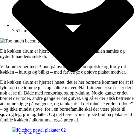
7:51 am
Dit køkken alrum er hjertet i huset, et sted hvor familien samles og
nyder hinandens selskab.
Vi kommer her med 3 bud på hvordan du kan opfriske og forny dit
køkken – hurtigt og billigt – med farverige og sjove plakat motiver.
Dit køkken alrum er hjertet i huset, det er her børnene kommer for at få
fyldt op i de tomme glas og sultne maver. Når børnene er små – er der
nok at se til. Både med rengøring og oprydning. Nogle gange er det
bordet der roder, andre gange er det gulvet. Og så er der altså befriende
at kunne kigge på væggene, og tænke at: ”I det mindste er de jo flotte”
– og ikke mindst sjove, for i en børnefamilie skal der være plads til
sjov og leg, grin og latter. Og det bærer vores første bud på plakater til
familie køkken / allerummet også præg af.
Nyheder