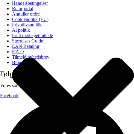
Handelsbetingelser
Returportal
Annuller ordre
Cookiepolitik (EU)
Privatlivspolitik
Ai politik
Print med eget billede
Størrelses Guide
EAN Betaling
F.A.Q
Tilmeld nyhedsbrev
Blog
Følg os på
Vores sociale medier:
Facebook