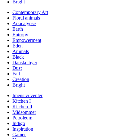
Bright
Contemporary Art
Floral animals
Apocalypse
Earth
Entropy
Empowerment
Eden
Animals
Black
Danske byer
Dust
Fall
Creation
Bright
Imens vi venter
Kitchen I
Kitchen II
Midsommer
Petroleum
Indigo
Inspiration
Gamer