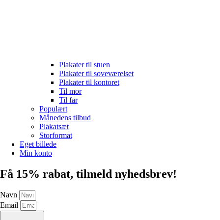
Plakater til stuen
Plakater til soveværelset
Plakater til kontoret
Til mor
Til far
Populært
Månedens tilbud
Plakatsæt
Storformat
Eget billede
Min konto
Få 15% rabat, tilmeld nyhedsbrev!
Navn
Email