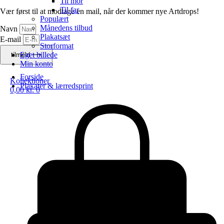
Til mor
Til far
Vær først til at modtage en mail, når der kommer nye Artdrops!
Populært
Månedens tilbud
Navn
Plakatsæt
E-mail
Storformat
Eget billede
tilmeld ⟶
Min konto
Forside
Kollektioner
Plakater & lærredsprint
0,00
kr.
0