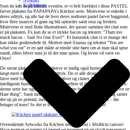
Kollektioner
Som du kan se på billedet ovenfor, er vi helt forelsket i disse PASTEL
farvet plakater fra PAPAPAPA’s Kitchen serie. Motiverne er enkelte i
deres udtryk, og alle har de hver deres nedtonet pastel farvet baggrund,
hvor flere nuancer af grøn og blå optræder samt rosa og fersken.
Motiverne er med flotte illustrationer, der passer sammen det citat som
er på plakaten. Fx kan du se et stykke bacon og teksten: ”Thats too
much bacon – Said No One Ever!”. Et fantastisk citat vi er mange der
kan nikke genkendede til. Motivet med Ananas og teksten ”You are
what you eat” er en sød måde at minde sine børn om at man skal spise
sundt, ellers bliver man jo til det man spiser. Og hvem vil være en
Oreo?
De næste plakater vi vil fremhæve er stadig også humorfyldte. Men
langt mere eksklusive i deres udtryk. De er alle designet i en mørkeblå
farve med forskellige farverige motiver og citater. Der er fokus på den
intelligente humor, der mest af alt appellere til de skarpe voksne. Men
denne serie har også motiver til børn, som fx ”Broccoli – It’s a Love or
Hate thing”. Samt motiver til far der elsker Løg, og selvfølgelig sætter
det op på en petistal, med citater som ”HAIL! To the Onion – the
bringer of tears! Se det er fed humor, far kan sætte pris på!
Ovenstående Artworks fra Kitchen serien er vist i 30x40cm canvas!
Hvor motivet er printet på lærred og monteret på en skjult træramme!