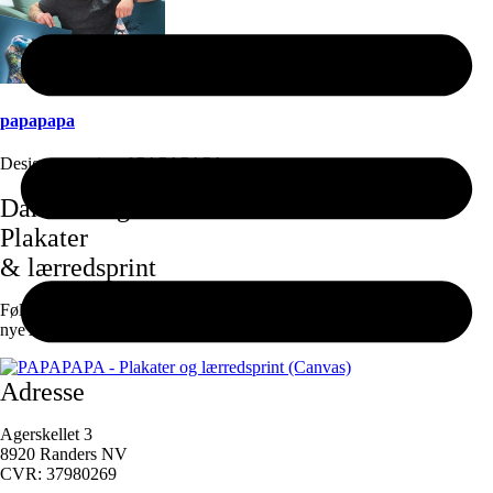
papapapa
Designer og ejer af PAPAPAPA
Alle indlæg
Dansk design
Plakater
& lærredsprint
Følg os på
Facebook
og
instagram
for at være den første til at se de
nye Artdrops!
Adresse
Agerskellet 3
8920 Randers NV
CVR: 37980269