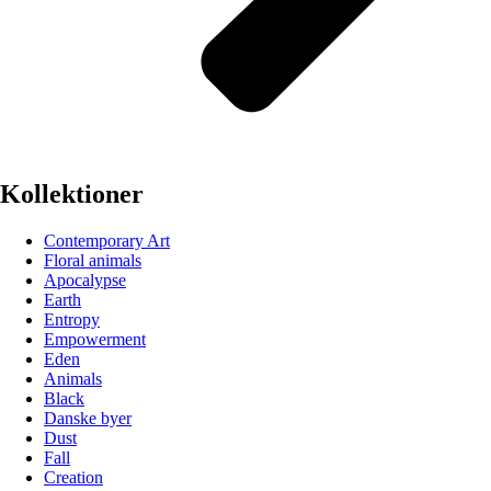
Kollektioner
Contemporary Art
Floral animals
Apocalypse
Earth
Entropy
Empowerment
Eden
Animals
Black
Danske byer
Dust
Fall
Creation