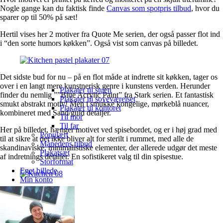
Nogle gange kan du faktisk finde
Canvas som spotpris tilbud
, hvor du
sparer op til 50% på sæt!
Hertil vises her 2 motiver fra Quote Me serien, der også passer flot ind
i “den sorte humors køkken”. Også vist som canvas på billedet.
Det sidste bud for nu – på en flot måde at indrette sit køkken, tager os
over i en langt mere kunstnerisk genre i kunstens verden. Herunder
Plakater til stuen
finder du nemlig ””Blue Acrylic Paint” fra Stark serien. Et fantastisk
Plakater til soveværelset
smukt abstrakt motiv! Men i smukke kongelige, mørkeblå nuancer,
Plakater til kontoret
kombineret med Sand/guld detaljer.
Til mor
Til far
Her på billedet, hænger motivet ved spisebordet, og er i høj grad med
Populært
til at sikre at det ikke bliver alt for sterilt i rummet, med alle de
Månedens tilbud
skandinaviske, minimalistiske elementer, der allerede udgør det meste
Plakatsæt
af indretnings detaljer. En sofistikeret valg til din spisestue.
Storformat
Eget billede
Min konto