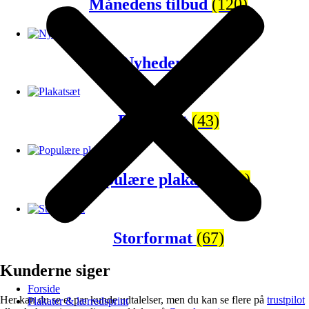
Månedens tilbud
(120)
Nyheder
(65)
Plakatsæt
(43)
Populære plakater
(81)
Storformat
(67)
Kunderne siger
Forside
Her kan du se et par kunde udtalelser, men du kan se flere på
trustpilot
Plakater & lærredsprint