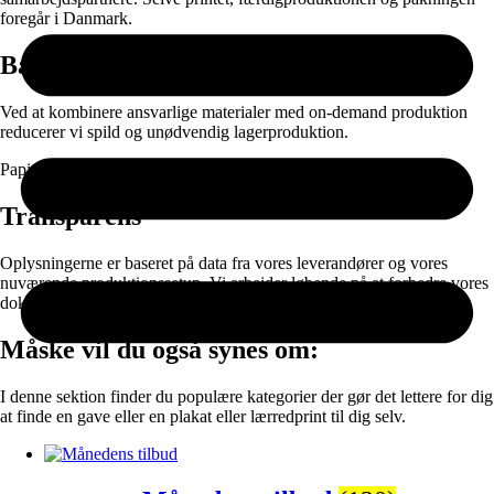
foregår i Danmark.
Bæredygtighed
Ved at kombinere ansvarlige materialer med on-demand produktion
reducerer vi spild og unødvendig lagerproduktion.
Papir og emballage kan sorteres til genanvendelse efter brug.
Transparens
Oplysningerne er baseret på data fra vores leverandører og vores
nuværende produktionssetup. Vi arbejder løbende på at forbedre vores
dokumentation og materialevalg.
Måske vil du også synes om:
I denne sektion finder du populære kategorier der gør det lettere for dig
at finde en gave eller en plakat eller lærredprint til dig selv.