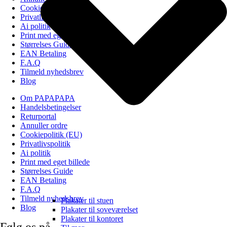
Cookiepolitik (EU)
Privatlivspolitik
Ai politik
Print med eget billede
Størrelses Guide
EAN Betaling
F.A.Q
Tilmeld nyhedsbrev
Blog
Om PAPAPAPA
Handelsbetingelser
Returportal
Annuller ordre
Cookiepolitik (EU)
Privatlivspolitik
Ai politik
Print med eget billede
Størrelses Guide
EAN Betaling
F.A.Q
Tilmeld nyhedsbrev
Plakater til stuen
Blog
Plakater til soveværelset
Plakater til kontoret
Følg os på