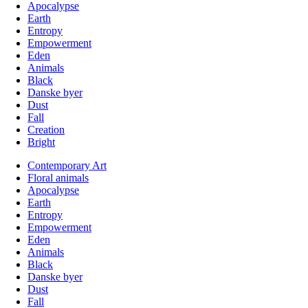
Apocalypse
Earth
Entropy
Empowerment
Eden
Animals
Black
Danske byer
Dust
Fall
Creation
Bright
Contemporary Art
Floral animals
Apocalypse
Earth
Entropy
Empowerment
Eden
Animals
Black
Danske byer
Dust
Fall