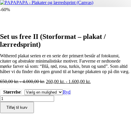
-60%
Set us free II (Storformat – plakat /
lærredsprint)
Withered plakat serien er en serie der primært består af fotokunst,
citater og abstrakte minimalistiske motiver. Farverne er nedtonede
mørke farver så som: “Blå, rød, rosa, turkis, brun og sand”. Som altid
håber vi du finder din egen grund til at hænge plakaten op på din væg.
650,00
kr.
-
4.000,00
kr.
260,00
kr.
-
1.600,00
kr.
Størrelse
Ryd
Set
us
Tilføj til kurv
free
II
(Storformat
-
plakat