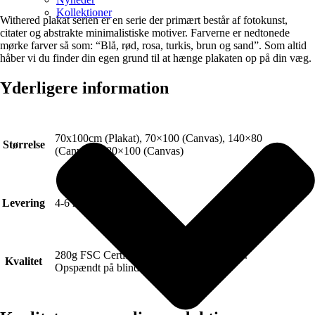
Kollektioner
Withered plakat serien er en serie der primært består af fotokunst,
citater og abstrakte minimalistiske motiver. Farverne er nedtonede
mørke farver så som: “Blå, rød, rosa, turkis, brun og sand”. Som altid
håber vi du finder din egen grund til at hænge plakaten op på din væg.
Yderligere information
70x100cm (Plakat), 70×100 (Canvas), 140×80
Størrelse
(Canvas), 180×100 (Canvas)
Levering
4-6 hverdage.
280g FSC Certificeret Art canvas (Lærred).
Kvalitet
Opspændt på blindramme.