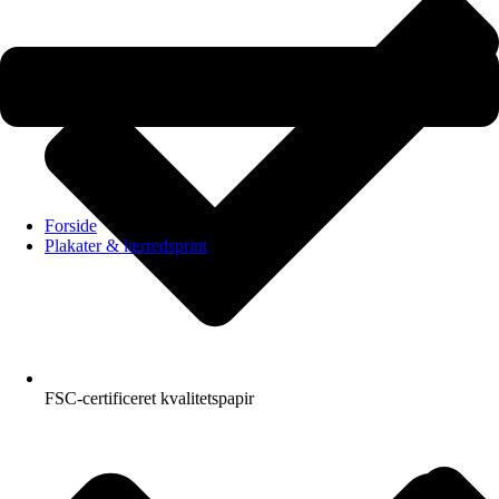
Forside
Plakater & lærredsprint
FSC-certificeret kvalitetspapir