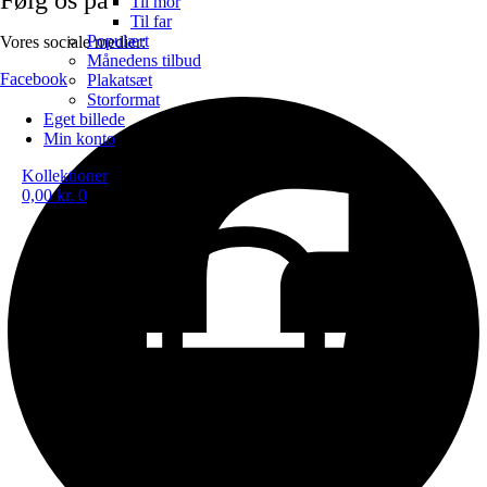
Til mor
Til far
Populært
Vores sociale medier:
Månedens tilbud
Facebook
Plakatsæt
Storformat
Eget billede
Min konto
Kollektioner
0,00
kr.
0