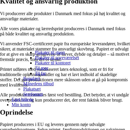
Kvalitet og ansvarlig produktion
Vi producerer alle produkter i Danmark med fokus på høj kvalitet og
ansvarlige materialer.
Alle vores plakater og lærredsprint produceres i Danmark med fokus
på både kvalitet og ansvarlig produktion.
Vi anvender FSC-certificeret papir fra europæiske leverandører, hvilket
sikrer, at materialet stammer fra ansvarligt skovbrug. Papiret er udvalgt
Plakater til stuen
for at give en skarp gengivelse af farver, dybde og detaljer – så motivet
Plakater til soveværelset
fremstår præcis, som det er tænkt.
Plakater til kontoret
Til mor
Printet udføres med vandbaseret latex-teknologi, som er fri for
Til far
traditionelle opløsningsmidler og har et lavt indhold af skadelige
Populært
stoffer. Det gør produktionen mere skånsom uden at gå på kompromis
Månedens tilbud
med kvaliteten.
Plakatsæt
Storformat
Alle produkter fremstilles først ved bestilling. Det betyder, at vi undgår
Eget billede
overproduktion og kun producerer det, der rent faktisk bliver brugt.
Min konto
Oprindelse
Papiret produceres i EU og leveres gennem nøje udvalgte
samarbejdspartnere. Selve printet, færdigproduktionen og pakningen