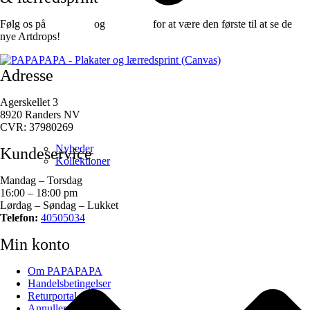
Følg os på
Facebook
og
instagram
for at være den første til at se de
nye Artdrops!
Adresse
Agerskellet 3
8920 Randers NV
CVR: 37980269
Nyheder
Kundeservice
Kollektioner
Mandag – Torsdag
16:00 – 18:00 pm
Lørdag – Søndag – Lukket
Telefon:
40505034
Min konto
Om PAPAPAPA
Handelsbetingelser
Returportal
Annuller ordre