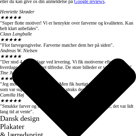
eller du kan give os din anmeldelse på
Google reviews
.
Henriette Skrøder
★
★
★
★
★
"Super flotte motiver! Vi er henrykte over farverne og kvaliteten. Kan
helt klart anbefales".
Claus Langballe
★
★
★
★
★
"Flot farvegengivelse. Farverne matcher dem her på siden".
Andreas W. Nielsen
★
★
★
★
★
"Der stod 4-6 hverdage ved levering. Vi fik motiverne efter 3
hverdage, så vi er meget tilfredse. De store billeder er virkelig flotte."
Tine Juul
★
★
★
★
★
"Jeg modtog en forkert plakat. Men fik hurtigt talt med kundeservice
som var super søde og sendte mig straks den rigtige".
Camilla Høj
★
★
★
★
★
"Smukke farver og motiver, de kom dog først efter 7 dage, det var lidt
lang tid at vente".
Dansk design
Plakater
& lærredsprint