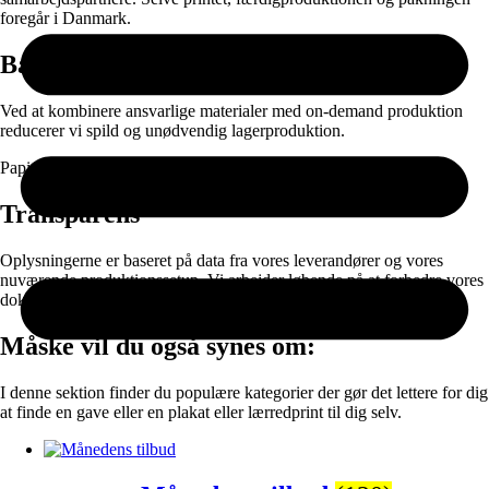
foregår i Danmark.
Bæredygtighed
Ved at kombinere ansvarlige materialer med on-demand produktion
reducerer vi spild og unødvendig lagerproduktion.
Papir og emballage kan sorteres til genanvendelse efter brug.
Transparens
Oplysningerne er baseret på data fra vores leverandører og vores
nuværende produktionssetup. Vi arbejder løbende på at forbedre vores
dokumentation og materialevalg.
Måske vil du også synes om:
I denne sektion finder du populære kategorier der gør det lettere for dig
at finde en gave eller en plakat eller lærredprint til dig selv.