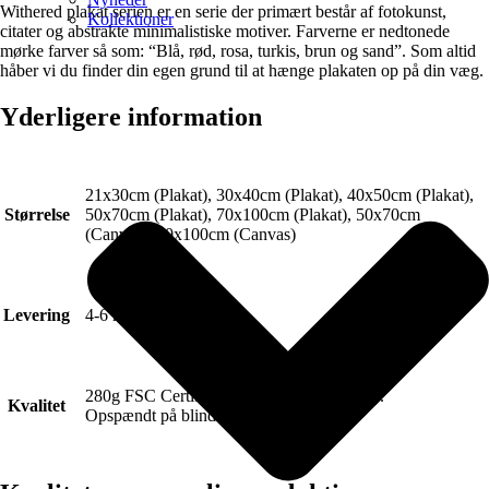
Withered plakat serien er en serie der primært består af fotokunst,
Kollektioner
citater og abstrakte minimalistiske motiver. Farverne er nedtonede
mørke farver så som: “Blå, rød, rosa, turkis, brun og sand”. Som altid
håber vi du finder din egen grund til at hænge plakaten op på din væg.
Yderligere information
21x30cm (Plakat), 30x40cm (Plakat), 40x50cm (Plakat),
Størrelse
50x70cm (Plakat), 70x100cm (Plakat), 50x70cm
(Canvas), 70x100cm (Canvas)
Levering
4-6 hverdage.
280g FSC Certificeret Art canvas (Lærred).
Kvalitet
Opspændt på blindramme.