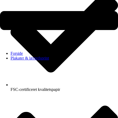
Forside
Plakater & lærredsprint
FSC-certificeret kvalitetspapir