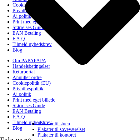
Cookiepolitik (EU)
Privatlivspolitik
Ai politik
Print med eget billede
Størrelses Guide
EAN Betaling
F.A.Q
Tilmeld nyhedsbrev
Blog
Om PAPAPAPA
Handelsbetingelser
Returportal
Annuller ordre
Cookiepolitik (EU)
Privatlivspolitik
Ai politik
Print med eget billede
Størrelses Guide
EAN Betaling
F.A.Q
Tilmeld nyhedsbrev
Plakater til stuen
Blog
Plakater til soveværelset
Plakater til kontoret
Følg os på