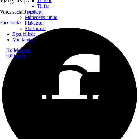
Til mor
Til far
Populært
Vores sociale medier:
Månedens tilbud
Facebook
Plakatsæt
Storformat
Eget billede
Min konto
Kollektioner
0,00
kr.
0