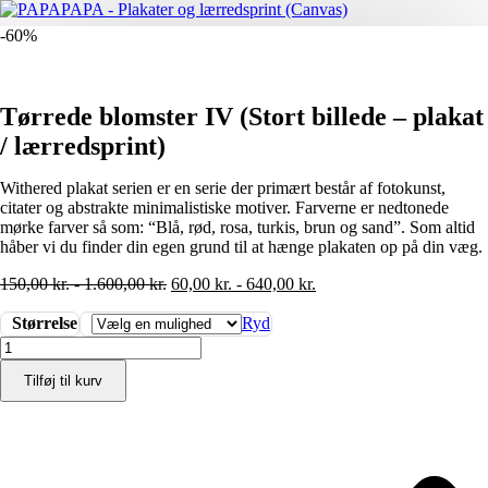
-60%
Tørrede blomster IV (Stort billede – plakat
/ lærredsprint)
Withered plakat serien er en serie der primært består af fotokunst,
citater og abstrakte minimalistiske motiver. Farverne er nedtonede
mørke farver så som: “Blå, rød, rosa, turkis, brun og sand”. Som altid
håber vi du finder din egen grund til at hænge plakaten op på din væg.
150,00
kr.
-
1.600,00
kr.
60,00
kr.
-
640,00
kr.
Størrelse
Ryd
Tørrede
blomster
Tilføj til kurv
IV
(Stort
billede
-
plakat
/