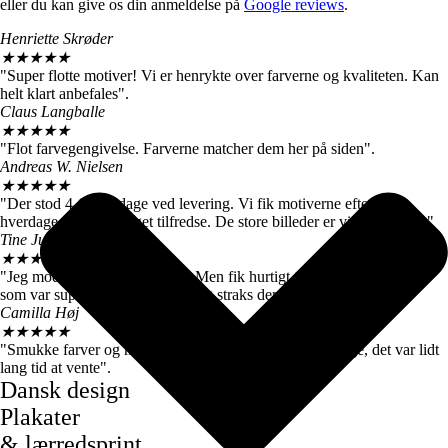
eller du kan give os din anmeldelse på
Google reviews
.
Henriette Skrøder
★
★
★
★
★
"Super flotte motiver! Vi er henrykte over farverne og kvaliteten. Kan
helt klart anbefales".
Claus Langballe
★
★
★
★
★
"Flot farvegengivelse. Farverne matcher dem her på siden".
Andreas W. Nielsen
★
★
★
★
★
"Der stod 4-6 hverdage ved levering. Vi fik motiverne efter 3
hverdage, så vi er meget tilfredse. De store billeder er virkelig flotte."
Tine Juul
★
★
★
★
★
"Jeg modtog en forkert plakat. Men fik hurtigt talt med kundeservice
som var super søde og sendte mig straks den rigtige".
Camilla Høj
★
★
★
★
★
"Smukke farver og motiver, de kom dog først efter 7 dage, det var lidt
lang tid at vente".
Dansk design
Plakater
& lærredsprint