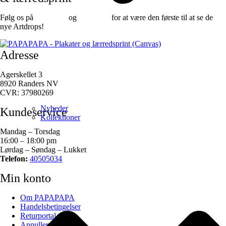
Følg os på
Facebook
og
instagram
for at være den første til at se de
nye Artdrops!
Adresse
Agerskellet 3
8920 Randers NV
CVR: 37980269
Nyheder
Kundeservice
Kollektioner
Mandag – Torsdag
16:00 – 18:00 pm
Lørdag – Søndag – Lukket
Telefon:
40505034
Min konto
Om PAPAPAPA
Handelsbetingelser
Returportal
Annuller ordre