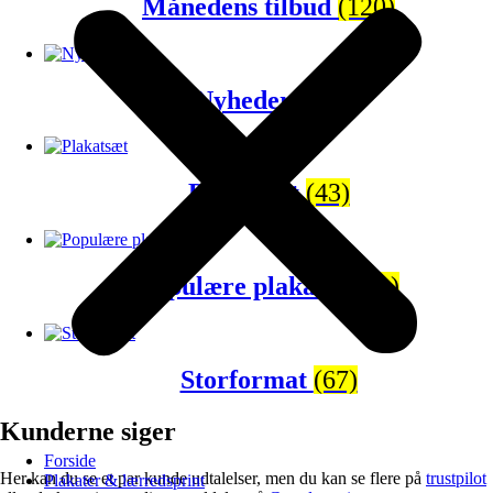
Månedens tilbud
(120)
Nyheder
(65)
Plakatsæt
(43)
Populære plakater
(81)
Storformat
(67)
Kunderne siger
Forside
Her kan du se et par kunde udtalelser, men du kan se flere på
trustpilot
Plakater & lærredsprint