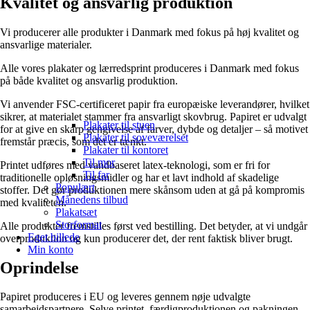
Kvalitet og ansvarlig produktion
Vi producerer alle produkter i Danmark med fokus på høj kvalitet og
ansvarlige materialer.
Alle vores plakater og lærredsprint produceres i Danmark med fokus
på både kvalitet og ansvarlig produktion.
Vi anvender FSC-certificeret papir fra europæiske leverandører, hvilket
sikrer, at materialet stammer fra ansvarligt skovbrug. Papiret er udvalgt
Plakater til stuen
for at give en skarp gengivelse af farver, dybde og detaljer – så motivet
Plakater til soveværelset
fremstår præcis, som det er tænkt.
Plakater til kontoret
Til mor
Printet udføres med vandbaseret latex-teknologi, som er fri for
Til far
traditionelle opløsningsmidler og har et lavt indhold af skadelige
Populært
stoffer. Det gør produktionen mere skånsom uden at gå på kompromis
Månedens tilbud
med kvaliteten.
Plakatsæt
Storformat
Alle produkter fremstilles først ved bestilling. Det betyder, at vi undgår
Eget billede
overproduktion og kun producerer det, der rent faktisk bliver brugt.
Min konto
Oprindelse
Papiret produceres i EU og leveres gennem nøje udvalgte
samarbejdspartnere. Selve printet, færdigproduktionen og pakningen