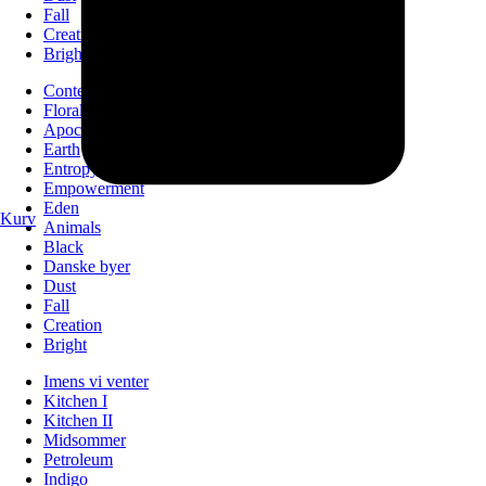
Fall
Creation
Bright
Contemporary Art
Floral animals
Apocalypse
Earth
Entropy
Empowerment
Eden
Kurv
Animals
Black
Danske byer
Dust
Fall
Creation
Bright
Imens vi venter
Kitchen I
Kitchen II
Midsommer
Petroleum
Indigo