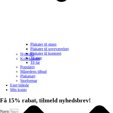
Plakater til stuen
Plakater til soveværelset
Plakater til kontoret
Nyheder
Til mor
Kollektioner
Til far
Populært
Månedens tilbud
Plakatsæt
Storformat
Eget billede
Min konto
Få 15% rabat, tilmeld nyhedsbrev!
Navn