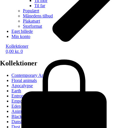
Til mor
Til far
Populært
Månedens tilbud
Plakatsæt
Storformat
Eget billede
Min konto
Kollektioner
0,00
kr.
0
Kollektioner
Contemporary Art
Floral animals
Apocalypse
Earth
Entropy
Empowerment
Eden
Animals
Black
Danske byer
Dust