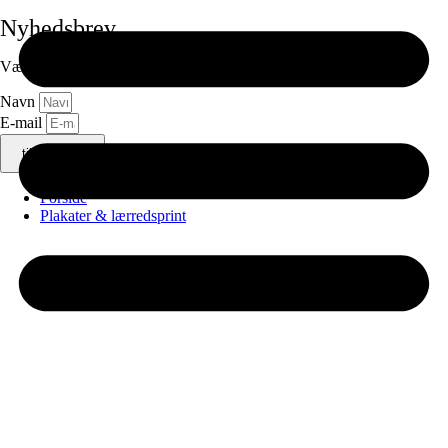
Nyhedsbrev
Vær først til at modtage en mail, når der kommer nye Artdrops!
Navn
E-mail
tilmeld ⟶
Forside
Plakater & lærredsprint