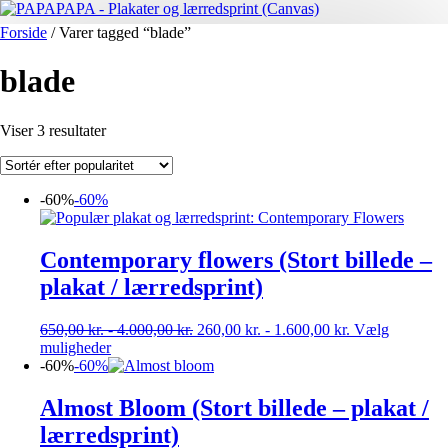
Forside
/ Varer tagged “blade”
blade
Sorteret
Viser 3 resultater
efter
popularitet
-60%
-60%
Contemporary flowers (Stort billede –
plakat / lærredsprint)
650,00
kr.
-
4.000,00
kr.
260,00
kr.
-
1.600,00
kr.
Vælg
Dette
muligheder
vare
-60%
-60%
har
flere
Almost Bloom (Stort billede – plakat /
varianter.
lærredsprint)
Mulighederne