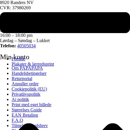
8920 Randers NV
CVR: 37980269
Kundeservice
Mandag – Torsdag
16:00 – 18:00 pm
Lørdag – Søndag – Lukket
Telefon:
40505034
Min konto
Forside
Plakater & lærredsprint
Om PAPAPAPA
Handelsbetingelser
Returportal
Annuller ordre
Cookiepolitik (EU)
Privatlivspolitik
Ai politik
Print med eget billede
Størrelses Guide
EAN Betaling
F.A.Q
Tilmeld nyhedsbrev