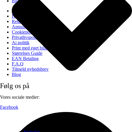
Blog
Om PAPAPAPA
Handelsbetingelser
Returportal
Annuller ordre
Cookiepolitik (EU)
Privatlivspolitik
Ai politik
Print med eget billede
Størrelses Guide
EAN Betaling
F.A.Q
Tilmeld nyhedsbrev
Blog
Følg os på
Vores sociale medier:
Facebook
Nyheder