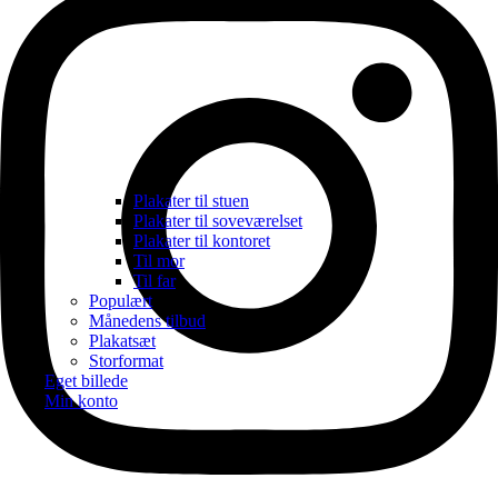
Plakater til stuen
Plakater til soveværelset
Plakater til kontoret
Til mor
Til far
Populært
Månedens tilbud
Plakatsæt
Storformat
Eget billede
Min konto