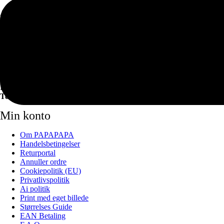
Agerskellet 3
8920 Randers NV
CVR: 37980269
Kundeservice
Mandag – Torsdag
16:00 – 18:00 pm
Lørdag – Søndag – Lukket
Telefon:
40505034
Min konto
Om PAPAPAPA
Handelsbetingelser
Returportal
Annuller ordre
Cookiepolitik (EU)
Privatlivspolitik
Ai politik
Print med eget billede
Størrelses Guide
EAN Betaling