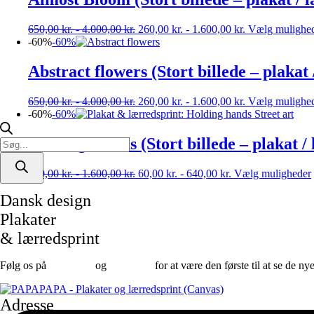
650,00
kr.
-
4.000,00
kr.
260,00
kr.
-
1.600,00
kr.
Vælg mulighe
-60%
-60%
Abstract flowers (Stort billede – plakat
650,00
kr.
-
4.000,00
kr.
260,00
kr.
-
1.600,00
kr.
Vælg mulighe
-60%
-60%
Holding Hands (Stort billede – plakat /
Products
search
150,00
kr.
-
1.600,00
kr.
60,00
kr.
-
640,00
kr.
Vælg muligheder
Dansk design
Plakater
& lærredsprint
Følg os på
Facebook
og
instagram
for at være den første til at se de ny
Adresse