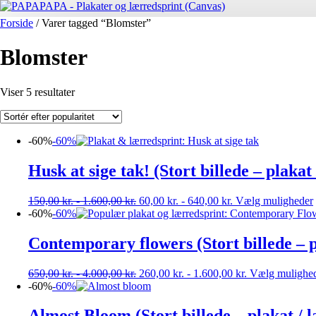
Forside
/ Varer tagged “Blomster”
Blomster
Sorteret
Viser 5 resultater
efter
popularitet
-60%
-60%
Husk at sige tak! (Stort billede – plakat
150,00
kr.
-
1.600,00
kr.
60,00
kr.
-
640,00
kr.
Vælg muligheder
-60%
-60%
Contemporary flowers (Stort billede – p
650,00
kr.
-
4.000,00
kr.
260,00
kr.
-
1.600,00
kr.
Vælg mulighe
-60%
-60%
Almost Bloom (Stort billede – plakat / 