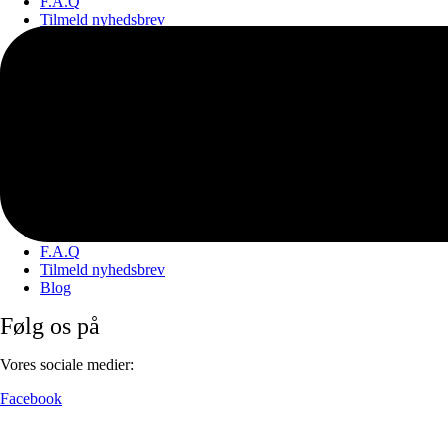
F.A.Q
Tilmeld nyhedsbrev
Blog
Om PAPAPAPA
Handelsbetingelser
Returportal
Annuller ordre
Cookiepolitik (EU)
Privatlivspolitik
Ai politik
Print med eget billede
Størrelses Guide
EAN Betaling
F.A.Q
Tilmeld nyhedsbrev
Blog
Følg os på
Vores sociale medier:
Facebook