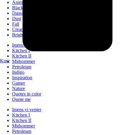
Animals
Black
Danske byer
Dust
Fall
Creation
Bright
Imens vi venter
Kitchen I
Kitchen II
Kurv
Midsommer
Petroleum
Indigo
Inspiration
Gamer
Nature
Quotes in color
Quote me
Imens vi venter
Kitchen I
Kitchen II
Midsommer
Petroleum