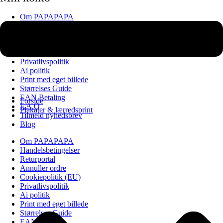
Om PAPAPAPA
Handelsbetingelser
Returportal
Annuller ordre
Cookiepolitik (EU)
Privatlivspolitik
Ai politik
Print med eget billede
Størrelses Guide
EAN Betaling
Forside
F.A.Q
Plakater & lærredsprint
Tilmeld nyhedsbrev
Blog
Om PAPAPAPA
Handelsbetingelser
Returportal
Annuller ordre
Cookiepolitik (EU)
Privatlivspolitik
Ai politik
Print med eget billede
Størrelses Guide
EAN Betaling