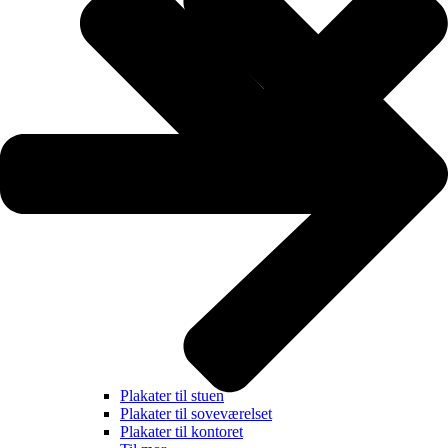
Plakater til stuen
Plakater til soveværelset
Plakater til kontoret