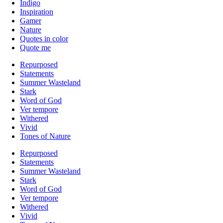
Indigo
Inspiration
Gamer
Nature
Quotes in color
Quote me
Repurposed
Statements
Summer Wasteland
Stark
Word of God
Ver tempore
Withered
Vivid
Tones of Nature
Repurposed
Statements
Summer Wasteland
Stark
Word of God
Ver tempore
Withered
Vivid