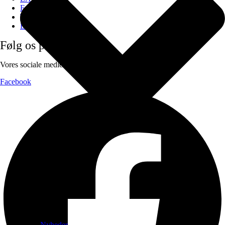
F.A.Q
Tilmeld nyhedsbrev
Blog
Følg os på
Vores sociale medier:
Facebook
Nyheder