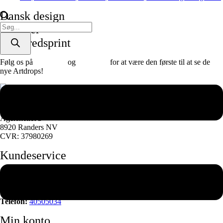
Dansk design
Products
Plakater
search
& lærredsprint
Følg os på
Facebook
og
instagram
for at være den første til at se de
nye Artdrops!
Adresse
Agerskellet 3
8920 Randers NV
CVR: 37980269
Kundeservice
Mandag – Torsdag
16:00 – 18:00 pm
Lørdag – Søndag – Lukket
Telefon:
40505034
Min konto