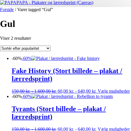
Forside
/ Varer tagged “Gul”
Gul
Sorteret
Viser 2 resultater
efter
popularitet
-60%
-60%
Fake History (Stort billede – plakat /
lærredsprint)
150,00
kr.
-
1.600,00
kr.
60,00
kr.
-
640,00
kr.
Vælg muligheder
-60%
-60%
Tyrants (Stort billede – plakat /
lærredsprint)
150,00
kr.
-
1.600,00
kr.
60,00
kr.
-
640,00
kr.
Vælg muligheder