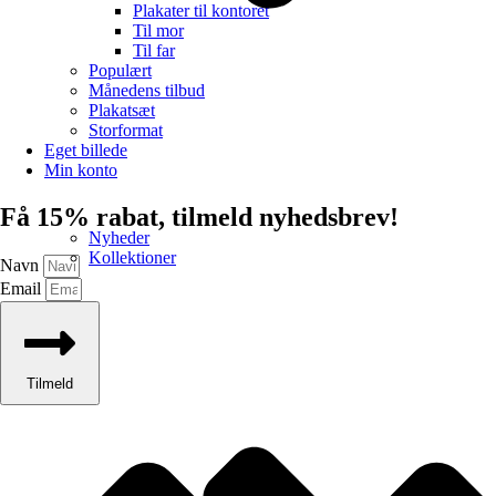
Plakater til kontoret
Til mor
Til far
Populært
Månedens tilbud
Plakatsæt
Storformat
Eget billede
Min konto
Få 15% rabat, tilmeld nyhedsbrev!
Nyheder
Kollektioner
Navn
Email
Tilmeld