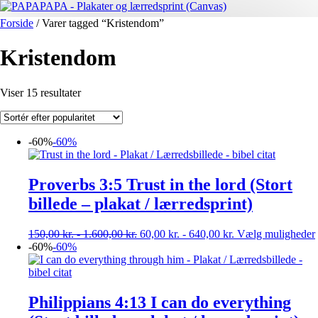
Forside
/ Varer tagged “Kristendom”
Kristendom
Sorteret
Viser 15 resultater
efter
popularitet
-60%
-60%
Proverbs 3:5 Trust in the lord (Stort
billede – plakat / lærredsprint)
150,00
kr.
-
1.600,00
kr.
60,00
kr.
-
640,00
kr.
Vælg muligheder
-60%
-60%
Philippians 4:13 I can do everything