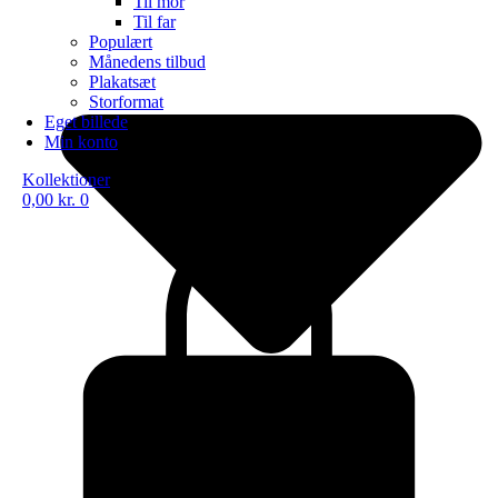
Til mor
Til far
Populært
Månedens tilbud
Plakatsæt
Storformat
Eget billede
Min konto
Kollektioner
0,00
kr.
0