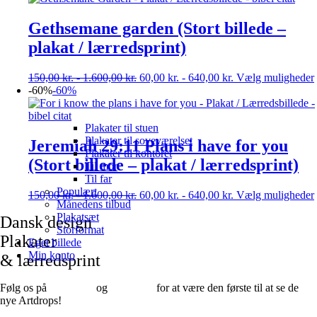
Gethsemane garden (Stort billede –
plakat / lærredsprint)
150,00
kr.
-
1.600,00
kr.
60,00
kr.
-
640,00
kr.
Vælg muligheder
-60%
-60%
Plakater til stuen
Plakater til soveværelset
Jeremiah 29:11 Plans i have for you
Plakater til kontoret
(Stort billede – plakat / lærredsprint)
Til mor
Til far
Populært
150,00
kr.
-
1.600,00
kr.
60,00
kr.
-
640,00
kr.
Vælg muligheder
Månedens tilbud
Plakatsæt
Dansk design
Storformat
Plakater
Eget billede
Min konto
& lærredsprint
Følg os på
Facebook
og
instagram
for at være den første til at se de
nye Artdrops!