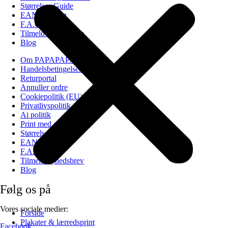
Størrelses Guide
EAN Betaling
F.A.Q
Tilmeld nyhedsbrev
Blog
Om PAPAPAPA
Handelsbetingelser
Returportal
Annuller ordre
Cookiepolitik (EU)
Privatlivspolitik
Ai politik
Print med eget billede
Størrelses Guide
EAN Betaling
F.A.Q
Tilmeld nyhedsbrev
Blog
Følg os på
Vores sociale medier:
Forside
Plakater & lærredsprint
Facebook