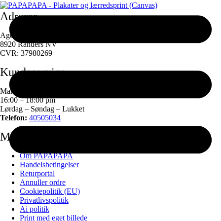
Adresse
Agerskellet 3
8920 Randers NV
CVR: 37980269
Kundeservice
Mandag – Torsdag
16:00 – 18:00 pm
Lørdag – Søndag – Lukket
Telefon:
40505034
Min konto
Om PAPAPAPA
Handelsbetingelser
Returportal
Annuller ordre
Cookiepolitik (EU)
Privatlivspolitik
Ai politik
Print med eget billede