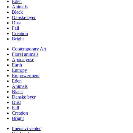
Eden
Animals
Black
Danske byer
Dust
Fall
Creation
Bright
Contemporary Art
Floral animals
Apocalypse
Earth
Entropy
Empowerment
Eden
Animals
Black
Danske byer
Dust
Fall
Creation
Bright
Imens vi venter