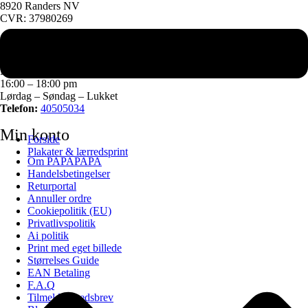
8920 Randers NV
CVR: 37980269
Kundeservice
Mandag – Torsdag
16:00 – 18:00 pm
Lørdag – Søndag – Lukket
Telefon:
40505034
Min konto
Forside
Plakater & lærredsprint
Om PAPAPAPA
Handelsbetingelser
Returportal
Annuller ordre
Cookiepolitik (EU)
Privatlivspolitik
Ai politik
Print med eget billede
Størrelses Guide
EAN Betaling
F.A.Q
Tilmeld nyhedsbrev