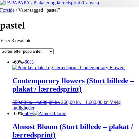
Forside
/ Varer tagged “pastel”
pastel
Sorteret
Viser 3 resultater
efter
popularitet
-60%
-60%
Contemporary flowers (Stort billede –
plakat / lærredsprint)
650,00
kr.
-
4.000,00
kr.
260,00
kr.
-
1.600,00
kr.
Vælg
Dette
muligheder
vare
-60%
-60%
har
flere
Almost Bloom (Stort billede – plakat /
varianter.
lærredsprint)
Mulighederne