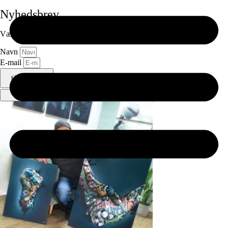
Nyhedsbrev
Vær først til at modtage en mail, når der kommer nye Artdrops!
Navn
E-mail
tilmeld ⟶