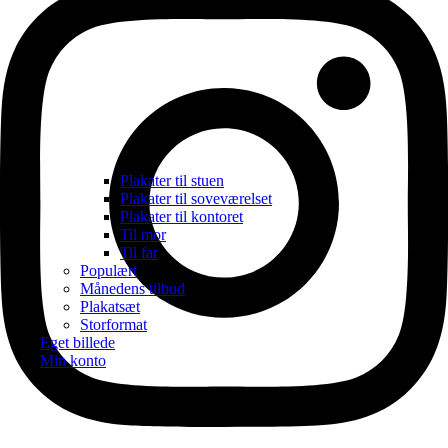
Plakater til stuen
Plakater til soveværelset
Plakater til kontoret
Til mor
Til far
Populært
Månedens tilbud
Plakatsæt
Storformat
Eget billede
Min konto