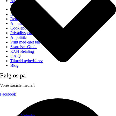
Blog
Om PAPAPAPA
Handelsbetingelser
Returportal
Annuller ordre
Cookiepolitik (EU)
Privatlivspolitik
Ai politik
Print med eget billede
Størrelses Guide
EAN Betaling
F.A.Q
Tilmeld nyhedsbrev
Blog
Følg os på
Vores sociale medier:
Facebook
Nyheder