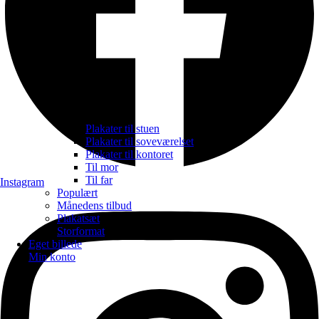
Plakater til stuen
Plakater til soveværelset
Plakater til kontoret
Til mor
Til far
Instagram
Populært
Månedens tilbud
Plakatsæt
Storformat
Eget billede
Min konto