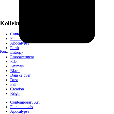
Kollektioner
Contemporary Art
Floral animals
Apocalypse
Earth
Kurv
Entropy
Empowerment
Eden
Animals
Black
Danske byer
Dust
Fall
Creation
Bright
Contemporary Art
Floral animals
Apocalypse