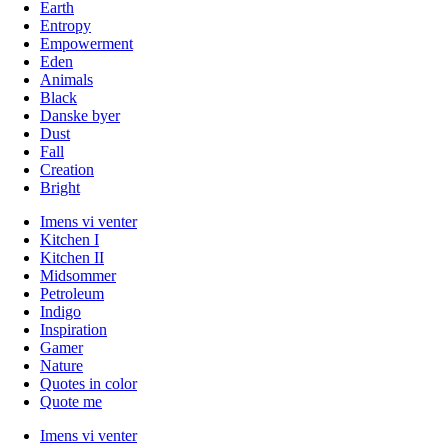
Earth
Entropy
Empowerment
Eden
Animals
Black
Danske byer
Dust
Fall
Creation
Bright
Imens vi venter
Kitchen I
Kitchen II
Midsommer
Petroleum
Indigo
Inspiration
Gamer
Nature
Quotes in color
Quote me
Imens vi venter