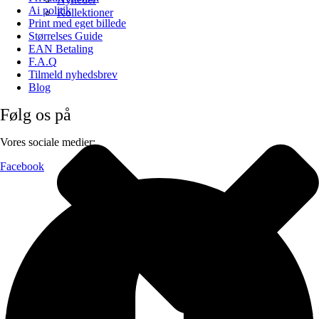
Ai politik
Kollektioner
Print med eget billede
Størrelses Guide
EAN Betaling
F.A.Q
Tilmeld nyhedsbrev
Blog
Følg os på
Vores sociale medier:
Facebook