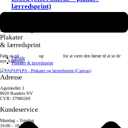
lærredsprint)
150,00
kr.
-
1.600,00
kr.
60,00
kr.
-
640,00
kr.
Vælg muligheder
Dansk design
Plakater
& lærredsprint
Følg os på
Facebook
og
instagram
for at være den første til at se de
Forside
nye Artdrops!
Plakater & lærredsprint
Adresse
Agerskellet 3
8920 Randers NV
CVR: 37980269
Kundeservice
Mandag – Torsdag
16:00 – 18:00 pm