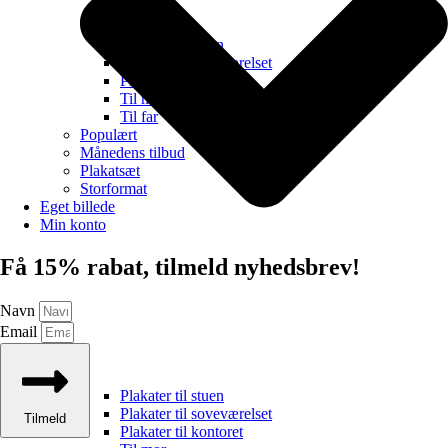
Plakater til stuen
Plakater til soveværelset
Plakater til kontoret
Til mor
Til far
Populært
Månedens tilbud
Plakatsæt
Storformat
Eget billede
Min konto
Få 15% rabat, tilmeld nyhedsbrev!
Navn
Email
Plakater til stuen
Plakater til soveværelset
Tilmeld
Plakater til kontoret