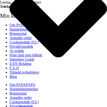
Lørdag – Søndag – Lukket
Telefon:
40505034
Min konto
Om PAPAPAPA
Handelsbetingelser
Returportal
Annuller ordre
Cookiepolitik (EU)
Privatlivspolitik
Ai politik
Print med eget billede
Størrelses Guide
EAN Betaling
F.A.Q
Tilmeld nyhedsbrev
Blog
Om PAPAPAPA
Handelsbetingelser
Returportal
Annuller ordre
Cookiepolitik (EU)
Privatlivspolitik
Nyheder