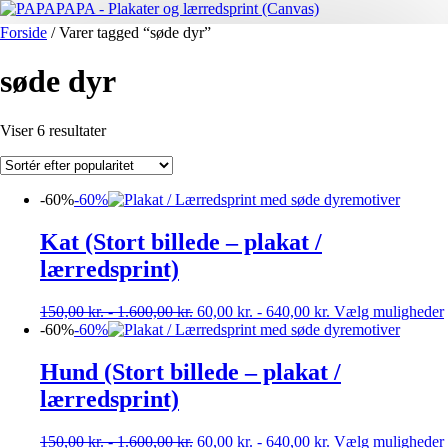
Forside
/ Varer tagged “søde dyr”
søde dyr
Sorteret
Viser 6 resultater
efter
popularitet
-60%
-60%
Kat (Stort billede – plakat /
lærredsprint)
150,00
kr.
-
1.600,00
kr.
60,00
kr.
-
640,00
kr.
Vælg muligheder
-60%
-60%
Hund (Stort billede – plakat /
lærredsprint)
150,00
kr.
-
1.600,00
kr.
60,00
kr.
-
640,00
kr.
Vælg muligheder