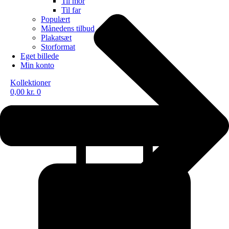
Til mor
Til far
Populært
Månedens tilbud
Plakatsæt
Storformat
Eget billede
Min konto
Kollektioner
0,00
kr.
0