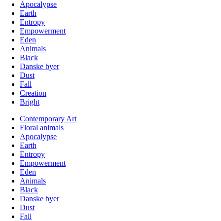
Apocalypse
Earth
Entropy
Empowerment
Eden
Animals
Black
Danske byer
Dust
Fall
Creation
Bright
Contemporary Art
Floral animals
Apocalypse
Earth
Entropy
Empowerment
Eden
Animals
Black
Danske byer
Dust
Fall