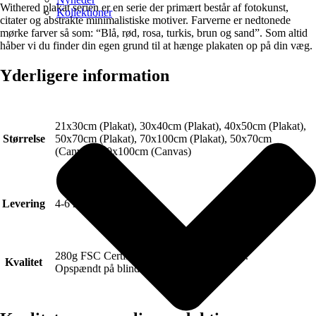
Withered plakat serien er en serie der primært består af fotokunst,
Kollektioner
citater og abstrakte minimalistiske motiver. Farverne er nedtonede
mørke farver så som: “Blå, rød, rosa, turkis, brun og sand”. Som altid
håber vi du finder din egen grund til at hænge plakaten op på din væg.
Yderligere information
21x30cm (Plakat), 30x40cm (Plakat), 40x50cm (Plakat),
Størrelse
50x70cm (Plakat), 70x100cm (Plakat), 50x70cm
(Canvas), 70x100cm (Canvas)
Levering
4-6 hverdage.
280g FSC Certificeret Art canvas (Lærred).
Kvalitet
Opspændt på blindramme.