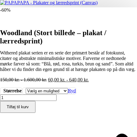
-60%
Woodland (Stort billede – plakat /
lærredsprint)
Withered plakat serien er en serie der primært består af fotokunst,
citater og abstrakte minimalistiske motiver. Farverne er nedtonede
mørke farver så som: “Blå, rød, rosa, turkis, brun og sand”. Som altid
håber vi du finder din egen grund til at hænge plakaten op på din væg.
150,00
kr.
-
1.600,00
kr.
60,00
kr.
-
640,00
kr.
Størrelse
Ryd
Woodland
(Stort
Tilføj til kurv
billede
-
plakat
/
lærredsprint)
antal