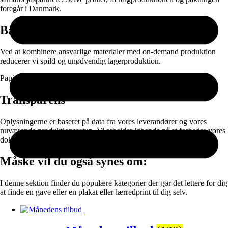
foregår i Danmark.
Bæredygtighed
Ved at kombinere ansvarlige materialer med on-demand produktion
reducerer vi spild og unødvendig lagerproduktion.
Papir og emballage kan sorteres til genanvendelse efter brug.
Transparens
Oplysningerne er baseret på data fra vores leverandører og vores
nuværende produktionssetup. Vi arbejder løbende på at forbedre vores
dokumentation og materialevalg.
Måske vil du også synes om:
I denne sektion finder du populære kategorier der gør det lettere for dig
at finde en gave eller en plakat eller lærredprint til dig selv.