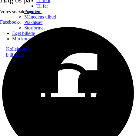
Til mor
Til far
Populært
Vores sociale medier:
Månedens tilbud
Facebook
Plakatsæt
Storformat
Eget billede
Min konto
Kollektioner
0,00
kr.
0