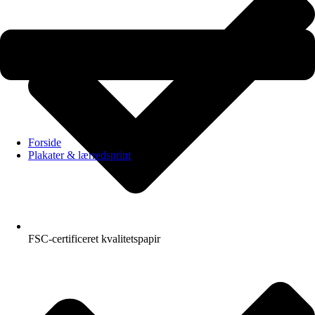
Forside
Plakater & lærredsprint
FSC-certificeret kvalitetspapir