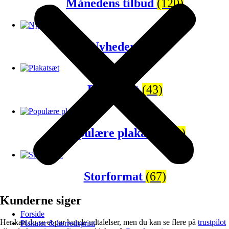
Månedens tilbud
(120)
Nyheder
(65)
Plakatsæt
(43)
Populære plakater
(81)
Storformat
(67)
Kunderne siger
Forside
Her kan du se et par kunde udtalelser, men du kan se flere på
trustpilot
Plakater & lærredsprint