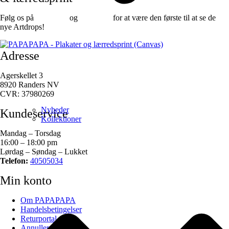
Følg os på
Facebook
og
instagram
for at være den første til at se de
nye Artdrops!
Adresse
Agerskellet 3
8920 Randers NV
CVR: 37980269
Nyheder
Kundeservice
Kollektioner
Mandag – Torsdag
16:00 – 18:00 pm
Lørdag – Søndag – Lukket
Telefon:
40505034
Min konto
Om PAPAPAPA
Handelsbetingelser
Returportal
Annuller ordre