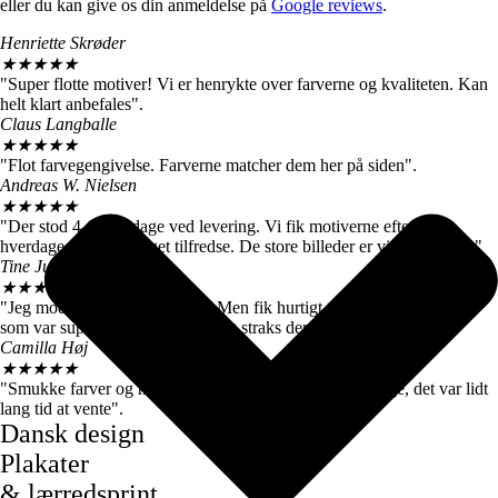
eller du kan give os din anmeldelse på
Google reviews
.
Henriette Skrøder
★
★
★
★
★
"Super flotte motiver! Vi er henrykte over farverne og kvaliteten. Kan
helt klart anbefales".
Claus Langballe
★
★
★
★
★
"Flot farvegengivelse. Farverne matcher dem her på siden".
Andreas W. Nielsen
★
★
★
★
★
"Der stod 4-6 hverdage ved levering. Vi fik motiverne efter 3
hverdage, så vi er meget tilfredse. De store billeder er virkelig flotte."
Tine Juul
★
★
★
★
★
"Jeg modtog en forkert plakat. Men fik hurtigt talt med kundeservice
som var super søde og sendte mig straks den rigtige".
Camilla Høj
★
★
★
★
★
"Smukke farver og motiver, de kom dog først efter 7 dage, det var lidt
lang tid at vente".
Dansk design
Plakater
& lærredsprint