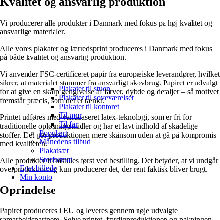
Kvalitet og ansvarlig produktion
Vi producerer alle produkter i Danmark med fokus på høj kvalitet og
ansvarlige materialer.
Alle vores plakater og lærredsprint produceres i Danmark med fokus
på både kvalitet og ansvarlig produktion.
Vi anvender FSC-certificeret papir fra europæiske leverandører, hvilket
sikrer, at materialet stammer fra ansvarligt skovbrug. Papiret er udvalgt
Plakater til stuen
for at give en skarp gengivelse af farver, dybde og detaljer – så motivet
Plakater til soveværelset
fremstår præcis, som det er tænkt.
Plakater til kontoret
Til mor
Printet udføres med vandbaseret latex-teknologi, som er fri for
Til far
traditionelle opløsningsmidler og har et lavt indhold af skadelige
Populært
stoffer. Det gør produktionen mere skånsom uden at gå på kompromis
Månedens tilbud
med kvaliteten.
Plakatsæt
Storformat
Alle produkter fremstilles først ved bestilling. Det betyder, at vi undgår
Eget billede
overproduktion og kun producerer det, der rent faktisk bliver brugt.
Min konto
Oprindelse
Papiret produceres i EU og leveres gennem nøje udvalgte
samarbejdspartnere. Selve printet, færdigproduktionen og pakningen