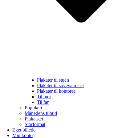
Plakater til stuen
Plakater til soveværelset
Plakater til kontoret
Til mor
Til far
Populært
Månedens tilbud
Plakatsæt
Storformat
Eget billede
Min konto