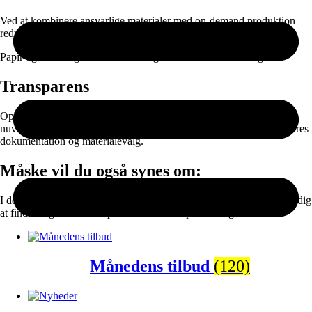
Ved at kombinere ansvarlige materialer med on-demand produktion
reducerer vi spild og unødvendig lagerproduktion.
Papir og emballage kan sorteres til genanvendelse efter brug.
Transparens
Oplysningerne er baseret på data fra vores leverandører og vores
nuværende produktionssetup. Vi arbejder løbende på at forbedre vores
dokumentation og materialevalg.
Måske vil du også synes om:
I denne sektion finder du populære kategorier der gør det lettere for dig
at finde en gave eller en plakat eller lærredprint til dig selv.
Månedens tilbud
(120)