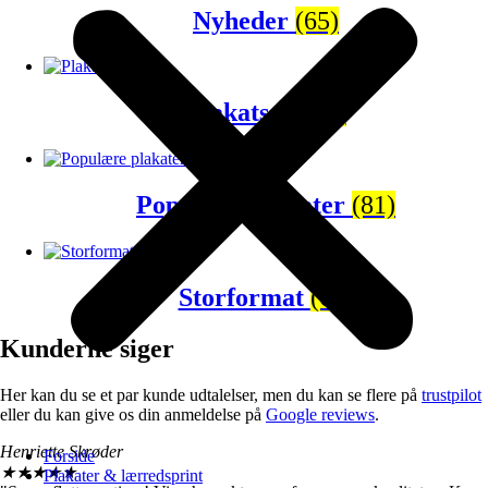
Nyheder
(65)
Plakatsæt
(43)
Populære plakater
(81)
Storformat
(67)
Kunderne siger
Her kan du se et par kunde udtalelser, men du kan se flere på
trustpilot
eller du kan give os din anmeldelse på
Google reviews
.
Henriette Skrøder
Forside
★
★
★
★
★
Plakater & lærredsprint