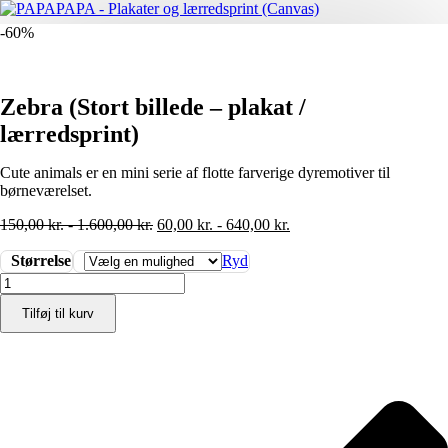
-60%
Zebra (Stort billede – plakat /
lærredsprint)
Cute animals er en mini serie af flotte farverige dyremotiver til
børneværelset.
150,00
kr.
-
1.600,00
kr.
60,00
kr.
-
640,00
kr.
Størrelse
Ryd
Zebra
(Stort
Tilføj til kurv
billede
-
plakat
/
lærredsprint)
antal