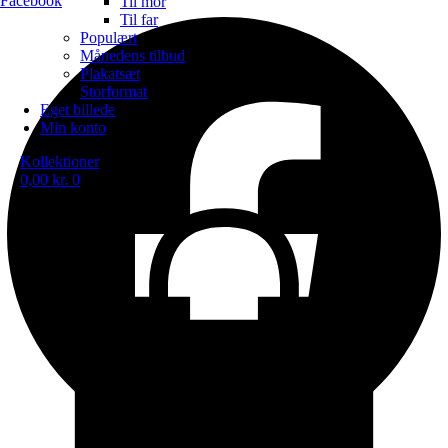
Facebook
Til mor
Til far
Populært
Månedens tilbud
Plakatsæt
Storformat
Eget billede
Min konto
Kollektioner
0,00
kr.
0