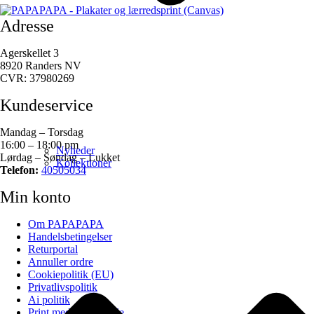
Adresse
Agerskellet 3
8920 Randers NV
CVR: 37980269
Kundeservice
Mandag – Torsdag
16:00 – 18:00 pm
Nyheder
Lørdag – Søndag – Lukket
Kollektioner
Telefon:
40505034
Min konto
Om PAPAPAPA
Handelsbetingelser
Returportal
Annuller ordre
Cookiepolitik (EU)
Privatlivspolitik
Ai politik
Print med eget billede