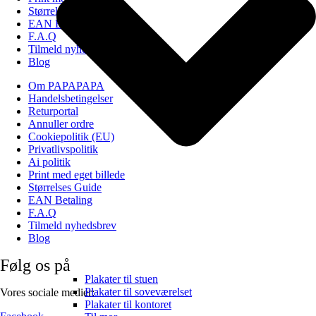
Størrelses Guide
EAN Betaling
F.A.Q
Tilmeld nyhedsbrev
Blog
Om PAPAPAPA
Handelsbetingelser
Returportal
Annuller ordre
Cookiepolitik (EU)
Privatlivspolitik
Ai politik
Print med eget billede
Størrelses Guide
EAN Betaling
F.A.Q
Tilmeld nyhedsbrev
Blog
Følg os på
Plakater til stuen
Plakater til soveværelset
Vores sociale medier:
Plakater til kontoret