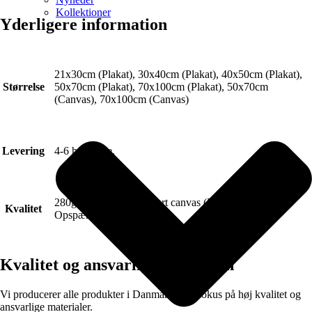
Kollektioner
Yderligere information
21x30cm (Plakat), 30x40cm (Plakat), 40x50cm (Plakat),
Størrelse
50x70cm (Plakat), 70x100cm (Plakat), 50x70cm
(Canvas), 70x100cm (Canvas)
Levering
4-6 hverdage.
280g FSC Certificeret Art canvas (Lærred).
Kvalitet
Opspændt på blindramme.
Kvalitet og ansvarlig produktion
Vi producerer alle produkter i Danmark med fokus på høj kvalitet og
ansvarlige materialer.