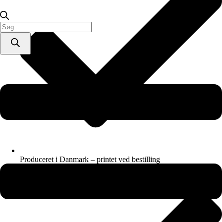
Products
search
Produceret i Danmark – printet ved bestilling