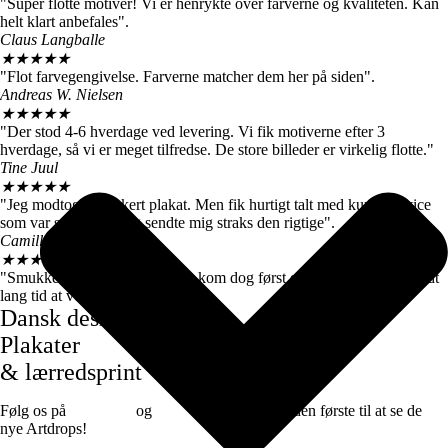
"Super flotte motiver! Vi er henrykte over farverne og kvaliteten. Kan
helt klart anbefales".
Claus Langballe
★
★
★
★
★
"Flot farvegengivelse. Farverne matcher dem her på siden".
Andreas W. Nielsen
★
★
★
★
★
"Der stod 4-6 hverdage ved levering. Vi fik motiverne efter 3
hverdage, så vi er meget tilfredse. De store billeder er virkelig flotte."
Tine Juul
★
★
★
★
★
"Jeg modtog en forkert plakat. Men fik hurtigt talt med kundeservice
som var super søde og sendte mig straks den rigtige".
Camilla Høj
★
★
★
★
★
"Smukke farver og motiver, de kom dog først efter 7 dage, det var lidt
lang tid at vente".
Dansk design
Plakater
& lærredsprint
Følg os på
Facebook
og
instagram
for at være den første til at se de
nye Artdrops!