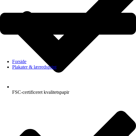
Forside
Plakater & lærredsprint
FSC-certificeret kvalitetspapir