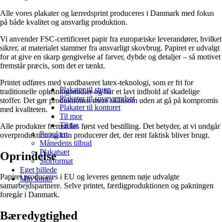
Alle vores plakater og lærredsprint produceres i Danmark med fokus
på både kvalitet og ansvarlig produktion.
Vi anvender FSC-certificeret papir fra europæiske leverandører, hvilket
sikrer, at materialet stammer fra ansvarligt skovbrug. Papiret er udvalgt
for at give en skarp gengivelse af farver, dybde og detaljer – så motivet
fremstår præcis, som det er tænkt.
Printet udføres med vandbaseret latex-teknologi, som er fri for
Plakater til stuen
traditionelle opløsningsmidler og har et lavt indhold af skadelige
Plakater til soveværelset
stoffer. Det gør produktionen mere skånsom uden at gå på kompromis
Plakater til kontoret
med kvaliteten.
Til mor
Til far
Alle produkter fremstilles først ved bestilling. Det betyder, at vi undgår
Populært
overproduktion og kun producerer det, der rent faktisk bliver brugt.
Månedens tilbud
Plakatsæt
Oprindelse
Storformat
Eget billede
Papiret produceres i EU og leveres gennem nøje udvalgte
Min konto
samarbejdspartnere. Selve printet, færdigproduktionen og pakningen
foregår i Danmark.
Bæredygtighed