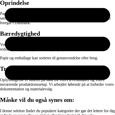
Oprindelse
Papiret produceres i EU og leveres gennem nøje udvalgte
samarbejdspartnere. Selve printet, færdigproduktionen og pakningen
foregår i Danmark.
Bæredygtighed
Ved at kombinere ansvarlige materialer med on-demand produktion
reducerer vi spild og unødvendig lagerproduktion.
Papir og emballage kan sorteres til genanvendelse efter brug.
Transparens
Oplysningerne er baseret på data fra vores leverandører og vores
nuværende produktionssetup. Vi arbejder løbende på at forbedre vores
dokumentation og materialevalg.
Måske vil du også synes om:
I denne sektion finder du populære kategorier der gør det lettere for dig