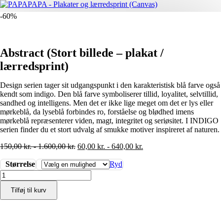
-60%
Abstract (Stort billede – plakat /
lærredsprint)
Design serien tager sit udgangspunkt i den karakteristisk blå farve også
kendt som indigo. Den blå farve symboliserer tillid, loyalitet, selvtillid,
sandhed og intelligens. Men det er ikke lige meget om det er lys eller
mørkeblå, da lyseblå forbindes ro, forståelse og blødhed imens
mørkeblå repræsenterer viden, magt, integritet og seriøsitet. I INDIGO
serien finder du et stort udvalg af smukke motiver inspireret af naturen.
150,00
kr.
-
1.600,00
kr.
60,00
kr.
-
640,00
kr.
Størrelse
Ryd
Abstract
(Stort
Tilføj til kurv
billede
-
plakat
/