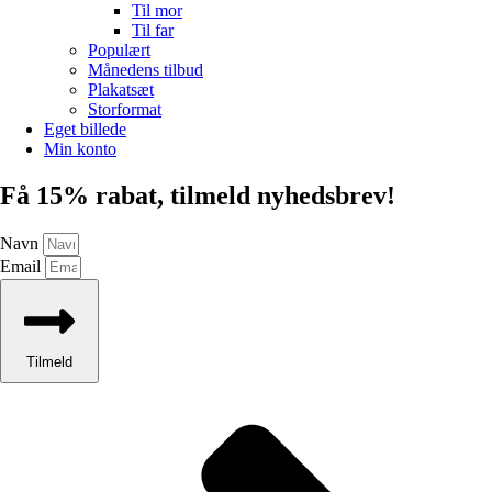
Til mor
Til far
Populært
Månedens tilbud
Plakatsæt
Storformat
Eget billede
Min konto
Få 15% rabat, tilmeld nyhedsbrev!
Navn
Email
Tilmeld