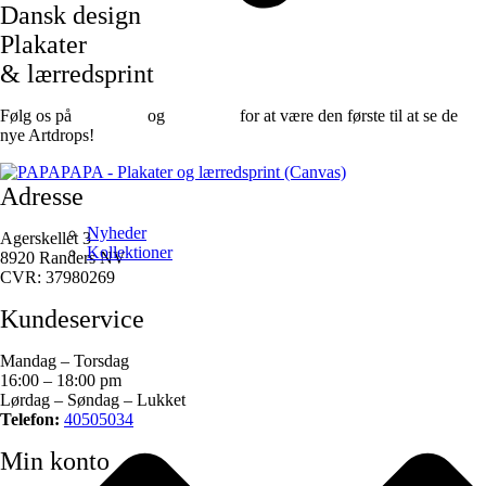
Dansk design
Plakater
& lærredsprint
Følg os på
Facebook
og
instagram
for at være den første til at se de
nye Artdrops!
Adresse
Nyheder
Agerskellet 3
Kollektioner
8920 Randers NV
CVR: 37980269
Kundeservice
Mandag – Torsdag
16:00 – 18:00 pm
Lørdag – Søndag – Lukket
Telefon:
40505034
Min konto