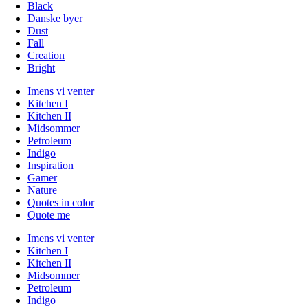
Black
Danske byer
Dust
Fall
Creation
Bright
Imens vi venter
Kitchen I
Kitchen II
Midsommer
Petroleum
Indigo
Inspiration
Gamer
Nature
Quotes in color
Quote me
Imens vi venter
Kitchen I
Kitchen II
Midsommer
Petroleum
Indigo