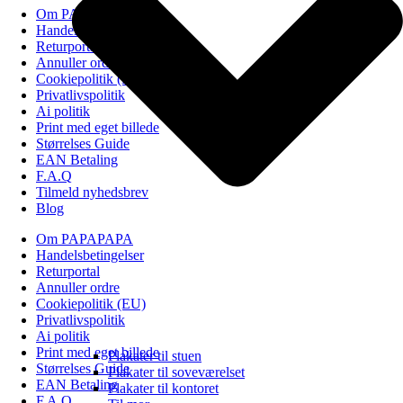
Om PAPAPAPA
Handelsbetingelser
Returportal
Annuller ordre
Cookiepolitik (EU)
Privatlivspolitik
Ai politik
Print med eget billede
Størrelses Guide
EAN Betaling
F.A.Q
Tilmeld nyhedsbrev
Blog
Om PAPAPAPA
Handelsbetingelser
Returportal
Annuller ordre
Cookiepolitik (EU)
Privatlivspolitik
Ai politik
Print med eget billede
Plakater til stuen
Størrelses Guide
Plakater til soveværelset
EAN Betaling
Plakater til kontoret
F.A.Q