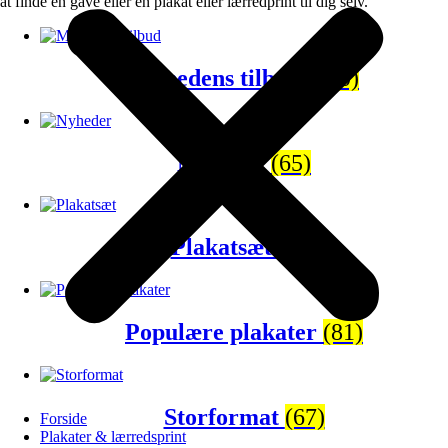
at finde en gave eller en plakat eller lærredprint til dig selv.
Månedens tilbud
(120)
Nyheder
(65)
Plakatsæt
(43)
Populære plakater
(81)
Storformat
(67)
Forside
Plakater & lærredsprint