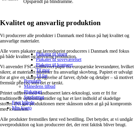
Opspændt på blindramme.
Kvalitet og ansvarlig produktion
Vi producerer alle produkter i Danmark med fokus på høj kvalitet og
ansvarlige materialer.
Alle vores plakater og lærredsprint produceres i Danmark med fokus
Plakater til stuen
på både kvalitet og ansvarlig produktion.
Plakater til soveværelset
Plakater til kontoret
Vi anvender FSC-certificeret papir fra europæiske leverandører, hvilket
Til mor
sikrer, at materialet stammer fra ansvarligt skovbrug. Papiret er udvalgt
Til far
for at give en skarp gengivelse af farver, dybde og detaljer – så motivet
Populært
fremstår præcis, som det er tænkt.
Månedens tilbud
Plakatsæt
Printet udføres med vandbaseret latex-teknologi, som er fri for
Storformat
traditionelle opløsningsmidler og har et lavt indhold af skadelige
Eget billede
stoffer. Det gør produktionen mere skånsom uden at gå på kompromis
Min konto
med kvaliteten.
Alle produkter fremstilles først ved bestilling. Det betyder, at vi undgår
overproduktion og kun producerer det, der rent faktisk bliver brugt.