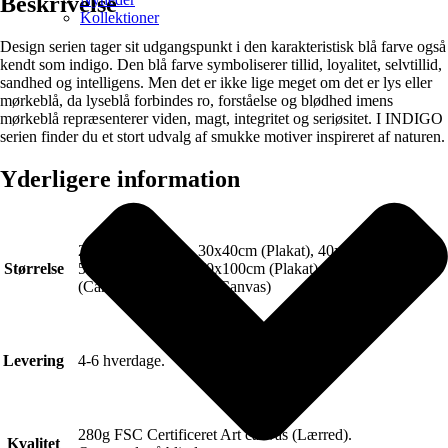
Beskrivelse
Kollektioner
Design serien tager sit udgangspunkt i den karakteristisk blå farve også
kendt som indigo. Den blå farve symboliserer tillid, loyalitet, selvtillid,
sandhed og intelligens. Men det er ikke lige meget om det er lys eller
mørkeblå, da lyseblå forbindes ro, forståelse og blødhed imens
mørkeblå repræsenterer viden, magt, integritet og seriøsitet. I INDIGO
serien finder du et stort udvalg af smukke motiver inspireret af naturen.
Yderligere information
21x30cm (Plakat), 30x40cm (Plakat), 40x50cm (Plakat),
Størrelse
50x70cm (Plakat), 70x100cm (Plakat), 50x70cm
(Canvas), 70x100cm (Canvas)
Levering
4-6 hverdage.
280g FSC Certificeret Art canvas (Lærred).
Kvalitet