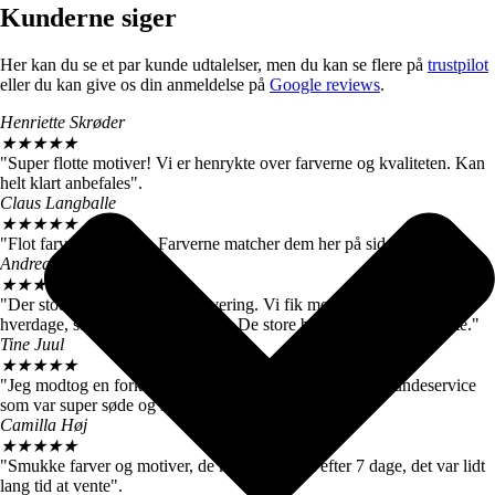
Kunderne siger
Her kan du se et par kunde udtalelser, men du kan se flere på
trustpilot
eller du kan give os din anmeldelse på
Google reviews
.
Henriette Skrøder
★
★
★
★
★
"Super flotte motiver! Vi er henrykte over farverne og kvaliteten. Kan
helt klart anbefales".
Claus Langballe
★
★
★
★
★
"Flot farvegengivelse. Farverne matcher dem her på siden".
Andreas W. Nielsen
★
★
★
★
★
"Der stod 4-6 hverdage ved levering. Vi fik motiverne efter 3
hverdage, så vi er meget tilfredse. De store billeder er virkelig flotte."
Tine Juul
★
★
★
★
★
"Jeg modtog en forkert plakat. Men fik hurtigt talt med kundeservice
som var super søde og sendte mig straks den rigtige".
Camilla Høj
★
★
★
★
★
"Smukke farver og motiver, de kom dog først efter 7 dage, det var lidt
lang tid at vente".