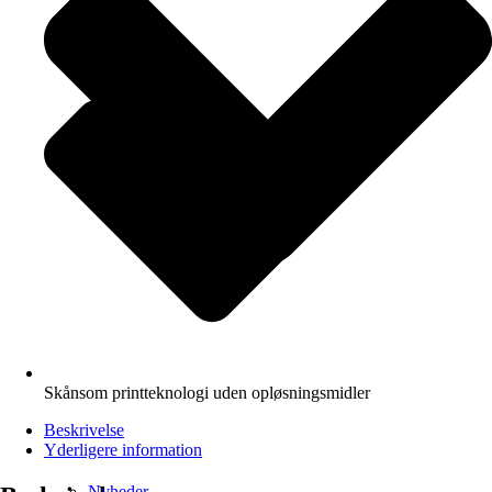
Skånsom printteknologi uden opløsningsmidler
Beskrivelse
Yderligere information
Nyheder