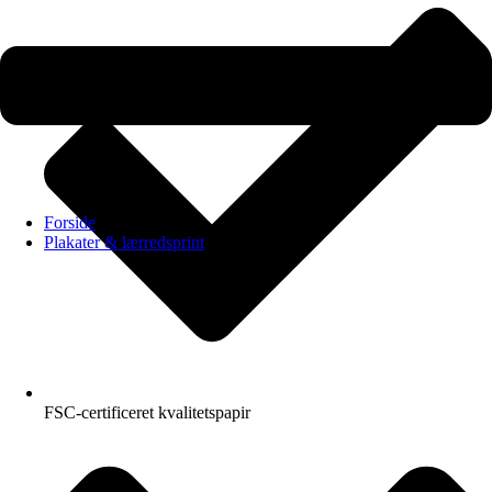
Forside
Plakater & lærredsprint
FSC-certificeret kvalitetspapir