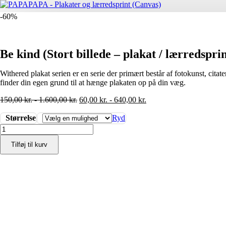
-60%
Be kind (Stort billede – plakat / lærredsprin
Withered plakat serien er en serie der primært består af fotokunst, cita
finder din egen grund til at hænge plakaten op på din væg.
150,00
kr.
-
1.600,00
kr.
60,00
kr.
-
640,00
kr.
Størrelse
Ryd
Be
kind
Tilføj til kurv
(Stort
billede
-
plakat
/
lærredsprint)
antal