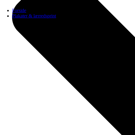
Forside
Plakater & lærredsprint