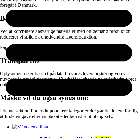
foregår i Danmark.
Bæredygtighed
Ved at kombinere ansvarlige materialer med on-demand produktion
reducerer vi spild og unødvendig lagerproduktion.
Papir og emballage kan sorteres til genanvendelse efter brug.
Transparens
Oplysningerne er baseret på data fra vores leverandører og vores
nuværende produktionssetup. Vi arbejder løbende på at forbedre vores
dokumentation og materialevalg.
Måske vil du også synes om:
I denne sektion finder du populære kategorier der gør det lettere for dig
at finde en gave eller en plakat eller lærredprint til dig selv.