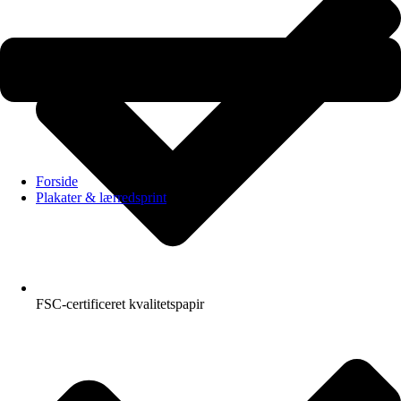
Forside
Plakater & lærredsprint
FSC-certificeret kvalitetspapir