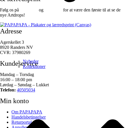
Følg os på
Facebook
og
instagram
for at være den første til at se de
nye Artdrops!
Adresse
Agerskellet 3
8920 Randers NV
CVR: 37980269
Nyheder
Kundeservice
Kollektioner
Mandag – Torsdag
16:00 – 18:00 pm
Lørdag – Søndag – Lukket
Telefon:
40505034
Min konto
Om PAPAPAPA
Handelsbetingelser
Returportal
Annuller ordre