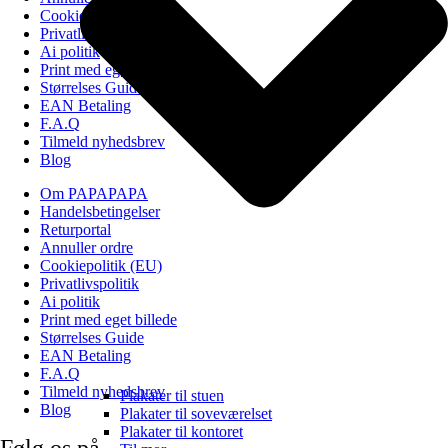
Cookiepolitik (EU)
Privatlivspolitik
Ai politik
Print med eget billede
Størrelses Guide
EAN Betaling
F.A.Q
Tilmeld nyhedsbrev
Blog
Om PAPAPAPA
Handelsbetingelser
Returportal
Annuller ordre
Cookiepolitik (EU)
Privatlivspolitik
Ai politik
Print med eget billede
Størrelses Guide
EAN Betaling
F.A.Q
Tilmeld nyhedsbrev
Plakater til stuen
Blog
Plakater til soveværelset
Plakater til kontoret
Følg os på