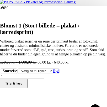
-60%
Blomst 1 (Stort billede – plakat /
lærredsprint)
Withered plakat serien er en serie der primært består af fotokunst,
citater og abstrakte minimalistiske motiver. Farverne er nedtonede
mørke farver så som: “Blå, rød, rosa, turkis, brun og sand”. Som altid
håber vi du finder din egen grund til at hænge plakaten op på din væg.
150,00
kr.
-
1.600,00
kr.
60,00
kr.
-
640,00
kr.
Størrelse
Ryd
Blomst
1
Tilføj til kurv
(Stort
billede
-
plakat
/
lærredsprint)