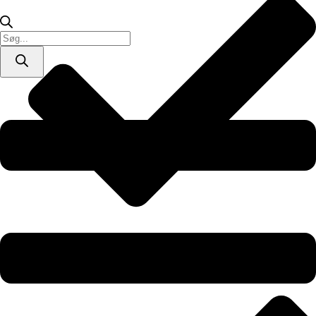
antal
Products
search
Produceret i Danmark – printet ved bestilling