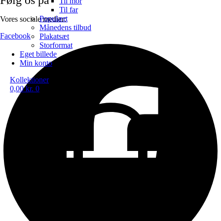
Til mor
Til far
Populært
Vores sociale medier:
Månedens tilbud
Facebook
Plakatsæt
Storformat
Eget billede
Min konto
Kollektioner
0,00
kr.
0