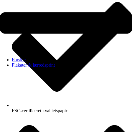
Forside
Plakater & lærredsprint
FSC-certificeret kvalitetspapir