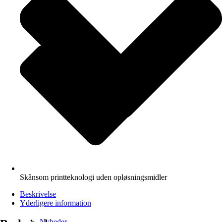
Skånsom printteknologi uden opløsningsmidler
Beskrivelse
Yderligere information
Nyheder