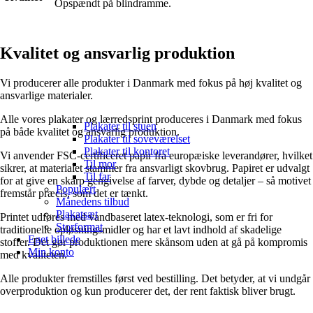
Opspændt på blindramme.
Kvalitet og ansvarlig produktion
Vi producerer alle produkter i Danmark med fokus på høj kvalitet og
ansvarlige materialer.
Alle vores plakater og lærredsprint produceres i Danmark med fokus
Plakater til stuen
på både kvalitet og ansvarlig produktion.
Plakater til soveværelset
Plakater til kontoret
Vi anvender FSC-certificeret papir fra europæiske leverandører, hvilket
Til mor
sikrer, at materialet stammer fra ansvarligt skovbrug. Papiret er udvalgt
Til far
for at give en skarp gengivelse af farver, dybde og detaljer – så motivet
Populært
fremstår præcis, som det er tænkt.
Månedens tilbud
Plakatsæt
Printet udføres med vandbaseret latex-teknologi, som er fri for
Storformat
traditionelle opløsningsmidler og har et lavt indhold af skadelige
Eget billede
stoffer. Det gør produktionen mere skånsom uden at gå på kompromis
Min konto
med kvaliteten.
Alle produkter fremstilles først ved bestilling. Det betyder, at vi undgår
overproduktion og kun producerer det, der rent faktisk bliver brugt.