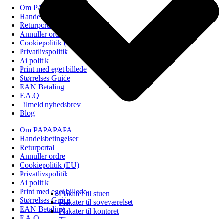
Om PAPAPAPA
Handelsbetingelser
Returportal
Annuller ordre
Cookiepolitik (EU)
Privatlivspolitik
Ai politik
Print med eget billede
Størrelses Guide
EAN Betaling
F.A.Q
Tilmeld nyhedsbrev
Blog
Om PAPAPAPA
Handelsbetingelser
Returportal
Annuller ordre
Cookiepolitik (EU)
Privatlivspolitik
Ai politik
Print med eget billede
Plakater til stuen
Størrelses Guide
Plakater til soveværelset
EAN Betaling
Plakater til kontoret
F.A.Q