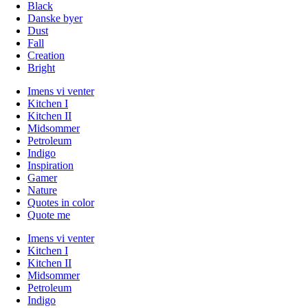
Black
Danske byer
Dust
Fall
Creation
Bright
Imens vi venter
Kitchen I
Kitchen II
Midsommer
Petroleum
Indigo
Inspiration
Gamer
Nature
Quotes in color
Quote me
Imens vi venter
Kitchen I
Kitchen II
Midsommer
Petroleum
Indigo