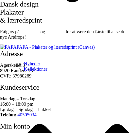
Dansk design
Plakater
& lærredsprint
Følg os på
Facebook
og
instagram
for at være den første til at se de
nye Artdrops!
Adresse
Nyheder
Agerskellet 3
Kollektioner
8920 Randers NV
CVR: 37980269
Kundeservice
Mandag – Torsdag
16:00 – 18:00 pm
Lørdag – Søndag – Lukket
Telefon:
40505034
Min konto