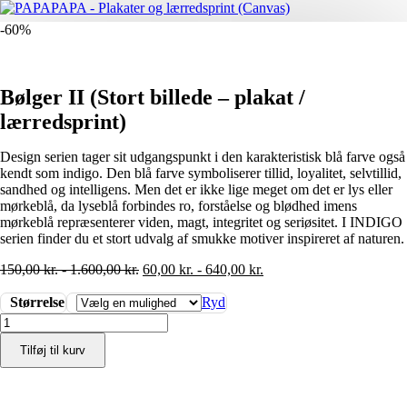
-60%
Bølger II (Stort billede – plakat /
lærredsprint)
Design serien tager sit udgangspunkt i den karakteristisk blå farve også
kendt som indigo. Den blå farve symboliserer tillid, loyalitet, selvtillid,
sandhed og intelligens. Men det er ikke lige meget om det er lys eller
mørkeblå, da lyseblå forbindes ro, forståelse og blødhed imens
mørkeblå repræsenterer viden, magt, integritet og seriøsitet. I INDIGO
serien finder du et stort udvalg af smukke motiver inspireret af naturen.
150,00
kr.
-
1.600,00
kr.
60,00
kr.
-
640,00
kr.
Størrelse
Ryd
Bølger
II
Tilføj til kurv
(Stort
billede
-
plakat