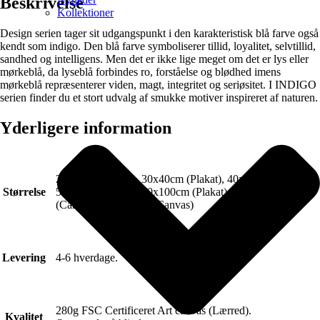
Beskrivelse
Kollektioner
Design serien tager sit udgangspunkt i den karakteristisk blå farve også
kendt som indigo. Den blå farve symboliserer tillid, loyalitet, selvtillid,
sandhed og intelligens. Men det er ikke lige meget om det er lys eller
mørkeblå, da lyseblå forbindes ro, forståelse og blødhed imens
mørkeblå repræsenterer viden, magt, integritet og seriøsitet. I INDIGO
serien finder du et stort udvalg af smukke motiver inspireret af naturen.
Yderligere information
21x30cm (Plakat), 30x40cm (Plakat), 40x50cm (Plakat),
Størrelse
50x70cm (Plakat), 70x100cm (Plakat), 50x70cm
(Canvas), 70x100cm (Canvas)
Levering
4-6 hverdage.
280g FSC Certificeret Art canvas (Lærred).
Kvalitet