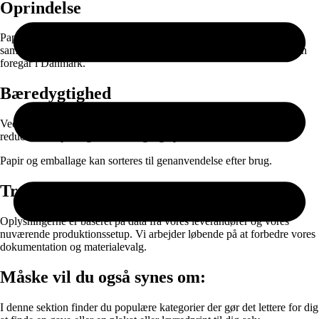
Oprindelse
Papiret produceres i EU og leveres gennem nøje udvalgte
samarbejdspartnere. Selve printet, færdigproduktionen og pakningen
foregår i Danmark.
Bæredygtighed
Ved at kombinere ansvarlige materialer med on-demand produktion
reducerer vi spild og unødvendig lagerproduktion.
Papir og emballage kan sorteres til genanvendelse efter brug.
Transparens
Oplysningerne er baseret på data fra vores leverandører og vores
nuværende produktionssetup. Vi arbejder løbende på at forbedre vores
dokumentation og materialevalg.
Måske vil du også synes om:
I denne sektion finder du populære kategorier der gør det lettere for dig