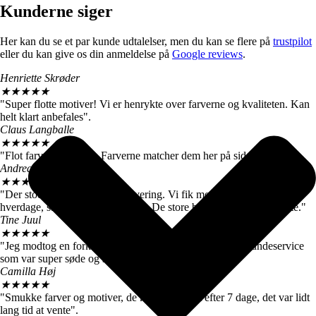
Kunderne siger
Her kan du se et par kunde udtalelser, men du kan se flere på
trustpilot
eller du kan give os din anmeldelse på
Google reviews
.
Henriette Skrøder
★
★
★
★
★
"Super flotte motiver! Vi er henrykte over farverne og kvaliteten. Kan
helt klart anbefales".
Claus Langballe
★
★
★
★
★
"Flot farvegengivelse. Farverne matcher dem her på siden".
Andreas W. Nielsen
★
★
★
★
★
"Der stod 4-6 hverdage ved levering. Vi fik motiverne efter 3
hverdage, så vi er meget tilfredse. De store billeder er virkelig flotte."
Tine Juul
★
★
★
★
★
"Jeg modtog en forkert plakat. Men fik hurtigt talt med kundeservice
som var super søde og sendte mig straks den rigtige".
Camilla Høj
★
★
★
★
★
"Smukke farver og motiver, de kom dog først efter 7 dage, det var lidt
lang tid at vente".