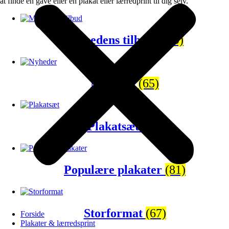
at finde en gave eller en plakat eller lærredprint til dig selv.
Månedens tilbud
(120)
Nyheder
(65)
Plakatsæt
(43)
Populære plakater
(81)
Storformat
(67)
Forside
Plakater & lærredsprint