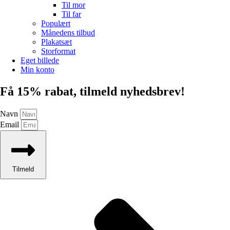
Til mor
Til far
Populært
Månedens tilbud
Plakatsæt
Storformat
Eget billede
Min konto
Få 15% rabat, tilmeld nyhedsbrev!
Navn
Email
Tilmeld