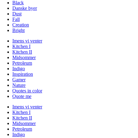
Black
Danske byer
Dust
Fall
Creation
Bright
Imens vi venter
Kitchen I
Kitchen II
Midsommer
Petroleum
Indigo
Inspiration
Gamer
Nature
Quotes in color
Quote me
Imens vi venter
Kitchen I
Kitchen II
Midsommer
Petroleum
Indigo