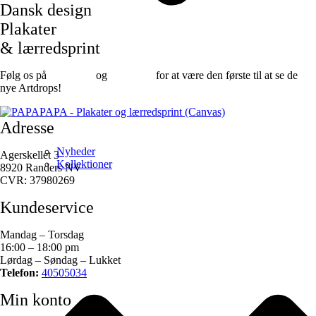
Dansk design
Plakater
& lærredsprint
Følg os på
Facebook
og
instagram
for at være den første til at se de
nye Artdrops!
Adresse
Nyheder
Agerskellet 3
Kollektioner
8920 Randers NV
CVR: 37980269
Kundeservice
Mandag – Torsdag
16:00 – 18:00 pm
Lørdag – Søndag – Lukket
Telefon:
40505034
Min konto