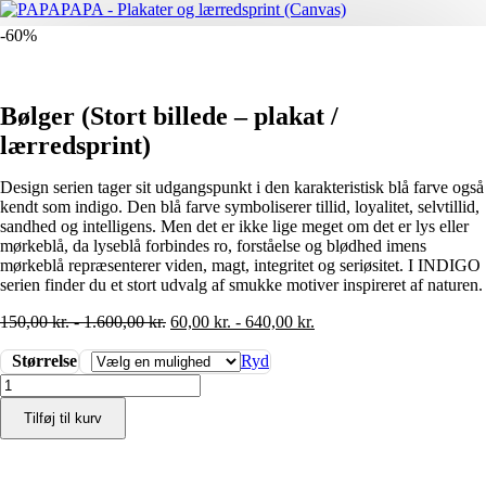
-60%
Bølger (Stort billede – plakat /
lærredsprint)
Design serien tager sit udgangspunkt i den karakteristisk blå farve også
kendt som indigo. Den blå farve symboliserer tillid, loyalitet, selvtillid,
sandhed og intelligens. Men det er ikke lige meget om det er lys eller
mørkeblå, da lyseblå forbindes ro, forståelse og blødhed imens
mørkeblå repræsenterer viden, magt, integritet og seriøsitet. I INDIGO
serien finder du et stort udvalg af smukke motiver inspireret af naturen.
150,00
kr.
-
1.600,00
kr.
60,00
kr.
-
640,00
kr.
Størrelse
Ryd
Bølger
(Stort
Tilføj til kurv
billede
-
plakat
/