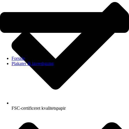
Forside
Plakater & lærredsprint
FSC-certificeret kvalitetspapir