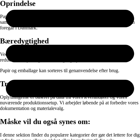
Oprindelse
Papiret produceres i EU og leveres gennem nøje udvalgte
samarbejdspartnere. Selve printet, færdigproduktionen og pakningen
foregår i Danmark.
Bæredygtighed
Ved at kombinere ansvarlige materialer med on-demand produktion
reducerer vi spild og unødvendig lagerproduktion.
Papir og emballage kan sorteres til genanvendelse efter brug.
Transparens
Oplysningerne er baseret på data fra vores leverandører og vores
nuværende produktionssetup. Vi arbejder løbende på at forbedre vores
dokumentation og materialevalg.
Måske vil du også synes om:
I denne sektion finder du populære kategorier der gør det lettere for dig