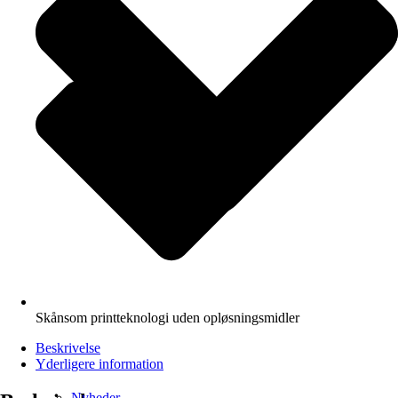
Skånsom printteknologi uden opløsningsmidler
Beskrivelse
Yderligere information
Nyheder