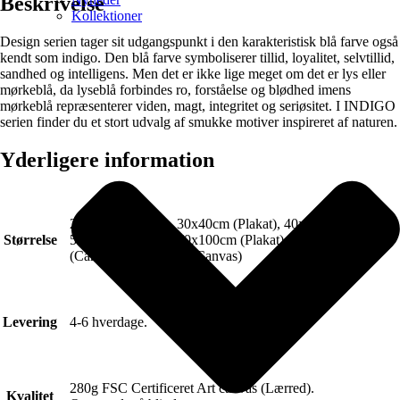
Beskrivelse
Kollektioner
Design serien tager sit udgangspunkt i den karakteristisk blå farve også
kendt som indigo. Den blå farve symboliserer tillid, loyalitet, selvtillid,
sandhed og intelligens. Men det er ikke lige meget om det er lys eller
mørkeblå, da lyseblå forbindes ro, forståelse og blødhed imens
mørkeblå repræsenterer viden, magt, integritet og seriøsitet. I INDIGO
serien finder du et stort udvalg af smukke motiver inspireret af naturen.
Yderligere information
21x30cm (Plakat), 30x40cm (Plakat), 40x50cm (Plakat),
Størrelse
50x70cm (Plakat), 70x100cm (Plakat), 50x70cm
(Canvas), 70x100cm (Canvas)
Levering
4-6 hverdage.
280g FSC Certificeret Art canvas (Lærred).
Kvalitet