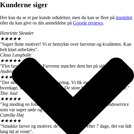
Kunderne siger
Her kan du se et par kunde udtalelser, men du kan se flere på
trustpilot
eller du kan give os din anmeldelse på
Google reviews
.
Henriette Skrøder
★
★
★
★
★
"Super flotte motiver! Vi er henrykte over farverne og kvaliteten. Kan
helt klart anbefales".
Claus Langballe
★
★
★
★
★
"Flot farvegengivelse. Farverne matcher dem her på siden".
Andreas W. Nielsen
★
★
★
★
★
"Der stod 4-6 hverdage ved levering. Vi fik motiverne efter 3
hverdage, så vi er meget tilfredse. De store billeder er virkelig flotte."
Tine Juul
★
★
★
★
★
"Jeg modtog en forkert plakat. Men fik hurtigt talt med kundeservice
som var super søde og sendte mig straks den rigtige".
Camilla Høj
★
★
★
★
★
"Smukke farver og motiver, de kom dog først efter 7 dage, det var lidt
lang tid at vente".