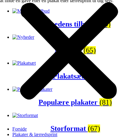
at finde en gave eller en plakat eller lærredprint til dig selv.
Månedens tilbud
(120)
Nyheder
(65)
Plakatsæt
(43)
Populære plakater
(81)
Storformat
(67)
Forside
Plakater & lærredsprint