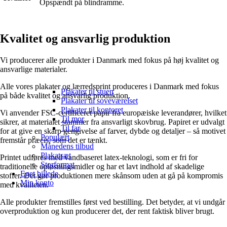
Opspændt på blindramme.
Kvalitet og ansvarlig produktion
Vi producerer alle produkter i Danmark med fokus på høj kvalitet og
ansvarlige materialer.
Alle vores plakater og lærredsprint produceres i Danmark med fokus
Plakater til stuen
på både kvalitet og ansvarlig produktion.
Plakater til soveværelset
Plakater til kontoret
Vi anvender FSC-certificeret papir fra europæiske leverandører, hvilket
Til mor
sikrer, at materialet stammer fra ansvarligt skovbrug. Papiret er udvalgt
Til far
for at give en skarp gengivelse af farver, dybde og detaljer – så motivet
Populært
fremstår præcis, som det er tænkt.
Månedens tilbud
Plakatsæt
Printet udføres med vandbaseret latex-teknologi, som er fri for
Storformat
traditionelle opløsningsmidler og har et lavt indhold af skadelige
Eget billede
stoffer. Det gør produktionen mere skånsom uden at gå på kompromis
Min konto
med kvaliteten.
Alle produkter fremstilles først ved bestilling. Det betyder, at vi undgår
overproduktion og kun producerer det, der rent faktisk bliver brugt.