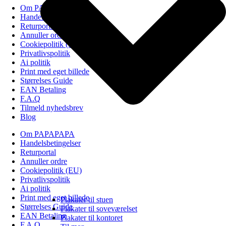
Om PAPAPAPA
Handelsbetingelser
Returportal
Annuller ordre
Cookiepolitik (EU)
Privatlivspolitik
Ai politik
Print med eget billede
Størrelses Guide
EAN Betaling
F.A.Q
Tilmeld nyhedsbrev
Blog
Om PAPAPAPA
Handelsbetingelser
Returportal
Annuller ordre
Cookiepolitik (EU)
Privatlivspolitik
Ai politik
Print med eget billede
Plakater til stuen
Størrelses Guide
Plakater til soveværelset
EAN Betaling
Plakater til kontoret
F.A.Q