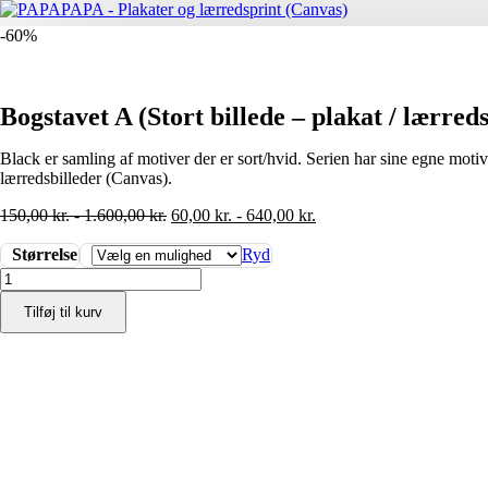
-60%
Bogstavet A (Stort billede – plakat / lærred
Black er samling af motiver der er sort/hvid. Serien har sine egne moti
lærredsbilleder (Canvas).
150,00
kr.
-
1.600,00
kr.
60,00
kr.
-
640,00
kr.
Størrelse
Ryd
Bogstavet
A
Tilføj til kurv
(Stort
billede
-
plakat
/
lærredsprint)
antal