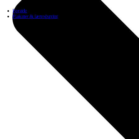
Forside
Plakater & lærredsprint