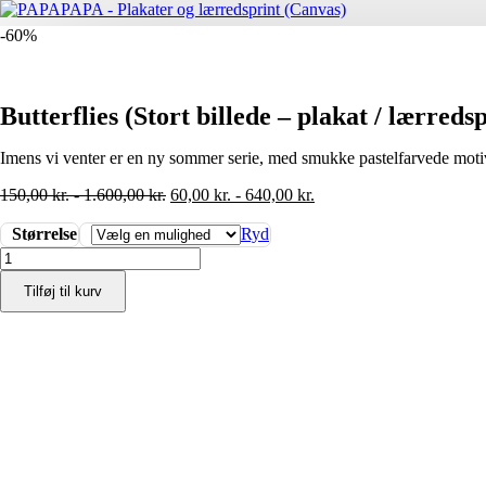
-60%
Butterflies (Stort billede – plakat / lærreds
Imens vi venter er en ny sommer serie, med smukke pastelfarvede mot
150,00
kr.
-
1.600,00
kr.
60,00
kr.
-
640,00
kr.
Størrelse
Ryd
Butterflies
(Stort
Tilføj til kurv
billede
-
plakat
/
lærredsprint)
antal