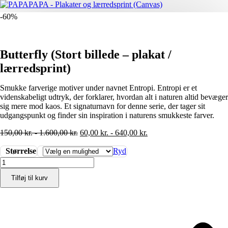
-60%
Butterfly (Stort billede – plakat /
lærredsprint)
Smukke farverige motiver under navnet Entropi. Entropi er et
videnskabeligt udtryk, der forklarer, hvordan alt i naturen altid bevæger
sig mere mod kaos. Et signaturnavn for denne serie, der tager sit
udgangspunkt og finder sin inspiration i naturens smukkeste farver.
150,00
kr.
-
1.600,00
kr.
60,00
kr.
-
640,00
kr.
Størrelse
Ryd
Butterfly
(Stort
Tilføj til kurv
billede
-
plakat
/
lærredsprint)
antal