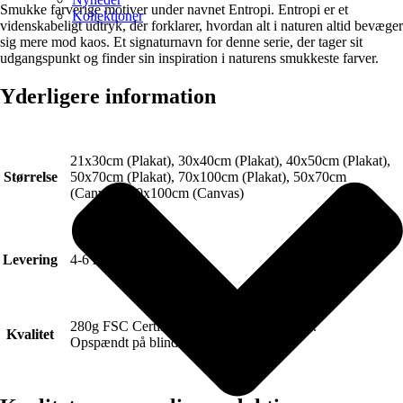
Smukke farverige motiver under navnet Entropi. Entropi er et
Kollektioner
videnskabeligt udtryk, der forklarer, hvordan alt i naturen altid bevæger
sig mere mod kaos. Et signaturnavn for denne serie, der tager sit
udgangspunkt og finder sin inspiration i naturens smukkeste farver.
Yderligere information
21x30cm (Plakat), 30x40cm (Plakat), 40x50cm (Plakat),
Størrelse
50x70cm (Plakat), 70x100cm (Plakat), 50x70cm
(Canvas), 70x100cm (Canvas)
Levering
4-6 hverdage.
280g FSC Certificeret Art canvas (Lærred).
Kvalitet
Opspændt på blindramme.