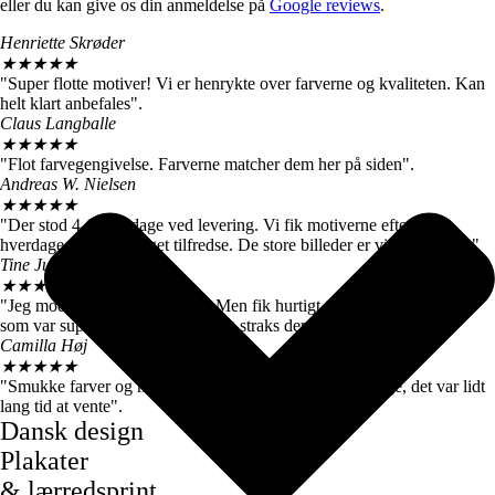
eller du kan give os din anmeldelse på
Google reviews
.
Henriette Skrøder
★
★
★
★
★
"Super flotte motiver! Vi er henrykte over farverne og kvaliteten. Kan
helt klart anbefales".
Claus Langballe
★
★
★
★
★
"Flot farvegengivelse. Farverne matcher dem her på siden".
Andreas W. Nielsen
★
★
★
★
★
"Der stod 4-6 hverdage ved levering. Vi fik motiverne efter 3
hverdage, så vi er meget tilfredse. De store billeder er virkelig flotte."
Tine Juul
★
★
★
★
★
"Jeg modtog en forkert plakat. Men fik hurtigt talt med kundeservice
som var super søde og sendte mig straks den rigtige".
Camilla Høj
★
★
★
★
★
"Smukke farver og motiver, de kom dog først efter 7 dage, det var lidt
lang tid at vente".
Dansk design
Plakater
& lærredsprint