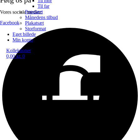
Til mor
Til far
Populært
Vores sociale medier:
Månedens tilbud
Facebook
Plakatsæt
Storformat
Eget billede
Min konto
Kollektioner
0,00
kr.
0