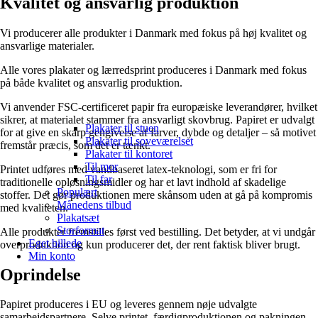
Kvalitet og ansvarlig produktion
Vi producerer alle produkter i Danmark med fokus på høj kvalitet og
ansvarlige materialer.
Alle vores plakater og lærredsprint produceres i Danmark med fokus
på både kvalitet og ansvarlig produktion.
Vi anvender FSC-certificeret papir fra europæiske leverandører, hvilket
sikrer, at materialet stammer fra ansvarligt skovbrug. Papiret er udvalgt
Plakater til stuen
for at give en skarp gengivelse af farver, dybde og detaljer – så motivet
Plakater til soveværelset
fremstår præcis, som det er tænkt.
Plakater til kontoret
Til mor
Printet udføres med vandbaseret latex-teknologi, som er fri for
Til far
traditionelle opløsningsmidler og har et lavt indhold af skadelige
Populært
stoffer. Det gør produktionen mere skånsom uden at gå på kompromis
Månedens tilbud
med kvaliteten.
Plakatsæt
Storformat
Alle produkter fremstilles først ved bestilling. Det betyder, at vi undgår
Eget billede
overproduktion og kun producerer det, der rent faktisk bliver brugt.
Min konto
Oprindelse
Papiret produceres i EU og leveres gennem nøje udvalgte
samarbejdspartnere. Selve printet, færdigproduktionen og pakningen