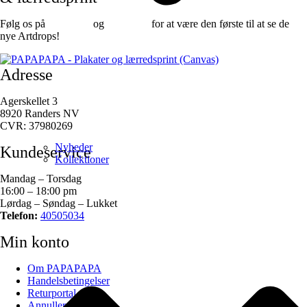
Følg os på
Facebook
og
instagram
for at være den første til at se de
nye Artdrops!
Adresse
Agerskellet 3
8920 Randers NV
CVR: 37980269
Nyheder
Kundeservice
Kollektioner
Mandag – Torsdag
16:00 – 18:00 pm
Lørdag – Søndag – Lukket
Telefon:
40505034
Min konto
Om PAPAPAPA
Handelsbetingelser
Returportal
Annuller ordre