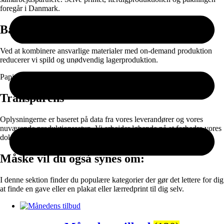
foregår i Danmark.
Bæredygtighed
Ved at kombinere ansvarlige materialer med on-demand produktion
reducerer vi spild og unødvendig lagerproduktion.
Papir og emballage kan sorteres til genanvendelse efter brug.
Transparens
Oplysningerne er baseret på data fra vores leverandører og vores
nuværende produktionssetup. Vi arbejder løbende på at forbedre vores
dokumentation og materialevalg.
Måske vil du også synes om:
I denne sektion finder du populære kategorier der gør det lettere for dig
at finde en gave eller en plakat eller lærredprint til dig selv.