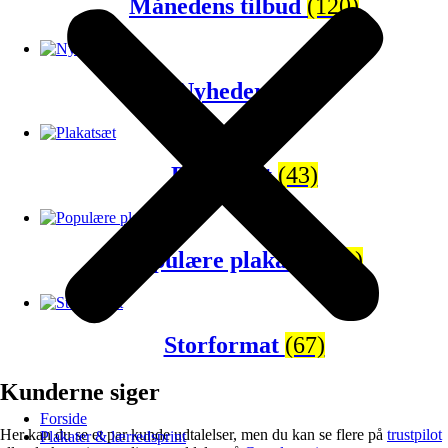
Månedens tilbud
(120)
Nyheder
(65)
Plakatsæt
(43)
Populære plakater
(81)
Storformat
(67)
Kunderne siger
Forside
Her kan du se et par kunde udtalelser, men du kan se flere på
trustpilot
Plakater & lærredsprint