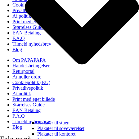
Cookiepolitik (EU)
Privatlivspolitik
Ai politik
Print med eget billede
Størrelses Guide
EAN Betaling
F.A.Q
Tilmeld nyhedsbrev
Blog
Om PAPAPAPA
Handelsbetingelser
Returportal
Annuller ordre
Cookiepolitik (EU)
Privatlivspolitik
Ai politik
Print med eget billede
Størrelses Guide
EAN Betaling
F.A.Q
Tilmeld nyhedsbrev
Plakater til stuen
Blog
Plakater til soveværelset
Plakater til kontoret
Følg os på