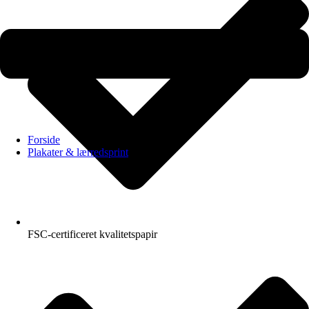
Forside
Plakater & lærredsprint
FSC-certificeret kvalitetspapir