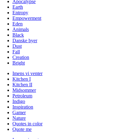
Apocalypse
Earth
Entropy
Empowerment
Eden
Animals
Black
Danske byer
Dust
Fall
Creation
Bright
Imens vi venter
Kitchen I
Kitchen II
Midsommer
Petroleum
Indigo
Inspiration
Gamer
Nature
Quotes in color
Quote me