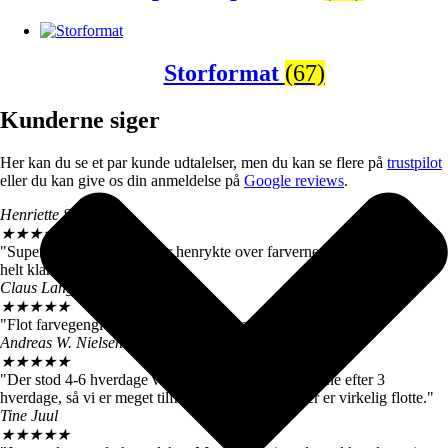
Storformat
(67)
Kunderne siger
Her kan du se et par kunde udtalelser, men du kan se flere på
trustpilot
eller du kan give os din anmeldelse på
Google reviews
.
Henriette Skrøder
★
★
★
★
★
"Super flotte motiver! Vi er henrykte over farverne og kvaliteten. Kan
helt klart anbefales".
Claus Langballe
★
★
★
★
★
"Flot farvegengivelse. Farverne matcher dem her på siden".
Andreas W. Nielsen
★
★
★
★
★
"Der stod 4-6 hverdage ved levering. Vi fik motiverne efter 3
hverdage, så vi er meget tilfredse. De store billeder er virkelig flotte."
Tine Juul
★
★
★
★
★