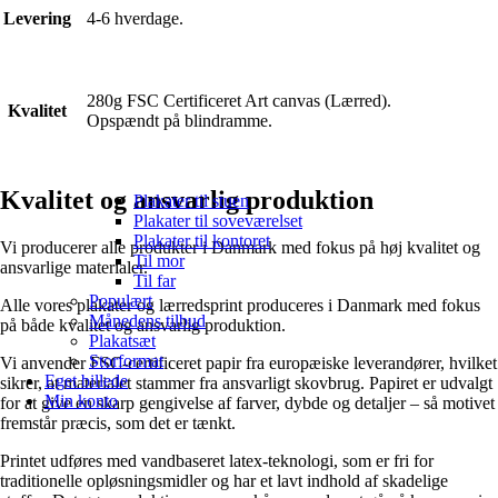
Levering
4-6 hverdage.
280g FSC Certificeret Art canvas (Lærred).
Kvalitet
Opspændt på blindramme.
Kvalitet og ansvarlig produktion
Plakater til stuen
Plakater til soveværelset
Plakater til kontoret
Vi producerer alle produkter i Danmark med fokus på høj kvalitet og
Til mor
ansvarlige materialer.
Til far
Populært
Alle vores plakater og lærredsprint produceres i Danmark med fokus
Månedens tilbud
på både kvalitet og ansvarlig produktion.
Plakatsæt
Storformat
Vi anvender FSC-certificeret papir fra europæiske leverandører, hvilket
Eget billede
sikrer, at materialet stammer fra ansvarligt skovbrug. Papiret er udvalgt
Min konto
for at give en skarp gengivelse af farver, dybde og detaljer – så motivet
fremstår præcis, som det er tænkt.
Printet udføres med vandbaseret latex-teknologi, som er fri for
traditionelle opløsningsmidler og har et lavt indhold af skadelige