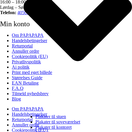
16:00 – 18:00 pm
Lørdag – Søndag – Lukket
Telefon:
40505034
Min konto
Om PAPAPAPA
Handelsbetingelser
Returportal
Annuller ordre
Cookiepolitik (EU)
Privatlivspolitik
Ai politik
Print med eget billede
Størrelses Guide
EAN Betaling
F.A.Q
Tilmeld nyhedsbrev
Blog
Om PAPAPAPA
Handelsbetingelser
Plakater til stuen
Returportal
Plakater til soveværelset
Annuller ordre
Plakater til kontoret
Cookiepolitik (EU)