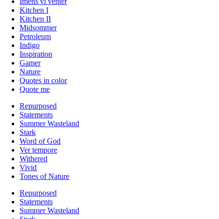
Imens vi venter
Kitchen I
Kitchen II
Midsommer
Petroleum
Indigo
Inspiration
Gamer
Nature
Quotes in color
Quote me
Repurposed
Statements
Summer Wasteland
Stark
Word of God
Ver tempore
Withered
Vivid
Tones of Nature
Repurposed
Statements
Summer Wasteland