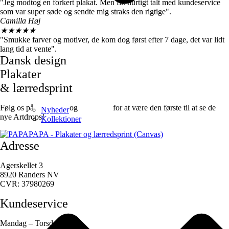
"Jeg modtog en forkert plakat. Men fik hurtigt talt med kundeservice
som var super søde og sendte mig straks den rigtige".
Camilla Høj
★
★
★
★
★
"Smukke farver og motiver, de kom dog først efter 7 dage, det var lidt
lang tid at vente".
Dansk design
Plakater
& lærredsprint
Følg os på
Facebook
og
instagram
for at være den første til at se de
Nyheder
nye Artdrops!
Kollektioner
Adresse
Agerskellet 3
8920 Randers NV
CVR: 37980269
Kundeservice
Mandag – Torsdag