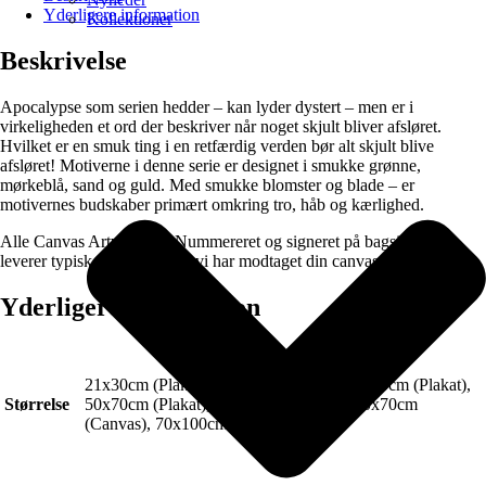
Yderligere information
Kollektioner
Beskrivelse
Apocalypse som serien hedder – kan lyder dystert – men er i
virkeligheden et ord der beskriver når noget skjult bliver afsløret.
Hvilket er en smuk ting i en retfærdig verden bør alt skjult blive
afsløret! Motiverne i denne serie er designet i smukke grønne,
mørkeblå, sand og guld. Med smukke blomster og blade – er
motivernes budskaber primært omkring tro, håb og kærlighed.
Alle Canvas Artworks er Nummereret og signeret på bagsiden (Vi
leverer typisk 2-3 dage efter vi har modtaget din canvas bestilling).
Yderligere information
21x30cm (Plakat), 30x40cm (Plakat), 40x50cm (Plakat),
Størrelse
50x70cm (Plakat), 70x100cm (Plakat), 50x70cm
(Canvas), 70x100cm (Canvas)