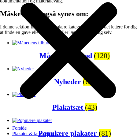
dokumentation og materialevalg.
Måske vil du også synes om:
I denne sektion finder du populære kategorier der gør det lettere for dig
at finde en gave eller en plakat eller lærredprint til dig selv.
Månedens tilbud
(120)
Nyheder
(65)
Plakatsæt
(43)
Forside
Populære plakater
(81)
Plakater & lærredsprint