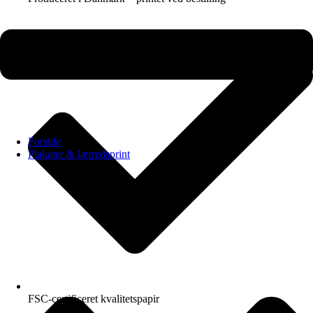
Forside
Plakater & lærredsprint
FSC-certificeret kvalitetspapir