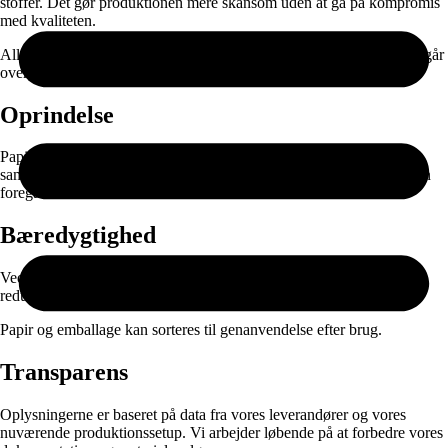
stoffer. Det gør produktionen mere skånsom uden at gå på kompromis
med kvaliteten.
Alle produkter fremstilles først ved bestilling. Det betyder, at vi undgår
overproduktion og kun producerer det, der rent faktisk bliver brugt.
Oprindelse
Papiret produceres i EU og leveres gennem nøje udvalgte
samarbejdspartnere. Selve printet, færdigproduktionen og pakningen
foregår i Danmark.
Bæredygtighed
Ved at kombinere ansvarlige materialer med on-demand produktion
reducerer vi spild og unødvendig lagerproduktion.
Papir og emballage kan sorteres til genanvendelse efter brug.
Transparens
Oplysningerne er baseret på data fra vores leverandører og vores
nuværende produktionssetup. Vi arbejder løbende på at forbedre vores