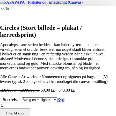
-60%
Circles (Stort billede – plakat /
lærredsprint)
Apocalypse som serien hedder – kan lyder dystert – men er i
virkeligheden et ord der beskriver når noget skjult bliver afsløret.
Hvilket er en smuk ting i en retfærdig verden bør alt skjult blive
afsløret! Motiverne i denne serie er designet i smukke grønne,
mørkeblå, sand og guld. Med smukke blomster og blade – er
motivernes budskaber primært omkring tro, håb og kærlighed.
Alle Canvas Artworks er Nummereret og signeret på bagsiden (Vi
leverer typisk 2-3 dage efter vi har modtaget din canvas bestilling).
150,00
kr.
-
1.600,00
kr.
60,00
kr.
-
640,00
kr.
Størrelse
Ryd
Circles
(Stort
Tilføj til kurv
billede