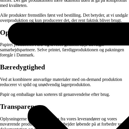
stoffer. Det gør produktionen mere skånsom uden at gå på kompromis
med kvaliteten.
Alle produkter fremstilles først ved bestilling. Det betyder, at vi undgår
overproduktion og kun producerer det, der rent faktisk bliver brugt.
Oprindelse
Papiret produceres i EU og leveres gennem nøje udvalgte
samarbejdspartnere. Selve printet, færdigproduktionen og pakningen
foregår i Danmark.
Bæredygtighed
Ved at kombinere ansvarlige materialer med on-demand produktion
reducerer vi spild og unødvendig lagerproduktion.
Papir og emballage kan sorteres til genanvendelse efter brug.
Transparens
Oplysningerne er baseret på data fra vores leverandører og vores
nuværende produktionssetup. Vi arbejder løbende på at forbedre vores