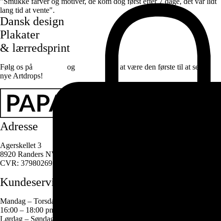
"Smukke farver og motiver, de kom dog først efter 7 dage, det var lidt
lang tid at vente".
Dansk design
Plakater
& lærredsprint
Følg os på
Facebook
og
instagram
for at være den første til at se de
nye Artdrops!
Adresse
Agerskellet 3
8920 Randers NV
CVR: 37980269
Kundeservice
Mandag – Torsdag
16:00 – 18:00 pm
Lørdag – Søndag – Lukket