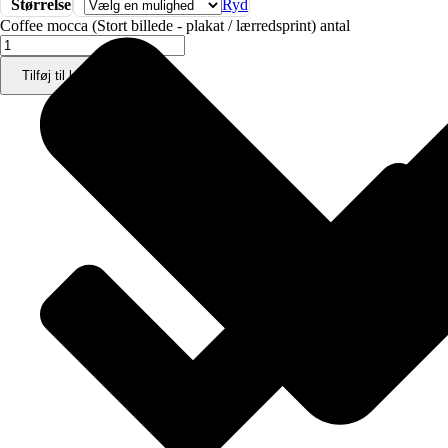
Størrelse
Ryd
Coffee mocca (Stort billede - plakat / lærredsprint) antal
Tilføj til kurv