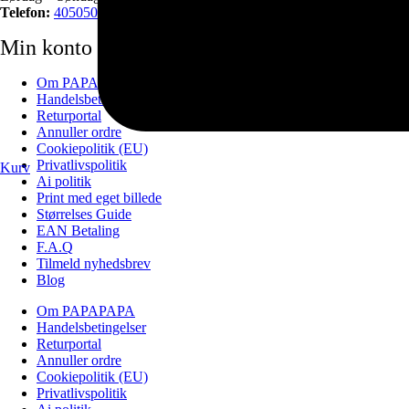
Telefon:
40505034
Min konto
Om PAPAPAPA
Handelsbetingelser
Returportal
Annuller ordre
Cookiepolitik (EU)
Privatlivspolitik
Kurv
Ai politik
Print med eget billede
Størrelses Guide
EAN Betaling
F.A.Q
Tilmeld nyhedsbrev
Blog
Om PAPAPAPA
Handelsbetingelser
Returportal
Annuller ordre
Cookiepolitik (EU)
Privatlivspolitik