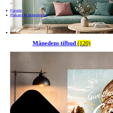
Forside
Plakater & lærredsprint
Månedens tilbud
(120)