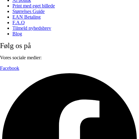
Ai politik
Print med eget billede
Størrelses Guide
EAN Betaling
F.A.Q
Tilmeld nyhedsbrev
Blog
Følg os på
Vores sociale medier:
Facebook