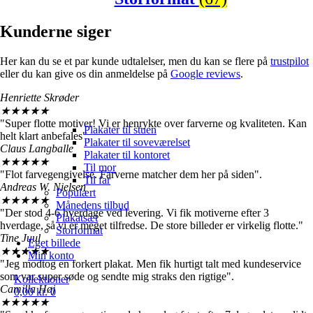
Kunderne siger
Her kan du se et par kunde udtalelser, men du kan se flere på
trustpilot
eller du kan give os din anmeldelse på
Google reviews
.
Henriette Skrøder
★
★
★
★
★
"Super flotte motiver! Vi er henrykte over farverne og kvaliteten. Kan
Plakater til stuen
helt klart anbefales".
Plakater til soveværelset
Claus Langballe
Plakater til kontoret
★
★
★
★
★
Til mor
"Flot farvegengivelse. Farverne matcher dem her på siden".
Til far
Andreas W. Nielsen
Populært
★
★
★
★
★
Månedens tilbud
"Der stod 4-6 hverdage ved levering. Vi fik motiverne efter 3
Plakatsæt
hverdage, så vi er meget tilfredse. De store billeder er virkelig flotte."
Storformat
Tine Juul
Eget billede
★
★
★
★
★
Min konto
"Jeg modtog en forkert plakat. Men fik hurtigt talt med kundeservice
som var super søde og sendte mig straks den rigtige".
Kollektioner
Camilla Høj
0,00
kr.
0
★
★
★
★
★