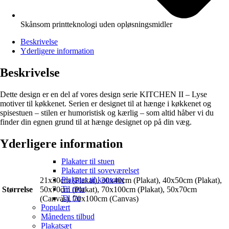
Skånsom printteknologi uden opløsningsmidler
Beskrivelse
Yderligere information
Beskrivelse
Dette design er en del af vores design serie KITCHEN II – Lyse
motiver til køkkenet. Serien er designet til at hænge i køkkenet og
spisestuen – stilen er humoristisk og kærlig – som altid håber vi du
finder din egnen grund til at hænge designet op på din væg.
Yderligere information
Plakater til stuen
Plakater til soveværelset
Plakater til kontoret
21x30cm (Plakat), 30x40cm (Plakat), 40x50cm (Plakat),
Til mor
Størrelse
50x70cm (Plakat), 70x100cm (Plakat), 50x70cm
Til far
(Canvas), 70x100cm (Canvas)
Populært
Månedens tilbud
Plakatsæt