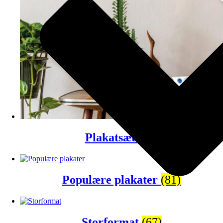
Plakatsæt
(43)
Populære plakater
(81)
Storformat
(67)