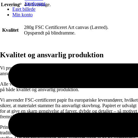
Storformat
Levering
4-6 hverdage.
Eget billede
Min konto
280g FSC Certificeret Art canvas (Lærred).
Kvalitet
Opspændt på blindramme.
Kvalitet og ansvarlig produktion
Vi producerer alle produkter i Danmark med fokus på høj kvalitet og
ansvarlige materialer.
Alle vores plakater og lærredsprint produceres i Danmark med fokus
på både kvalitet og ansvarlig produktion.
Vi anvender FSC-certificeret papir fra europæiske leverandører, hvilket
sikrer, at materialet stammer fra ansvarligt skovbrug. Papiret er udvalgt
for at give en skarp gengivelse af farver, dybde og detaljer – så motivet
fremstår præcis, som det er tænkt.
Printet udføres med vandbaseret latex-teknologi, som er fri for
traditionelle opløsningsmidler og har et lavt indhold af skadelige