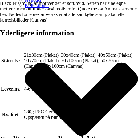
Black er samling af motiver der er sort/hvid. Serien har sine egne
Kollektioner
motiver, men du finder også motiver fra Quote me og Animals serierne
her. Fælles for vores artworks er at alle kan købe som plakat eller
lærredsbilleder (Canvas).
Yderligere information
21x30cm (Plakat), 30x40cm (Plakat), 40x50cm (Plakat),
Størrelse
50x70cm (Plakat), 70x100cm (Plakat), 50x70cm
(Canvas), 70x100cm (Canvas)
Levering
4-6 hverdage.
280g FSC Certificeret Art canvas (Lærred).
Kvalitet
Opspændt på blindramme.