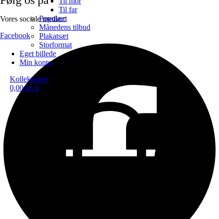
Til mor
Til far
Populært
Vores sociale medier:
Månedens tilbud
Facebook
Plakatsæt
Storformat
Eget billede
Min konto
Kollektioner
0,00
kr.
0