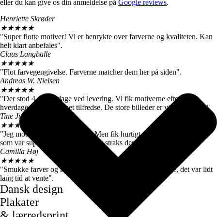
eller du kan give os din anmeldelse på
Google reviews
.
Henriette Skrøder
★
★
★
★
★
"Super flotte motiver! Vi er henrykte over farverne og kvaliteten. Kan
helt klart anbefales".
Claus Langballe
★
★
★
★
★
"Flot farvegengivelse. Farverne matcher dem her på siden".
Andreas W. Nielsen
★
★
★
★
★
"Der stod 4-6 hverdage ved levering. Vi fik motiverne efter 3
hverdage, så vi er meget tilfredse. De store billeder er virkelig flotte."
Tine Juul
★
★
★
★
★
"Jeg modtog en forkert plakat. Men fik hurtigt talt med kundeservice
som var super søde og sendte mig straks den rigtige".
Camilla Høj
★
★
★
★
★
"Smukke farver og motiver, de kom dog først efter 7 dage, det var lidt
lang tid at vente".
Dansk design
Plakater
& lærredsprint