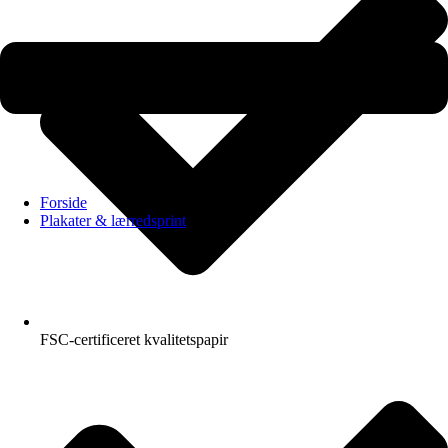
Forside
Plakater & lærredsprint
FSC-certificeret kvalitetspapir