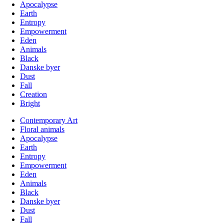
Apocalypse
Earth
Entropy
Empowerment
Eden
Animals
Black
Danske byer
Dust
Fall
Creation
Bright
Contemporary Art
Floral animals
Apocalypse
Earth
Entropy
Empowerment
Eden
Animals
Black
Danske byer
Dust
Fall