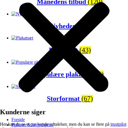
Månedens tilbud
(120)
Nyheder
(65)
Plakatsæt
(43)
Populære plakater
(81)
Storformat
(67)
Kunderne siger
Forside
Her kan du se et par kunde udtalelser, men du kan se flere på
trustpilot
Plakater & lærredsprint