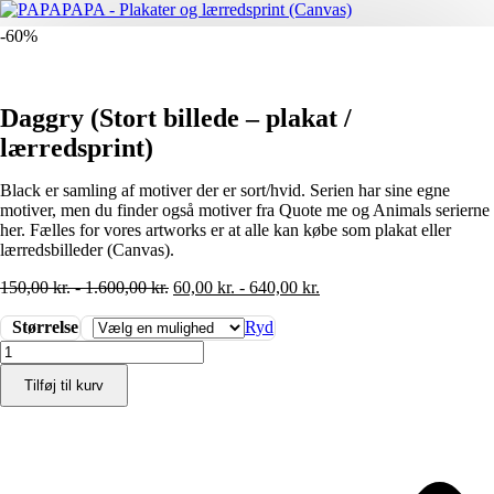
-60%
Daggry (Stort billede – plakat /
lærredsprint)
Black er samling af motiver der er sort/hvid. Serien har sine egne
motiver, men du finder også motiver fra Quote me og Animals serierne
her. Fælles for vores artworks er at alle kan købe som plakat eller
lærredsbilleder (Canvas).
150,00
kr.
-
1.600,00
kr.
60,00
kr.
-
640,00
kr.
Størrelse
Ryd
Daggry
(Stort
Tilføj til kurv
billede
-
plakat
/
lærredsprint)
antal