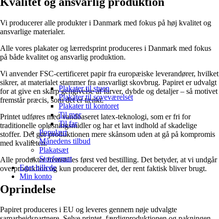
Kvalitet og ansvarlig produktion
Vi producerer alle produkter i Danmark med fokus på høj kvalitet og
ansvarlige materialer.
Alle vores plakater og lærredsprint produceres i Danmark med fokus
på både kvalitet og ansvarlig produktion.
Vi anvender FSC-certificeret papir fra europæiske leverandører, hvilket
sikrer, at materialet stammer fra ansvarligt skovbrug. Papiret er udvalgt
Plakater til stuen
for at give en skarp gengivelse af farver, dybde og detaljer – så motivet
Plakater til soveværelset
fremstår præcis, som det er tænkt.
Plakater til kontoret
Til mor
Printet udføres med vandbaseret latex-teknologi, som er fri for
Til far
traditionelle opløsningsmidler og har et lavt indhold af skadelige
Populært
stoffer. Det gør produktionen mere skånsom uden at gå på kompromis
Månedens tilbud
med kvaliteten.
Plakatsæt
Storformat
Alle produkter fremstilles først ved bestilling. Det betyder, at vi undgår
Eget billede
overproduktion og kun producerer det, der rent faktisk bliver brugt.
Min konto
Oprindelse
Papiret produceres i EU og leveres gennem nøje udvalgte
samarbejdspartnere. Selve printet, færdigproduktionen og pakningen