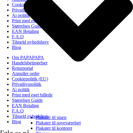
Cookiepolitik (EU)
Privatlivspolitik
Ai politik
Print med eget billede
Størrelses Guide
EAN Betaling
F.A.Q
Tilmeld nyhedsbrev
Blog
Om PAPAPAPA
Handelsbetingelser
Returportal
Annuller ordre
Cookiepolitik (EU)
Privatlivspolitik
Ai politik
Print med eget billede
Størrelses Guide
EAN Betaling
F.A.Q
Tilmeld nyhedsbrev
Plakater til stuen
Blog
Plakater til soveværelset
Plakater til kontoret
Følg os på