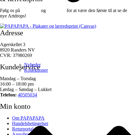
Følg os på
Facebook
og
instagram
for at være den første til at se de
nye Artdrops!
Adresse
Agerskellet 3
8920 Randers NV
CVR: 37980269
Nyheder
Kundeservice
Kollektioner
Mandag – Torsdag
16:00 – 18:00 pm
Lørdag – Søndag – Lukket
Telefon:
40505034
Min konto
Om PAPAPAPA
Handelsbetingelser
Returportal
Annuller ordre