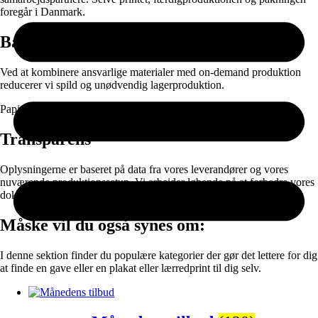
foregår i Danmark.
Bæredygtighed
Ved at kombinere ansvarlige materialer med on-demand produktion
reducerer vi spild og unødvendig lagerproduktion.
Papir og emballage kan sorteres til genanvendelse efter brug.
Transparens
Oplysningerne er baseret på data fra vores leverandører og vores
nuværende produktionssetup. Vi arbejder løbende på at forbedre vores
dokumentation og materialevalg.
Måske vil du også synes om:
I denne sektion finder du populære kategorier der gør det lettere for dig
at finde en gave eller en plakat eller lærredprint til dig selv.