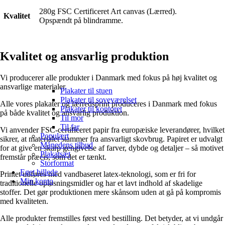
280g FSC Certificeret Art canvas (Lærred).
Kvalitet
Opspændt på blindramme.
Kvalitet og ansvarlig produktion
Vi producerer alle produkter i Danmark med fokus på høj kvalitet og
ansvarlige materialer.
Plakater til stuen
Plakater til soveværelset
Alle vores plakater og lærredsprint produceres i Danmark med fokus
Plakater til kontoret
på både kvalitet og ansvarlig produktion.
Til mor
Til far
Vi anvender FSC-certificeret papir fra europæiske leverandører, hvilket
Populært
sikrer, at materialet stammer fra ansvarligt skovbrug. Papiret er udvalgt
Månedens tilbud
for at give en skarp gengivelse af farver, dybde og detaljer – så motivet
Plakatsæt
fremstår præcis, som det er tænkt.
Storformat
Eget billede
Printet udføres med vandbaseret latex-teknologi, som er fri for
Min konto
traditionelle opløsningsmidler og har et lavt indhold af skadelige
stoffer. Det gør produktionen mere skånsom uden at gå på kompromis
med kvaliteten.
Alle produkter fremstilles først ved bestilling. Det betyder, at vi undgår