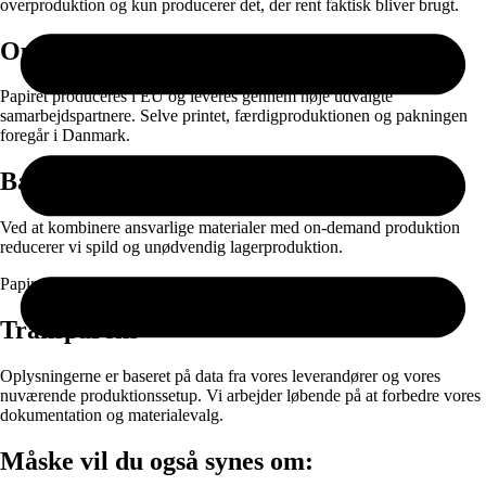
overproduktion og kun producerer det, der rent faktisk bliver brugt.
Oprindelse
Papiret produceres i EU og leveres gennem nøje udvalgte
samarbejdspartnere. Selve printet, færdigproduktionen og pakningen
foregår i Danmark.
Bæredygtighed
Ved at kombinere ansvarlige materialer med on-demand produktion
reducerer vi spild og unødvendig lagerproduktion.
Papir og emballage kan sorteres til genanvendelse efter brug.
Transparens
Oplysningerne er baseret på data fra vores leverandører og vores
nuværende produktionssetup. Vi arbejder løbende på at forbedre vores
dokumentation og materialevalg.
Måske vil du også synes om: