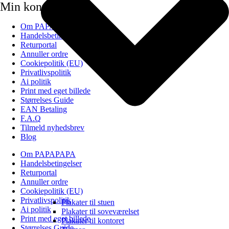
Min konto
Om PAPAPAPA
Handelsbetingelser
Returportal
Annuller ordre
Cookiepolitik (EU)
Privatlivspolitik
Ai politik
Print med eget billede
Størrelses Guide
EAN Betaling
F.A.Q
Tilmeld nyhedsbrev
Blog
Om PAPAPAPA
Handelsbetingelser
Returportal
Annuller ordre
Cookiepolitik (EU)
Privatlivspolitik
Plakater til stuen
Ai politik
Plakater til soveværelset
Print med eget billede
Plakater til kontoret
Størrelses Guide