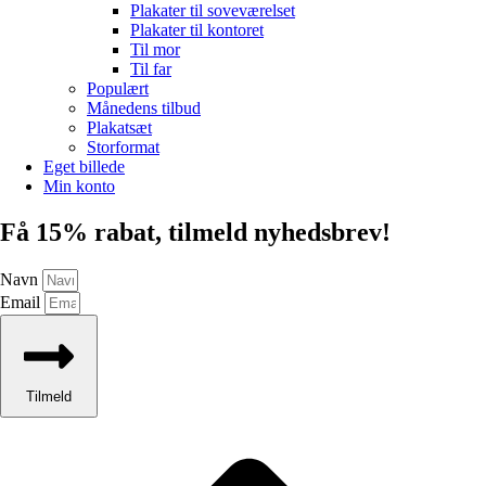
Plakater til soveværelset
Plakater til kontoret
Til mor
Til far
Populært
Månedens tilbud
Plakatsæt
Storformat
Eget billede
Min konto
Få 15% rabat, tilmeld nyhedsbrev!
Navn
Email
Tilmeld