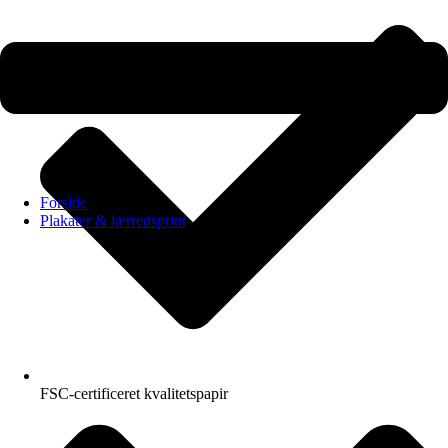
Forside
Plakater & lærredsprint
FSC-certificeret kvalitetspapir