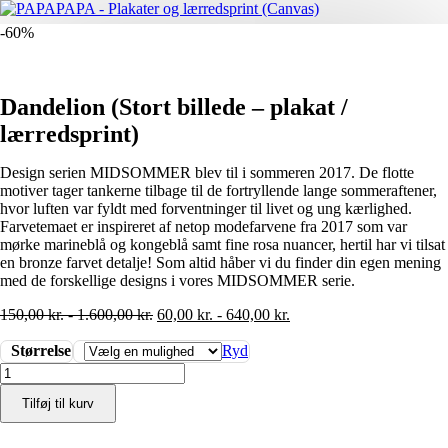
-60%
Dandelion (Stort billede – plakat /
lærredsprint)
Design serien MIDSOMMER blev til i sommeren 2017. De flotte
motiver tager tankerne tilbage til de fortryllende lange sommeraftener,
hvor luften var fyldt med forventninger til livet og ung kærlighed.
Farvetemaet er inspireret af netop modefarvene fra 2017 som var
mørke marineblå og kongeblå samt fine rosa nuancer, hertil har vi tilsat
en bronze farvet detalje! Som altid håber vi du finder din egen mening
med de forskellige designs i vores MIDSOMMER serie.
150,00
kr.
-
1.600,00
kr.
60,00
kr.
-
640,00
kr.
Størrelse
Ryd
Dandelion
(Stort
Tilføj til kurv
billede
-
plakat