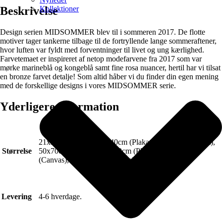
Kollektioner
Beskrivelse
Design serien MIDSOMMER blev til i sommeren 2017. De flotte
motiver tager tankerne tilbage til de fortryllende lange sommeraftener,
hvor luften var fyldt med forventninger til livet og ung kærlighed.
Farvetemaet er inspireret af netop modefarvene fra 2017 som var
mørke marineblå og kongeblå samt fine rosa nuancer, hertil har vi tilsat
en bronze farvet detalje! Som altid håber vi du finder din egen mening
med de forskellige designs i vores MIDSOMMER serie.
Yderligere information
21x30cm (Plakat), 30x40cm (Plakat), 40x50cm (Plakat),
Størrelse
50x70cm (Plakat), 70x100cm (Plakat), 50x70cm
(Canvas), 70x100cm (Canvas)
Levering
4-6 hverdage.