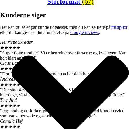
Storformat
(67)
Kunderne siger
Her kan du se et par kunde udtalelser, men du kan se flere på
trustpilot
eller du kan give os din anmeldelse på
Google reviews
.
Henriette Skrøder
★
★
★
★
★
"Super flotte motiver! Vi er henrykte over farverne og kvaliteten. Kan
helt klart anbefales".
Claus Langballe
★
★
★
★
★
"Flot farvegengivelse. Farverne matcher dem her på siden".
Andreas W. Nielsen
★
★
★
★
★
"Der stod 4-6 hverdage ved levering. Vi fik motiverne efter 3
hverdage, så vi er meget tilfredse. De store billeder er virkelig flotte."
Tine Juul
★
★
★
★
★
"Jeg modtog en forkert plakat. Men fik hurtigt talt med kundeservice
som var super søde og sendte mig straks den rigtige".
Camilla Høj
★
★
★
★
★