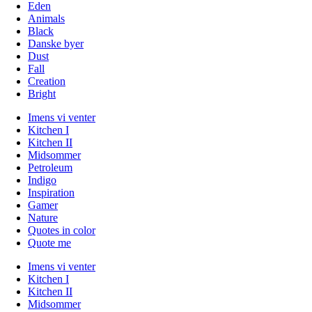
Eden
Animals
Black
Danske byer
Dust
Fall
Creation
Bright
Imens vi venter
Kitchen I
Kitchen II
Midsommer
Petroleum
Indigo
Inspiration
Gamer
Nature
Quotes in color
Quote me
Imens vi venter
Kitchen I
Kitchen II
Midsommer