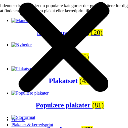
I denne sektion finder du populære kategorier der gør det lettere for dig
at finde en gave eller en plakat eller lærredprint til dig selv.
Månedens tilbud
(120)
Nyheder
(65)
Plakatsæt
(43)
Populære plakater
(81)
Forside
Plakater & lærredsprint