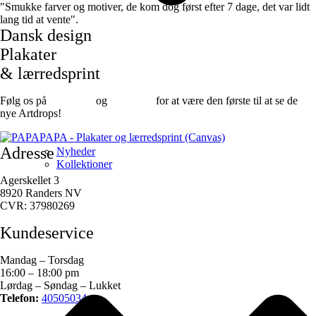
"Smukke farver og motiver, de kom dog først efter 7 dage, det var lidt
lang tid at vente".
Dansk design
Plakater
& lærredsprint
Følg os på
Facebook
og
instagram
for at være den første til at se de
nye Artdrops!
Adresse
Nyheder
Kollektioner
Agerskellet 3
8920 Randers NV
CVR: 37980269
Kundeservice
Mandag – Torsdag
16:00 – 18:00 pm
Lørdag – Søndag – Lukket
Telefon:
40505034