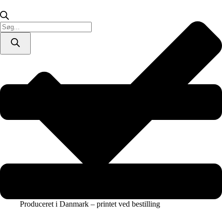
/
lærredsprint)
antal
Products
search
Produceret i Danmark – printet ved bestilling