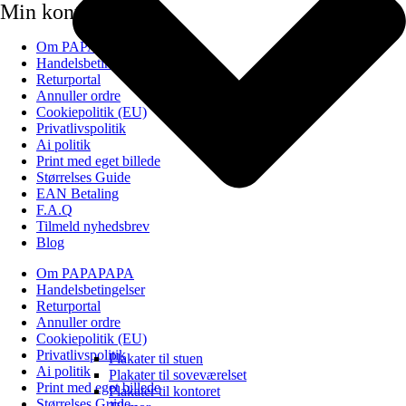
Min konto
Om PAPAPAPA
Handelsbetingelser
Returportal
Annuller ordre
Cookiepolitik (EU)
Privatlivspolitik
Ai politik
Print med eget billede
Størrelses Guide
EAN Betaling
F.A.Q
Tilmeld nyhedsbrev
Blog
Om PAPAPAPA
Handelsbetingelser
Returportal
Annuller ordre
Cookiepolitik (EU)
Privatlivspolitik
Plakater til stuen
Ai politik
Plakater til soveværelset
Print med eget billede
Plakater til kontoret
Størrelses Guide