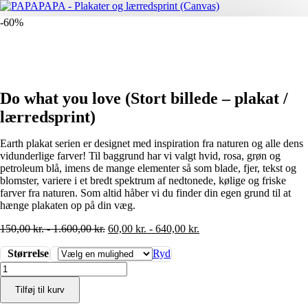
-60%
Do what you love (Stort billede – plakat /
lærredsprint)
Earth plakat serien er designet med inspiration fra naturen og alle dens
vidunderlige farver! Til baggrund har vi valgt hvid, rosa, grøn og
petroleum blå, imens de mange elementer så som blade, fjer, tekst og
blomster, variere i et bredt spektrum af nedtonede, kølige og friske
farver fra naturen. Som altid håber vi du finder din egen grund til at
hænge plakaten op på din væg.
150,00
kr.
-
1.600,00
kr.
60,00
kr.
-
640,00
kr.
Størrelse
Ryd
Do
what
Tilføj til kurv
you
love