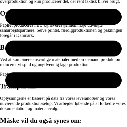
overproduktion og kun producerer det, der rent faktisk bliver brugt.
Oprindelse
Papiret produceres i EU og leveres gennem nøje udvalgte
samarbejdspartnere. Selve printet, færdigproduktionen og pakningen
foregår i Danmark.
Bæredygtighed
Ved at kombinere ansvarlige materialer med on-demand produktion
reducerer vi spild og unødvendig lagerproduktion.
Papir og emballage kan sorteres til genanvendelse efter brug.
Transparens
Oplysningerne er baseret på data fra vores leverandører og vores
nuværende produktionssetup. Vi arbejder løbende på at forbedre vores
dokumentation og materialevalg.
Måske vil du også synes om: