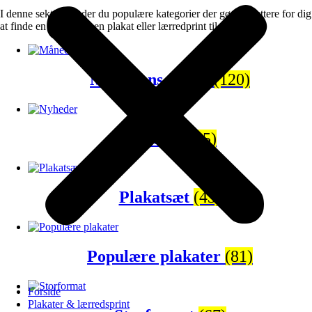
I denne sektion finder du populære kategorier der gør det lettere for dig
at finde en gave eller en plakat eller lærredprint til dig selv.
Månedens tilbud
(120)
Nyheder
(65)
Plakatsæt
(43)
Populære plakater
(81)
Forside
Plakater & lærredsprint