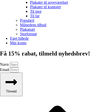
Plakater til soveværelset
Plakater til kontoret
Til mor
Til far
Populært
Månedens tilbud
Plakatsæt
Storformat
Eget billede
Min konto
Få 15% rabat, tilmeld nyhedsbrev!
Navn
Email
Tilmeld