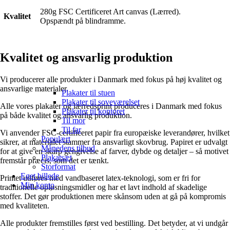
280g FSC Certificeret Art canvas (Lærred).
Kvalitet
Opspændt på blindramme.
Kvalitet og ansvarlig produktion
Vi producerer alle produkter i Danmark med fokus på høj kvalitet og
ansvarlige materialer.
Plakater til stuen
Plakater til soveværelset
Alle vores plakater og lærredsprint produceres i Danmark med fokus
Plakater til kontoret
på både kvalitet og ansvarlig produktion.
Til mor
Til far
Vi anvender FSC-certificeret papir fra europæiske leverandører, hvilket
Populært
sikrer, at materialet stammer fra ansvarligt skovbrug. Papiret er udvalgt
Månedens tilbud
for at give en skarp gengivelse af farver, dybde og detaljer – så motivet
Plakatsæt
fremstår præcis, som det er tænkt.
Storformat
Eget billede
Printet udføres med vandbaseret latex-teknologi, som er fri for
Min konto
traditionelle opløsningsmidler og har et lavt indhold af skadelige
stoffer. Det gør produktionen mere skånsom uden at gå på kompromis
med kvaliteten.
Alle produkter fremstilles først ved bestilling. Det betyder, at vi undgår