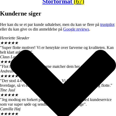
Storformat
(67)
Kunderne siger
Her kan du se et par kunde udtalelser, men du kan se flere på
trustpilot
eller du kan give os din anmeldelse på
Google reviews
.
Henriette Skrøder
★
★
★
★
★
"Super flotte motiver! Vi er henrykte over farverne og kvaliteten. Kan
helt klart anbefales".
Claus Langballe
★
★
★
★
★
"Flot farvegengivelse. Farverne matcher dem her på siden".
Andreas W. Nielsen
★
★
★
★
★
"Der stod 4-6 hverdage ved levering. Vi fik motiverne efter 3
hverdage, så vi er meget tilfredse. De store billeder er virkelig flotte."
Tine Juul
★
★
★
★
★
"Jeg modtog en forkert plakat. Men fik hurtigt talt med kundeservice
som var super søde og sendte mig straks den rigtige".
Camilla Høj
★
★
★
★
★