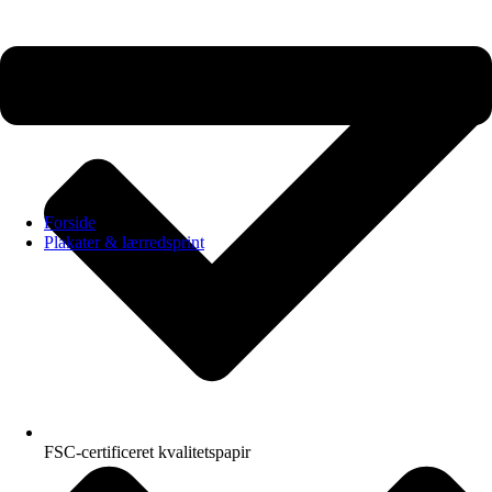
Forside
Plakater & lærredsprint
FSC-certificeret kvalitetspapir