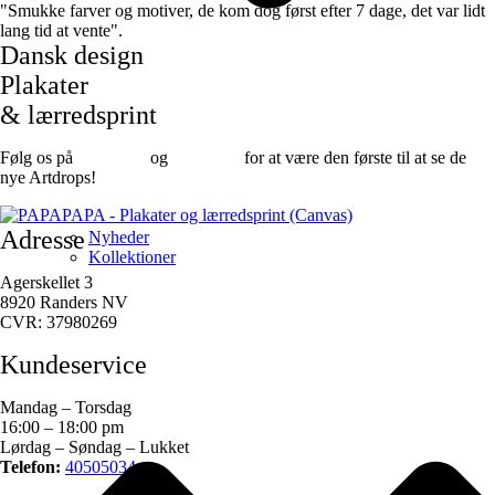
"Smukke farver og motiver, de kom dog først efter 7 dage, det var lidt
lang tid at vente".
Dansk design
Plakater
& lærredsprint
Følg os på
Facebook
og
instagram
for at være den første til at se de
nye Artdrops!
Adresse
Nyheder
Kollektioner
Agerskellet 3
8920 Randers NV
CVR: 37980269
Kundeservice
Mandag – Torsdag
16:00 – 18:00 pm
Lørdag – Søndag – Lukket
Telefon:
40505034