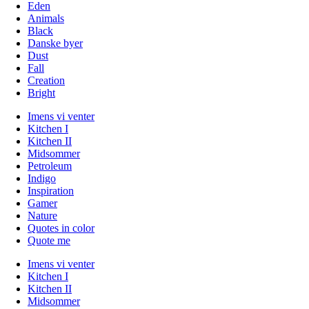
Eden
Animals
Black
Danske byer
Dust
Fall
Creation
Bright
Imens vi venter
Kitchen I
Kitchen II
Midsommer
Petroleum
Indigo
Inspiration
Gamer
Nature
Quotes in color
Quote me
Imens vi venter
Kitchen I
Kitchen II
Midsommer