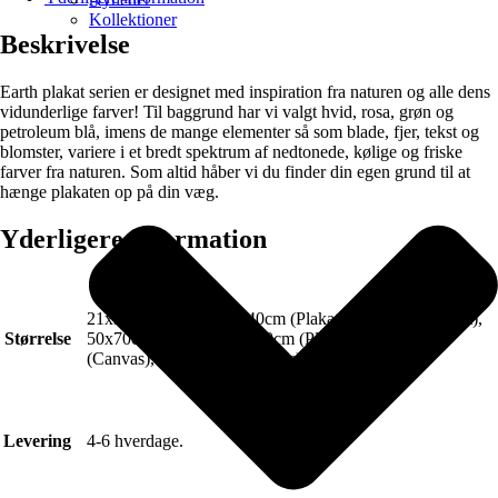
Kollektioner
Beskrivelse
Earth plakat serien er designet med inspiration fra naturen og alle dens
vidunderlige farver! Til baggrund har vi valgt hvid, rosa, grøn og
petroleum blå, imens de mange elementer så som blade, fjer, tekst og
blomster, variere i et bredt spektrum af nedtonede, kølige og friske
farver fra naturen. Som altid håber vi du finder din egen grund til at
hænge plakaten op på din væg.
Yderligere information
21x30cm (Plakat), 30x40cm (Plakat), 40x50cm (Plakat),
Størrelse
50x70cm (Plakat), 70x100cm (Plakat), 50x70cm
(Canvas), 70x100cm (Canvas)
Levering
4-6 hverdage.