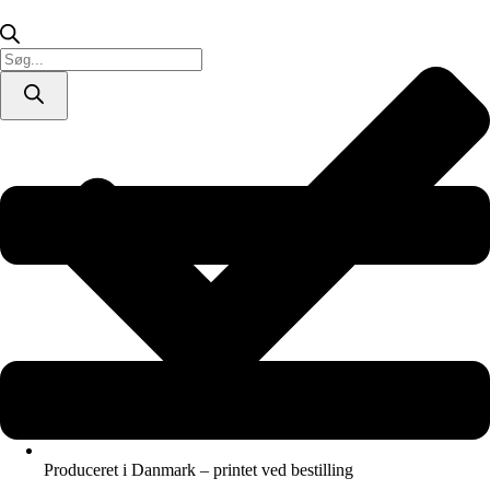
(Stort
billede
-
Products
plakat
search
/
lærredsprint)
antal
Produceret i Danmark – printet ved bestilling