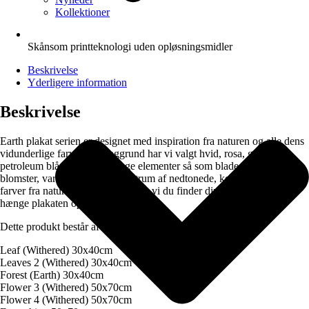
Kollektioner
Skånsom printteknologi uden opløsningsmidler
Beskrivelse
Yderligere information
Beskrivelse
Earth plakat serien er designet med inspiration fra naturen og alle dens
vidunderlige farver! Til baggrund har vi valgt hvid, rosa, grøn og
petroleum blå, imens de mange elementer så som blade, fjer, tekst og
blomster, variere i et bredt spektrum af nedtonede, kølige og friske
farver fra naturen. Som altid håber vi du finder din egen grund til at
hænge plakaten op på din væg.
Dette produkt består af følgende designs:
Leaf (Withered) 30x40cm
Leaves 2 (Withered) 30x40cm
Forest (Earth) 30x40cm
Flower 3 (Withered) 50x70cm
Flower 4 (Withered) 50x70cm