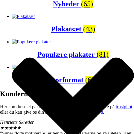
Nyheder
(65)
Plakatsæt
(43)
Populære plakater
(81)
Storformat
(67)
Kunderne siger
Her kan du se et par kunde udtalelser, men du kan se flere på
trustpilot
eller du kan give os din anmeldelse på
Google reviews
.
Henriette Skrøder
★
★
★
★
★
"Super flotte motiver! Vi er henrykte over farverne og kvaliteten. Kan