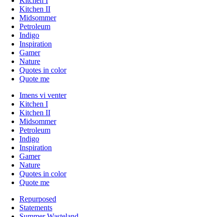
Kitchen I
Kitchen II
Midsommer
Petroleum
Indigo
Inspiration
Gamer
Nature
Quotes in color
Quote me
Imens vi venter
Kitchen I
Kitchen II
Midsommer
Petroleum
Indigo
Inspiration
Gamer
Nature
Quotes in color
Quote me
Repurposed
Statements
Summer Wasteland