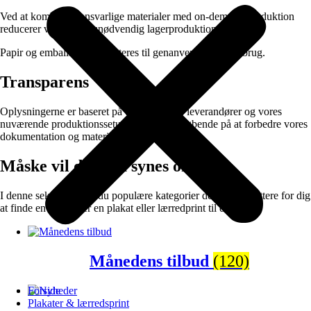
Ved at kombinere ansvarlige materialer med on-demand produktion
reducerer vi spild og unødvendig lagerproduktion.
Papir og emballage kan sorteres til genanvendelse efter brug.
Transparens
Oplysningerne er baseret på data fra vores leverandører og vores
nuværende produktionssetup. Vi arbejder løbende på at forbedre vores
dokumentation og materialevalg.
Måske vil du også synes om:
I denne sektion finder du populære kategorier der gør det lettere for dig
at finde en gave eller en plakat eller lærredprint til dig selv.
Månedens tilbud
(120)
Forside
Plakater & lærredsprint