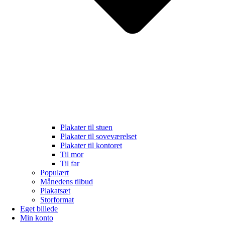
Plakater til stuen
Plakater til soveværelset
Plakater til kontoret
Til mor
Til far
Populært
Månedens tilbud
Plakatsæt
Storformat
Eget billede
Min konto