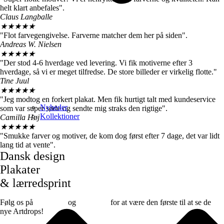
helt klart anbefales".
Claus Langballe
★
★
★
★
★
"Flot farvegengivelse. Farverne matcher dem her på siden".
Andreas W. Nielsen
★
★
★
★
★
"Der stod 4-6 hverdage ved levering. Vi fik motiverne efter 3
hverdage, så vi er meget tilfredse. De store billeder er virkelig flotte."
Tine Juul
★
★
★
★
★
"Jeg modtog en forkert plakat. Men fik hurtigt talt med kundeservice
Nyheder
som var super søde og sendte mig straks den rigtige".
Kollektioner
Camilla Høj
★
★
★
★
★
"Smukke farver og motiver, de kom dog først efter 7 dage, det var lidt
lang tid at vente".
Dansk design
Plakater
& lærredsprint
Følg os på
Facebook
og
instagram
for at være den første til at se de
nye Artdrops!