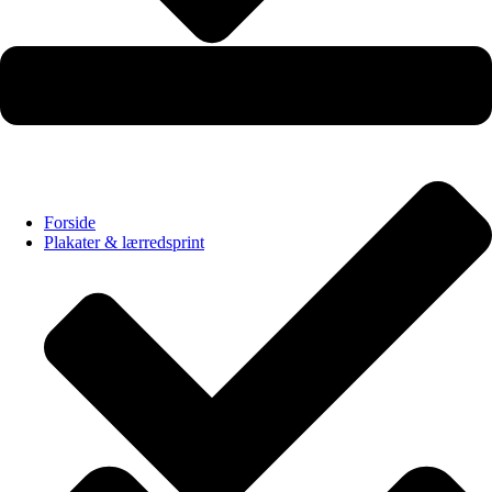
Produceret i Danmark – printet ved bestilling
Forside
Plakater & lærredsprint