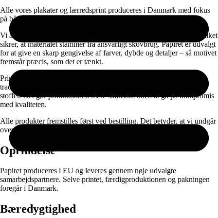
Alle vores plakater og lærredsprint produceres i Danmark med fokus
på både kvalitet og ansvarlig produktion.
Vi anvender FSC-certificeret papir fra europæiske leverandører, hvilket
sikrer, at materialet stammer fra ansvarligt skovbrug. Papiret er udvalgt
for at give en skarp gengivelse af farver, dybde og detaljer – så motivet
fremstår præcis, som det er tænkt.
Printet udføres med vandbaseret latex-teknologi, som er fri for
traditionelle opløsningsmidler og har et lavt indhold af skadelige
stoffer. Det gør produktionen mere skånsom uden at gå på kompromis
med kvaliteten.
Alle produkter fremstilles først ved bestilling. Det betyder, at vi undgår
overproduktion og kun producerer det, der rent faktisk bliver brugt.
Oprindelse
Papiret produceres i EU og leveres gennem nøje udvalgte
samarbejdspartnere. Selve printet, færdigproduktionen og pakningen
foregår i Danmark.
Bæredygtighed