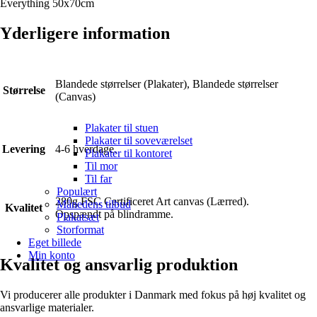
Everything 50x70cm
Yderligere information
Blandede størrelser (Plakater), Blandede størrelser
Størrelse
(Canvas)
Plakater til stuen
Plakater til soveværelset
Levering
4-6 hverdage.
Plakater til kontoret
Til mor
Til far
Populært
280g FSC Certificeret Art canvas (Lærred).
Månedens tilbud
Kvalitet
Opspændt på blindramme.
Plakatsæt
Storformat
Eget billede
Min konto
Kvalitet og ansvarlig produktion
Vi producerer alle produkter i Danmark med fokus på høj kvalitet og
ansvarlige materialer.