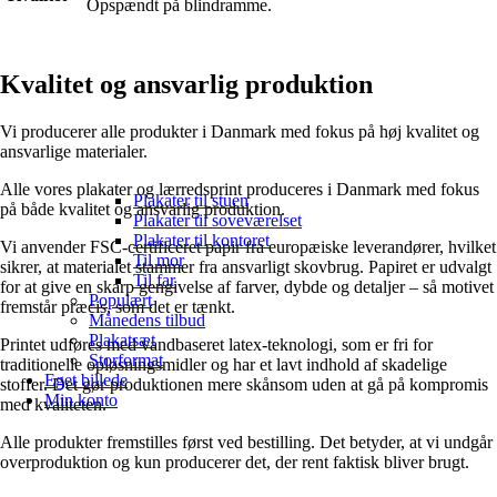
Opspændt på blindramme.
Kvalitet og ansvarlig produktion
Vi producerer alle produkter i Danmark med fokus på høj kvalitet og
ansvarlige materialer.
Alle vores plakater og lærredsprint produceres i Danmark med fokus
Plakater til stuen
på både kvalitet og ansvarlig produktion.
Plakater til soveværelset
Plakater til kontoret
Vi anvender FSC-certificeret papir fra europæiske leverandører, hvilket
Til mor
sikrer, at materialet stammer fra ansvarligt skovbrug. Papiret er udvalgt
Til far
for at give en skarp gengivelse af farver, dybde og detaljer – så motivet
Populært
fremstår præcis, som det er tænkt.
Månedens tilbud
Plakatsæt
Printet udføres med vandbaseret latex-teknologi, som er fri for
Storformat
traditionelle opløsningsmidler og har et lavt indhold af skadelige
Eget billede
stoffer. Det gør produktionen mere skånsom uden at gå på kompromis
Min konto
med kvaliteten.
Alle produkter fremstilles først ved bestilling. Det betyder, at vi undgår
overproduktion og kun producerer det, der rent faktisk bliver brugt.