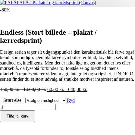
-60%
Endless (Stort billede – plakat /
lærredsprint)
Design serien tager sit udgangspunkt i den karakteristisk blå farve også
kendt som indigo. Den blå farve symboliserer tillid, loyalitet, selvtillid,
sandhed og intelligens. Men det er ikke lige meget om det er lys eller
mørkeblå, da lyseblå forbindes ro, forståelse og blødhed imens
mørkeblå repræsenterer viden, magt, integritet og seriøsitet. I INDIGO
serien finder du et stort udvalg af smukke motiver inspireret af naturen.
150,00
kr.
-
1.600,00
kr.
60,00
kr.
-
640,00
kr.
Størrelse
Ryd
Endless
(Stort
Tilføj til kurv
billede
-
plakat
/