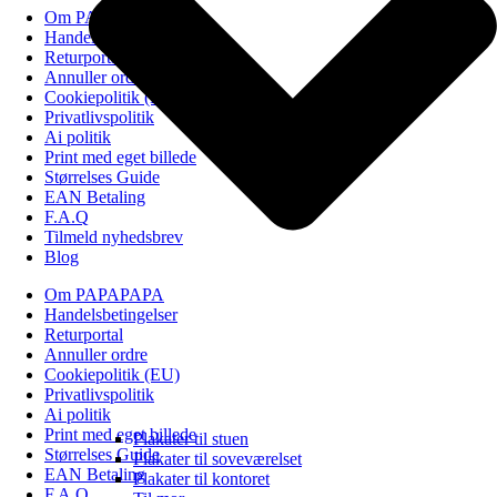
Om PAPAPAPA
Handelsbetingelser
Returportal
Annuller ordre
Cookiepolitik (EU)
Privatlivspolitik
Ai politik
Print med eget billede
Størrelses Guide
EAN Betaling
F.A.Q
Tilmeld nyhedsbrev
Blog
Om PAPAPAPA
Handelsbetingelser
Returportal
Annuller ordre
Cookiepolitik (EU)
Privatlivspolitik
Ai politik
Print med eget billede
Plakater til stuen
Størrelses Guide
Plakater til soveværelset
EAN Betaling
Plakater til kontoret
F.A.Q