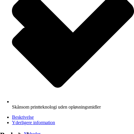
Skånsom printteknologi uden opløsningsmidler
Beskrivelse
Yderligere information
Nyheder