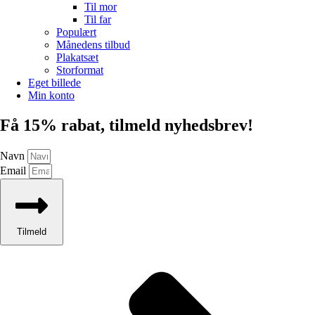
Til mor
Til far
Populært
Månedens tilbud
Plakatsæt
Storformat
Eget billede
Min konto
Få 15% rabat, tilmeld nyhedsbrev!
Navn
Email
Tilmeld