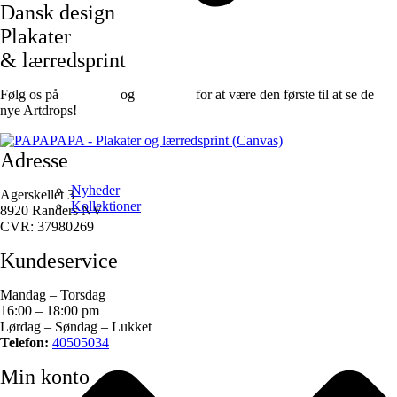
Dansk design
Plakater
& lærredsprint
Følg os på
Facebook
og
instagram
for at være den første til at se de
nye Artdrops!
Adresse
Nyheder
Agerskellet 3
Kollektioner
8920 Randers NV
CVR: 37980269
Kundeservice
Mandag – Torsdag
16:00 – 18:00 pm
Lørdag – Søndag – Lukket
Telefon:
40505034
Min konto