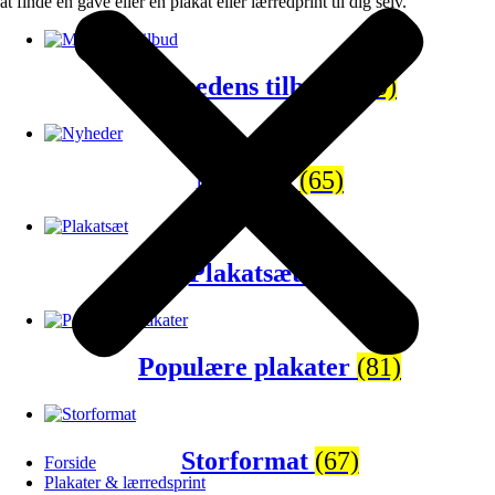
at finde en gave eller en plakat eller lærredprint til dig selv.
Månedens tilbud
(120)
Nyheder
(65)
Plakatsæt
(43)
Populære plakater
(81)
Storformat
(67)
Forside
Plakater & lærredsprint