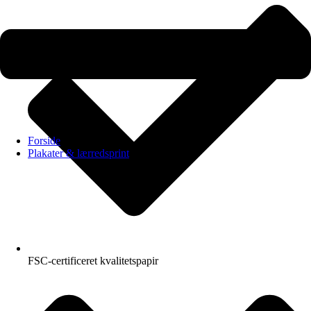
Forside
Plakater & lærredsprint
FSC-certificeret kvalitetspapir