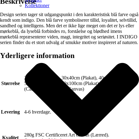
Beskrivelse
Kollektioner
Design serien tager sit udgangspunkt i den karakteristisk blå farve også
kendt som indigo. Den blå farve symboliserer tillid, loyalitet, selvtillid,
sandhed og intelligens. Men det er ikke lige meget om det er lys eller
mørkeblå, da lyseblå forbindes ro, forståelse og blødhed imens
mørkeblå repræsenterer viden, magt, integritet og seriøsitet. I INDIGO
serien finder du et stort udvalg af smukke motiver inspireret af naturen.
Yderligere information
21x30cm (Plakat), 30x40cm (Plakat), 40x50cm (Plakat),
Størrelse
50x70cm (Plakat), 70x100cm (Plakat), 50x70cm
(Canvas), 70x100cm (Canvas)
Levering
4-6 hverdage.
280g FSC Certificeret Art canvas (Lærred).
Kvalitet