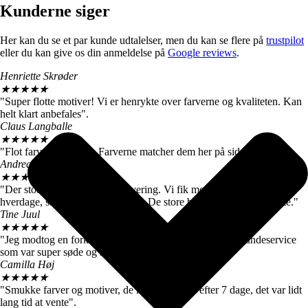
Kunderne siger
Her kan du se et par kunde udtalelser, men du kan se flere på
trustpilot
eller du kan give os din anmeldelse på
Google reviews
.
Henriette Skrøder
★
★
★
★
★
"Super flotte motiver! Vi er henrykte over farverne og kvaliteten. Kan
helt klart anbefales".
Claus Langballe
★
★
★
★
★
"Flot farvegengivelse. Farverne matcher dem her på siden".
Andreas W. Nielsen
★
★
★
★
★
"Der stod 4-6 hverdage ved levering. Vi fik motiverne efter 3
hverdage, så vi er meget tilfredse. De store billeder er virkelig flotte."
Tine Juul
★
★
★
★
★
"Jeg modtog en forkert plakat. Men fik hurtigt talt med kundeservice
som var super søde og sendte mig straks den rigtige".
Camilla Høj
★
★
★
★
★
"Smukke farver og motiver, de kom dog først efter 7 dage, det var lidt
lang tid at vente".