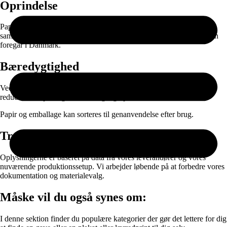
Oprindelse
Papiret produceres i EU og leveres gennem nøje udvalgte
samarbejdspartnere. Selve printet, færdigproduktionen og pakningen
foregår i Danmark.
Bæredygtighed
Ved at kombinere ansvarlige materialer med on-demand produktion
reducerer vi spild og unødvendig lagerproduktion.
Papir og emballage kan sorteres til genanvendelse efter brug.
Transparens
Oplysningerne er baseret på data fra vores leverandører og vores
nuværende produktionssetup. Vi arbejder løbende på at forbedre vores
dokumentation og materialevalg.
Måske vil du også synes om:
I denne sektion finder du populære kategorier der gør det lettere for dig