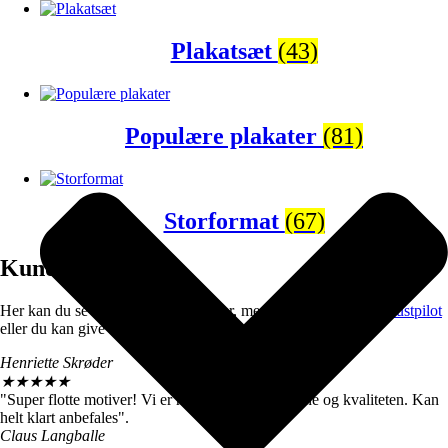
Plakatsæt
(43)
Populære plakater
(81)
Storformat
(67)
Kunderne siger
Her kan du se et par kunde udtalelser, men du kan se flere på
trustpilot
eller du kan give os din anmeldelse på
Google reviews
.
Henriette Skrøder
★
★
★
★
★
"Super flotte motiver! Vi er henrykte over farverne og kvaliteten. Kan
helt klart anbefales".
Claus Langballe