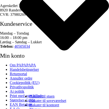
Agerskellet 3
8920 Randers NV
CVR: 37980269
Kundeservice
Mandag – Torsdag
16:00 – 18:00 pm
Lørdag – Søndag – Lukket
Telefon:
40505034
Min konto
Om PAPAPAPA
Handelsbetingelser
Returportal
Annuller ordre
Cookiepolitik (EU)
Privatlivspolitik
Ai politik
Print med eget billede
Plakater til stuen
Størrelses Guide
Plakater til soveværelset
EAN Betaling
Plakater til kontoret
F.A.Q