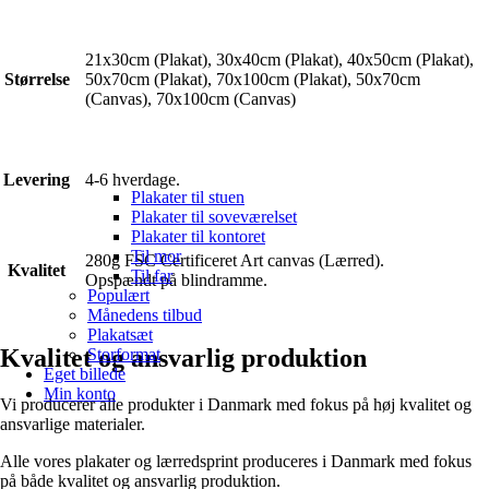
21x30cm (Plakat), 30x40cm (Plakat), 40x50cm (Plakat),
Størrelse
50x70cm (Plakat), 70x100cm (Plakat), 50x70cm
(Canvas), 70x100cm (Canvas)
Levering
4-6 hverdage.
Plakater til stuen
Plakater til soveværelset
Plakater til kontoret
Til mor
280g FSC Certificeret Art canvas (Lærred).
Kvalitet
Til far
Opspændt på blindramme.
Populært
Månedens tilbud
Plakatsæt
Kvalitet og ansvarlig produktion
Storformat
Eget billede
Min konto
Vi producerer alle produkter i Danmark med fokus på høj kvalitet og
ansvarlige materialer.
Alle vores plakater og lærredsprint produceres i Danmark med fokus
på både kvalitet og ansvarlig produktion.