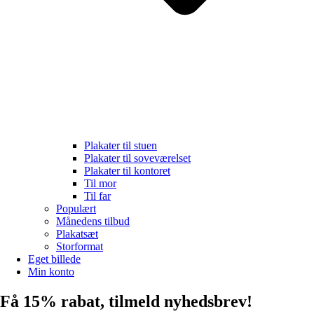
Plakater til stuen
Plakater til soveværelset
Plakater til kontoret
Til mor
Til far
Populært
Månedens tilbud
Plakatsæt
Storformat
Eget billede
Min konto
Få 15% rabat, tilmeld nyhedsbrev!