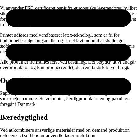
Vi anvender FSC-certificeret papir fra europæiske leverandører, hvilket
sikrer, at materialet stammer fra ansvarligt skovbrug. Papiret er udvalgt
for at give en skarp gengivelse af farver, dybde og detaljer – så motivet
fremstår præcis, som det er tænkt.
Printet udføres med vandbaseret latex-teknologi, som er fri for
traditionelle opløsningsmidler og har et lavt indhold af skadelige
stoffer. Det gør produktionen mere skånsom uden at gå på kompromis
med kvaliteten.
Alle produkter fremstilles først ved bestilling. Det betyder, at vi undgår
overproduktion og kun producerer det, der rent faktisk bliver brugt.
Oprindelse
Papiret produceres i EU og leveres gennem nøje udvalgte
samarbejdspartnere. Selve printet, færdigproduktionen og pakningen
foregår i Danmark.
Bæredygtighed
Ved at kombinere ansvarlige materialer med on-demand produktion
reducerer vi spild og unødvendig lagerproduktion.