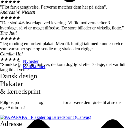
★
★
★
★
★
"Flot farvegengivelse. Farverne matcher dem her på siden".
Andreas W. Nielsen
★
★
★
★
★
"Der stod 4-6 hverdage ved levering. Vi fik motiverne efter 3
hverdage, så vi er meget tilfredse. De store billeder er virkelig flotte."
Tine Juul
★
★
★
★
★
"Jeg modtog en forkert plakat. Men fik hurtigt talt med kundeservice
som var super søde og sendte mig straks den rigtige".
Camilla Høj
★
★
★
★
★
Nyheder
"Smukke farver og motiver, de kom dog først efter 7 dage, det var lidt
Kollektioner
lang tid at vente".
Dansk design
Plakater
& lærredsprint
Følg os på
Facebook
og
instagram
for at være den første til at se de
nye Artdrops!
Adresse