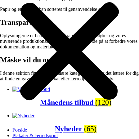
Papir og emballage kan sorteres til genanvendelse efter brug.
Transparens
Oplysningerne er baseret på data fra vores leverandører og vores
nuværende produktionssetup. Vi arbejder løbende på at forbedre vores
dokumentation og materialevalg.
Måske vil du også synes om:
I denne sektion finder du populære kategorier der gør det lettere for dig
at finde en gave eller en plakat eller lærredprint til dig selv.
Månedens tilbud
(120)
Nyheder
(65)
Forside
Plakater & lærredsprint