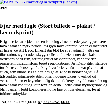
-60%
Fjer med fugle (Stort billede – plakat /
lærredsprint)
Bright serien arbejder med en blanding af nedtonede lyse og jordnære
farver samt en mørk petroleums grøn farvekontrast. Serien er inspireret
af lineart og Art Deco. Lineart står blot for stregtegning – altså en
illustration, tegnet uden skygger eller andre elementer der skaber et
tredimensionelt rum, før fotografiet blev opfundet, var dette den
primære illustrationsform brugt i publikationer. Art Deco stilen startede
før første verdenskrig i frankrig, hvor hele samfundet var påvirket af
stilen, som kunne ses i alt fra design af skibe til møbler og tøj. På
tidspunktet signalerede stilen også moderne luksus, overflod og
velstand. Stilen er letgenkendelig da den fx benytter guld materialer og
farver samt veolur og satin textiler, derne i petroleums mørkegrønne og
blå nuancer. Hertil kombineres nogle fine og lyse elementer, for at
fuldføre udtrykket.
150,00
kr.
-
1.600,00
kr.
60,00
kr.
-
640,00
kr.