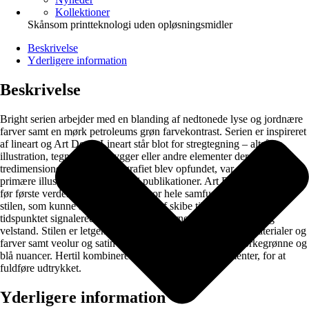
Kollektioner
Skånsom printteknologi uden opløsningsmidler
Beskrivelse
Yderligere information
Beskrivelse
Bright serien arbejder med en blanding af nedtonede lyse og jordnære
farver samt en mørk petroleums grøn farvekontrast. Serien er inspireret
af lineart og Art Deco. Lineart står blot for stregtegning – altså en
illustration, tegnet uden skygger eller andre elementer der skaber et
tredimensionelt rum, før fotografiet blev opfundet, var dette den
primære illustrationsform brugt i publikationer. Art Deco stilen startede
før første verdenskrig i frankrig, hvor hele samfundet var påvirket af
stilen, som kunne ses i alt fra design af skibe til møbler og tøj. På
tidspunktet signalerede stilen også moderne luksus, overflod og
velstand. Stilen er letgenkendelig da den fx benytter guld materialer og
farver samt veolur og satin textiler, derne i petroleums mørkegrønne og
blå nuancer. Hertil kombineres nogle fine og lyse elementer, for at
fuldføre udtrykket.
Yderligere information