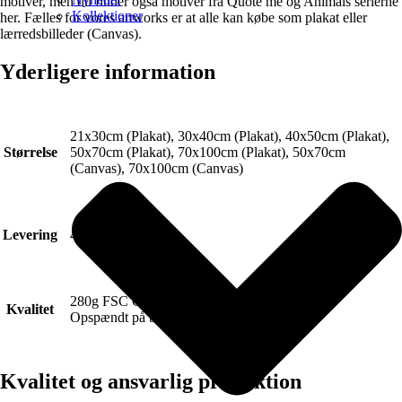
motiver, men du finder også motiver fra Quote me og Animals serierne
Kollektioner
her. Fælles for vores artworks er at alle kan købe som plakat eller
lærredsbilleder (Canvas).
Yderligere information
21x30cm (Plakat), 30x40cm (Plakat), 40x50cm (Plakat),
Størrelse
50x70cm (Plakat), 70x100cm (Plakat), 50x70cm
(Canvas), 70x100cm (Canvas)
Levering
4-6 hverdage.
280g FSC Certificeret Art canvas (Lærred).
Kvalitet
Opspændt på blindramme.
Kvalitet og ansvarlig produktion