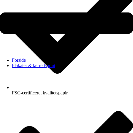
Forside
Plakater & lærredsprint
FSC-certificeret kvalitetspapir