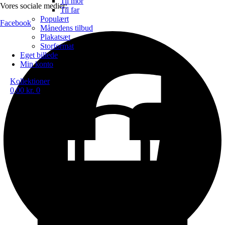
Til mor
Vores sociale medier:
Til far
Populært
Facebook
Månedens tilbud
Plakatsæt
Storformat
Eget billede
Min konto
Kollektioner
0,00
kr.
0