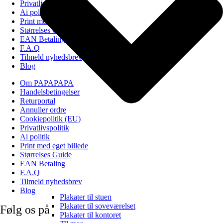
Privatlivspolitik
Ai politik
Print med eget billede
Størrelses Guide
EAN Betaling
F.A.Q
Tilmeld nyhedsbrev
Blog
Om PAPAPAPA
Handelsbetingelser
Returportal
Annuller ordre
Cookiepolitik (EU)
Privatlivspolitik
Ai politik
Print med eget billede
Størrelses Guide
EAN Betaling
F.A.Q
Tilmeld nyhedsbrev
Blog
Plakater til stuen
Plakater til soveværelset
Følg os på
Plakater til kontoret