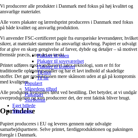
Vi producerer alle produkter i Danmark med fokus på høj kvalitet og
ansvarlige materialer.
Alle vores plakater og lærredsprint produceres i Danmark med fokus
på både kvalitet og ansvarlig produktion.
Vi anvender FSC-certificeret papir fra europæiske leverandører, hvilket
sikrer, at materialet stammer fra ansvarligt skovbrug. Papiret er udvalgt
for at give en skarp gengivelse af farver, dybde og detaljer – så motivet
fremstår præcis, som det er tænkt.
Plakater til stuen
Plakater til soveværelset
Printet udføres med vandbaseret latex-teknologi, som er fri for
Plakater til kontoret
traditionelle opløsningsmidler og har et lavt indhold af skadelige
Til mor
stoffer. Det gør produktionen mere skånsom uden at gå på kompromis
Til far
med kvaliteten.
Populært
Månedens tilbud
Alle produkter fremstilles først ved bestilling. Det betyder, at vi undgår
Plakatsæt
overproduktion og kun producerer det, der rent faktisk bliver brugt.
Storformat
Eget billede
Oprindelse
Min konto
Papiret produceres i EU og leveres gennem nøje udvalgte
samarbejdspartnere. Selve printet, færdigproduktionen og pakningen
foregår i Danmark.