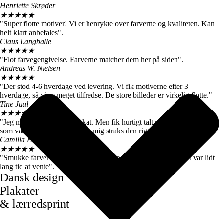
Henriette Skrøder
★
★
★
★
★
"Super flotte motiver! Vi er henrykte over farverne og kvaliteten. Kan
helt klart anbefales".
Claus Langballe
★
★
★
★
★
"Flot farvegengivelse. Farverne matcher dem her på siden".
Andreas W. Nielsen
★
★
★
★
★
"Der stod 4-6 hverdage ved levering. Vi fik motiverne efter 3
hverdage, så vi er meget tilfredse. De store billeder er virkelig flotte."
Tine Juul
★
★
★
★
★
"Jeg modtog en forkert plakat. Men fik hurtigt talt med kundeservice
som var super søde og sendte mig straks den rigtige".
Camilla Høj
★
★
★
★
★
"Smukke farver og motiver, de kom dog først efter 7 dage, det var lidt
lang tid at vente".
Dansk design
Plakater
& lærredsprint