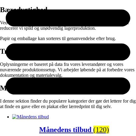
Bæredygtighed
Ved at kombinere ansvarlige materialer med on-demand produktion
reducerer vi spild og unødvendig lagerproduktion.
Papir og emballage kan sorteres til genanvendelse efter brug.
Transparens
Oplysningerne er baseret på data fra vores leverandører og vores
nuværende produktionssetup. Vi arbejder løbende på at forbedre vores
dokumentation og materialevalg.
Måske vil du også synes om:
I denne sektion finder du populære kategorier der gør det lettere for dig
at finde en gave eller en plakat eller lærredprint til dig selv.
Månedens tilbud
(120)