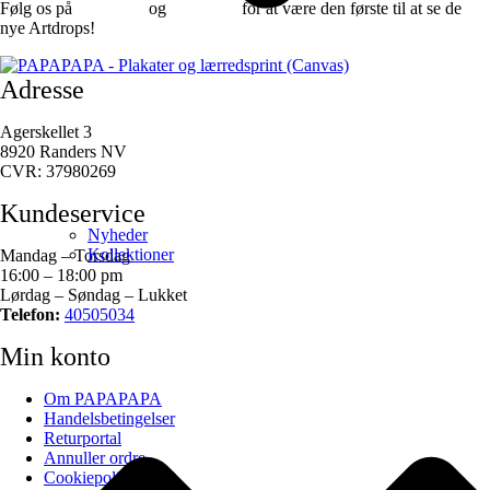
Følg os på
Facebook
og
instagram
for at være den første til at se de
nye Artdrops!
Adresse
Agerskellet 3
8920 Randers NV
CVR: 37980269
Kundeservice
Nyheder
Kollektioner
Mandag – Torsdag
16:00 – 18:00 pm
Lørdag – Søndag – Lukket
Telefon:
40505034
Min konto
Om PAPAPAPA
Handelsbetingelser
Returportal
Annuller ordre
Cookiepolitik (EU)