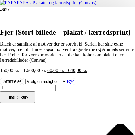
-60%
Fjer (Stort billede – plakat / lærredsprint)
Black er samling af motiver der er sort/hvid. Serien har sine egne
motiver, men du finder også motiver fra Quote me og Animals serierne
her. Fælles for vores artworks er at alle kan købe som plakat eller
lærredsbilleder (Canvas).
150,00
kr.
-
1.600,00
kr.
60,00
kr.
-
640,00
kr.
Størrelse
Ryd
Fjer
(Stort
Tilføj til kurv
billede
-
plakat
/
lærredsprint)
antal