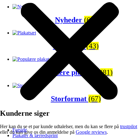
Nyheder
(65)
Plakatsæt
(43)
Populære plakater
(81)
Storformat
(67)
Kunderne siger
Her kan du se et par kunde udtalelser, men du kan se flere på
trustpilot
Forside
eller du kan give os din anmeldelse på
Google reviews
.
Plakater & lærredsprint