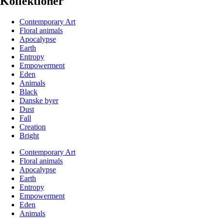
Kollektioner
Contemporary Art
Floral animals
Apocalypse
Earth
Entropy
Empowerment
Eden
Animals
Black
Danske byer
Dust
Fall
Creation
Bright
Contemporary Art
Floral animals
Apocalypse
Earth
Entropy
Empowerment
Eden
Animals