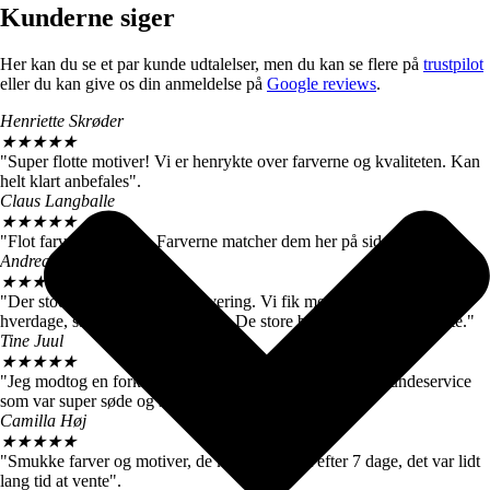
Kunderne siger
Her kan du se et par kunde udtalelser, men du kan se flere på
trustpilot
eller du kan give os din anmeldelse på
Google reviews
.
Henriette Skrøder
★
★
★
★
★
"Super flotte motiver! Vi er henrykte over farverne og kvaliteten. Kan
helt klart anbefales".
Claus Langballe
★
★
★
★
★
"Flot farvegengivelse. Farverne matcher dem her på siden".
Andreas W. Nielsen
★
★
★
★
★
"Der stod 4-6 hverdage ved levering. Vi fik motiverne efter 3
hverdage, så vi er meget tilfredse. De store billeder er virkelig flotte."
Tine Juul
★
★
★
★
★
"Jeg modtog en forkert plakat. Men fik hurtigt talt med kundeservice
som var super søde og sendte mig straks den rigtige".
Camilla Høj
★
★
★
★
★
"Smukke farver og motiver, de kom dog først efter 7 dage, det var lidt
lang tid at vente".