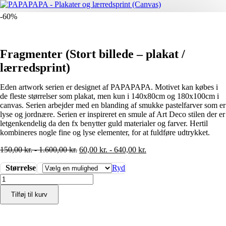
-60%
Fragmenter (Stort billede – plakat /
lærredsprint)
Eden artwork serien er designet af PAPAPAPA. Motivet kan købes i
de fleste størrelser som plakat, men kun i 140x80cm og 180x100cm i
canvas. Serien arbejder med en blanding af smukke pastelfarver som er
lyse og jordnære. Serien er inspireret en smule af Art Deco stilen der er
letgenkendelig da den fx benytter guld materialer og farver. Hertil
kombineres nogle fine og lyse elementer, for at fuldføre udtrykket.
150,00
kr.
-
1.600,00
kr.
60,00
kr.
-
640,00
kr.
Størrelse
Ryd
Fragmenter
(Stort
Tilføj til kurv
billede
-
plakat
/