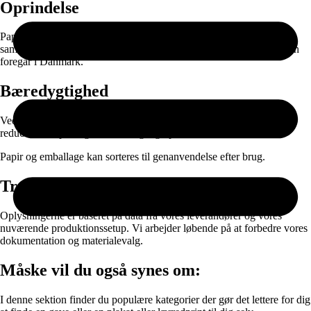
Oprindelse
Papiret produceres i EU og leveres gennem nøje udvalgte
samarbejdspartnere. Selve printet, færdigproduktionen og pakningen
foregår i Danmark.
Bæredygtighed
Ved at kombinere ansvarlige materialer med on-demand produktion
reducerer vi spild og unødvendig lagerproduktion.
Papir og emballage kan sorteres til genanvendelse efter brug.
Transparens
Oplysningerne er baseret på data fra vores leverandører og vores
nuværende produktionssetup. Vi arbejder løbende på at forbedre vores
dokumentation og materialevalg.
Måske vil du også synes om:
I denne sektion finder du populære kategorier der gør det lettere for dig