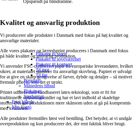
Opspændt på blindramme.
Kvalitet og ansvarlig produktion
Vi producerer alle produkter i Danmark med fokus på høj kvalitet og
ansvarlige materialer.
Alle vores plakater og lærredsprint produceres i Danmark med fokus
Plakater til stuen
på både kvalitet og ansvarlig produktion.
Plakater til soveværelset
Plakater til kontoret
Vi anvender FSC-certificeret papir fra europæiske leverandører, hvilket
Til mor
sikrer, at materialet stammer fra ansvarligt skovbrug. Papiret er udvalgt
Til far
for at give en skarp gengivelse af farver, dybde og detaljer – så motivet
Populært
fremstår præcis, som det er tænkt.
Månedens tilbud
Plakatsæt
Printet udføres med vandbaseret latex-teknologi, som er fri for
Storformat
traditionelle opløsningsmidler og har et lavt indhold af skadelige
Eget billede
stoffer. Det gør produktionen mere skånsom uden at gå på kompromis
Min konto
med kvaliteten.
Alle produkter fremstilles først ved bestilling. Det betyder, at vi undgår
overproduktion og kun producerer det, der rent faktisk bliver brugt.