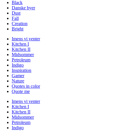
Black
Danske byer
Dust
Fall
Creation
Bright
Imens vi venter
Kitchen I
Kitchen II
Midsommer
Petroleum
Indigo
Inspiration
Gamer
Nature
Quotes in color
Quote me
Imens vi venter
Kitchen I
Kitchen II
Midsommer
Petroleum
Indigo