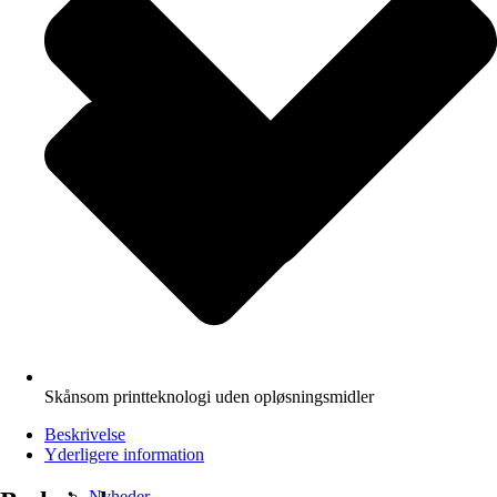
Skånsom printteknologi uden opløsningsmidler
Beskrivelse
Yderligere information
Nyheder