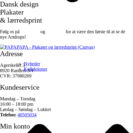
Dansk design
Plakater
& lærredsprint
Følg os på
Facebook
og
instagram
for at være den første til at se de
nye Artdrops!
Adresse
Nyheder
Agerskellet 3
Kollektioner
8920 Randers NV
CVR: 37980269
Kundeservice
Mandag – Torsdag
16:00 – 18:00 pm
Lørdag – Søndag – Lukket
Telefon:
40505034
Min konto